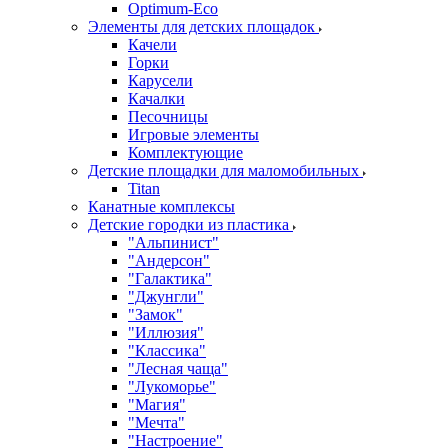
Оptimum-Еco
Элементы для детских площадок
Качели
Горки
Карусели
Качалки
Песочницы
Игровые элементы
Комплектующие
Детские площадки для маломобильных
Titan
Канатные комплексы
Детские городки из пластика
"Альпинист"
"Андерсон"
"Галактика"
"Джунгли"
"Замок"
"Иллюзия"
"Классика"
"Лесная чаща"
"Лукоморье"
"Магия"
"Мечта"
"Настроение"