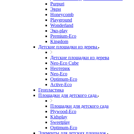
Purpuri
Эври
Honeycomb
Playground
Wonderland
Эко-play
Premium-Eco
Kingdom
Детские площадки из дерева
Детские площадки из дерева
Neo-Eco Cube
Неотерик
Neo-Eco
Оptimum-Еco
Active-Eco
Геопластика
Площадки для детского сада
Площадки для детского сада
Plywood-Eco
Kidsplay
Sweetplay
Оptimum-Еco
Элементы для детских площадок