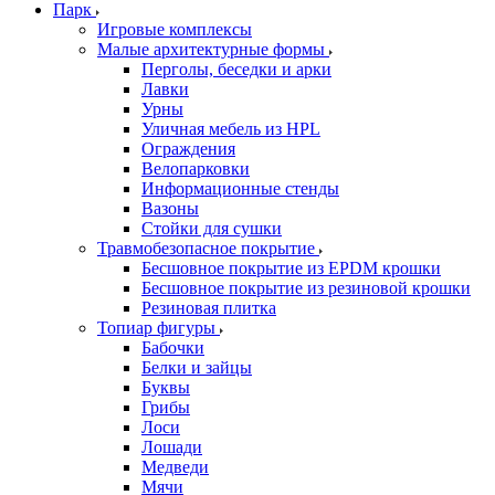
Парк
Игровые комплексы
Малые архитектурные формы
Перголы, беседки и арки
Лавки
Урны
Уличная мебель из HPL
Ограждения
Велопарковки
Информационные стенды
Вазоны
Стойки для сушки
Травмобезопасное покрытие
Бесшовное покрытие из EPDM крошки
Бесшовное покрытие из резиновой крошки
Резиновая плитка
Топиар фигуры
Бабочки
Белки и зайцы
Буквы
Грибы
Лоси
Лошади
Медведи
Мячи