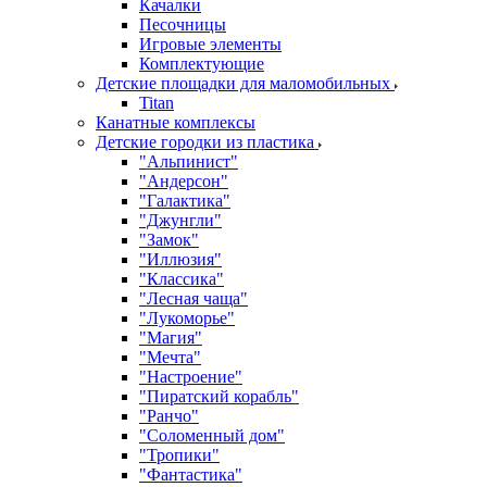
Качалки
Песочницы
Игровые элементы
Комплектующие
Детские площадки для маломобильных
Titan
Канатные комплексы
Детские городки из пластика
"Альпинист"
"Андерсон"
"Галактика"
"Джунгли"
"Замок"
"Иллюзия"
"Классика"
"Лесная чаща"
"Лукоморье"
"Магия"
"Мечта"
"Настроение"
"Пиратский корабль"
"Ранчо"
"Соломенный дом"
"Тропики"
"Фантастика"