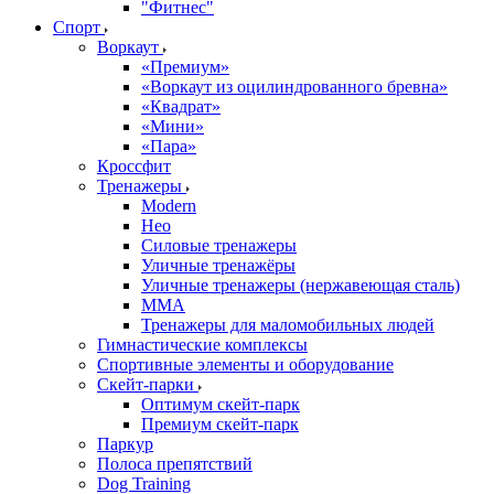
"Фитнес"
Спорт
Воркаут
«Премиум»
«Воркаут из оцилиндрованного бревна»
«Квадрат»
«Мини»
«Пара»
Кроссфит
Тренажеры
Modern
Нео
Силовые тренажеры
Уличные тренажёры
Уличные тренажеры (нержавеющая сталь)
ММА
Тренажеры для маломобильных людей
Гимнастические комплексы
Спортивные элементы и оборудование
Скейт-парки
Оптимум скейт-парк
Премиум скейт-парк
Паркур
Полоса препятствий
Dog Training