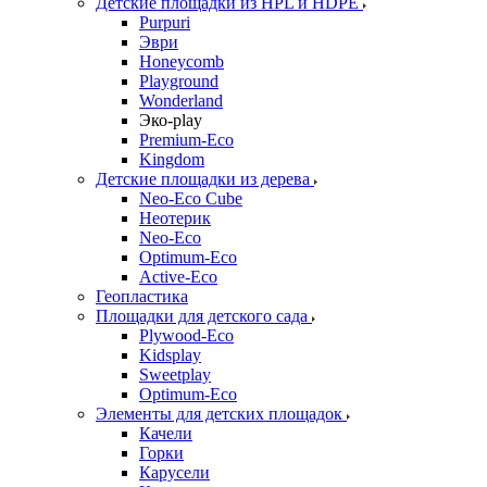
Детские площадки из HPL и HDPE
Purpuri
Эври
Honeycomb
Playground
Wonderland
Эко-play
Premium-Eco
Kingdom
Детские площадки из дерева
Neo-Eco Cube
Неотерик
Neo-Eco
Оptimum-Еco
Active-Eco
Геопластика
Площадки для детского сада
Plywood-Eco
Kidsplay
Sweetplay
Оptimum-Еco
Элементы для детских площадок
Качели
Горки
Карусели