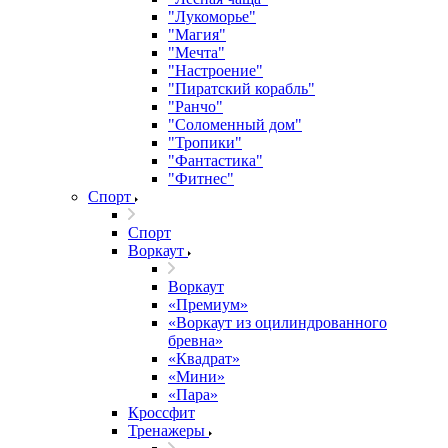
"Лукоморье"
"Магия"
"Мечта"
"Настроение"
"Пиратский корабль"
"Ранчо"
"Соломенный дом"
"Тропики"
"Фантастика"
"Фитнес"
Спорт
Спорт
Воркаут
Воркаут
«Премиум»
«Воркаут из оцилиндрованного
бревна»
«Квадрат»
«Мини»
«Пара»
Кроссфит
Тренажеры