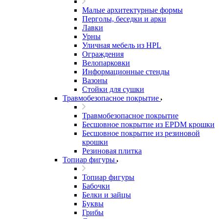
Малые архитектурные формы
Перголы, беседки и арки
Лавки
Урны
Уличная мебель из HPL
Ограждения
Велопарковки
Информационные стенды
Вазоны
Стойки для сушки
Травмобезопасное покрытие
Травмобезопасное покрытие
Бесшовное покрытие из EPDM крошки
Бесшовное покрытие из резиновой
крошки
Резиновая плитка
Топиар фигуры
Топиар фигуры
Бабочки
Белки и зайцы
Буквы
Грибы