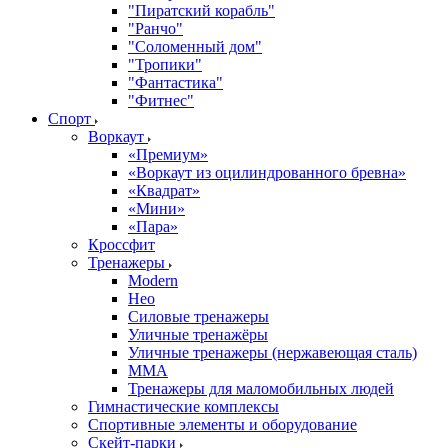
"Пиратский корабль"
"Ранчо"
"Соломенный дом"
"Тропики"
"Фантастика"
"Фитнес"
Спорт
Воркаут
«Премиум»
«Воркаут из оцилиндрованного бревна»
«Квадрат»
«Мини»
«Пара»
Кроссфит
Тренажеры
Modern
Нео
Силовые тренажеры
Уличные тренажёры
Уличные тренажеры (нержавеющая сталь)
ММА
Тренажеры для маломобильных людей
Гимнастические комплексы
Спортивные элементы и оборудование
Скейт-парки