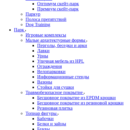
Оптимум скейт-парк
Премиум скейт-парк
Паркур
Полоса препятствий
Dog Training
Парк
Игровые комплексы
Малые архитектурные формы
Перголы, беседки и арки
Лавки
Урны
Уличная мебель из HPL
Ограждения
Велопарковки
Информационные стенды
Вазоны
Стойки для сушки
Травмобезопасное покрытие
Бесшовное покрытие из EPDM крошки
Бесшовное покрытие из резиновой крошки
Резиновая плитка
Топиар фигуры
Бабочки
Белки и зайцы
Буквы