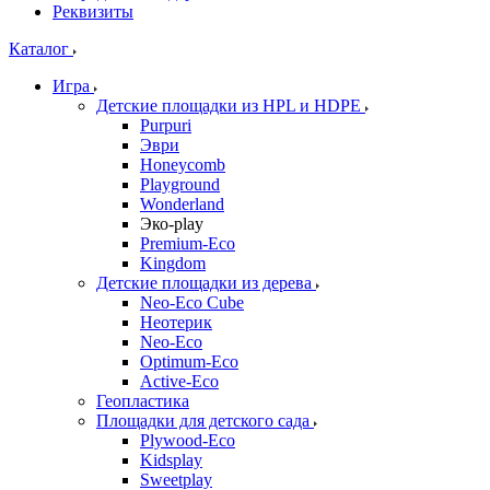
Реквизиты
Каталог
Игра
Детские площадки из HPL и HDPE
Purpuri
Эври
Honeycomb
Playground
Wonderland
Эко-play
Premium-Eco
Kingdom
Детские площадки из дерева
Neo-Eco Cube
Неотерик
Neo-Eco
Оptimum-Еco
Active-Eco
Геопластика
Площадки для детского сада
Plywood-Eco
Kidsplay
Sweetplay