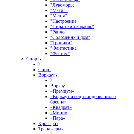
"Лукоморье"
"Магия"
"Мечта"
"Настроение"
"Пиратский корабль"
"Ранчо"
"Соломенный дом"
"Тропики"
"Фантастика"
"Фитнес"
Спорт
Спорт
Воркаут
Воркаут
«Премиум»
«Воркаут из оцилиндрованного
бревна»
«Квадрат»
«Мини»
«Пара»
Кроссфит
Тренажеры