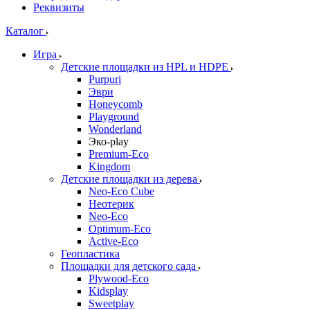
Реквизиты
Каталог
Игра
Детские площадки из HPL и HDPE
Purpuri
Эври
Honeycomb
Playground
Wonderland
Эко-play
Premium-Eco
Kingdom
Детские площадки из дерева
Neo-Eco Cube
Неотерик
Neo-Eco
Оptimum-Еco
Active-Eco
Геопластика
Площадки для детского сада
Plywood-Eco
Kidsplay
Sweetplay