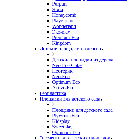
Purpuri
Эври
Honeycomb
Playground
Wonderland
Эко-play
Premium-Eco
Kingdom
Детские площадки из дерева
Детские площадки из дерева
Neo-Eco Cube
Неотерик
Neo-Eco
Оptimum-Еco
Active-Eco
Геопластика
Площадки для детского сада
Площадки для детского сада
Plywood-Eco
Kidsplay
Sweetplay
Оptimum-Еco
Элементы для детских площадок