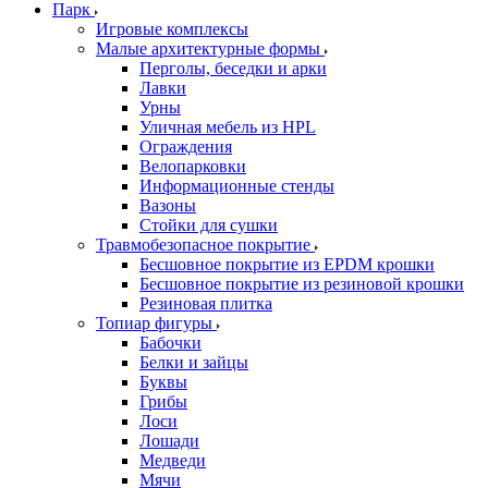
Парк
Игровые комплексы
Малые архитектурные формы
Перголы, беседки и арки
Лавки
Урны
Уличная мебель из HPL
Ограждения
Велопарковки
Информационные стенды
Вазоны
Стойки для сушки
Травмобезопасное покрытие
Бесшовное покрытие из EPDM крошки
Бесшовное покрытие из резиновой крошки
Резиновая плитка
Топиар фигуры
Бабочки
Белки и зайцы
Буквы
Грибы
Лоси
Лошади
Медведи
Мячи