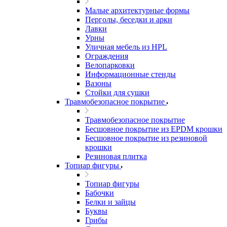
Малые архитектурные формы
Перголы, беседки и арки
Лавки
Урны
Уличная мебель из HPL
Ограждения
Велопарковки
Информационные стенды
Вазоны
Стойки для сушки
Травмобезопасное покрытие
Травмобезопасное покрытие
Бесшовное покрытие из EPDM крошки
Бесшовное покрытие из резиновой
крошки
Резиновая плитка
Топиар фигуры
Топиар фигуры
Бабочки
Белки и зайцы
Буквы
Грибы