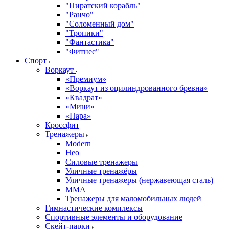
"Пиратский корабль"
"Ранчо"
"Соломенный дом"
"Тропики"
"Фантастика"
"Фитнес"
Спорт
Воркаут
«Премиум»
«Воркаут из оцилиндрованного бревна»
«Квадрат»
«Мини»
«Пара»
Кроссфит
Тренажеры
Modern
Нео
Силовые тренажеры
Уличные тренажёры
Уличные тренажеры (нержавеющая сталь)
ММА
Тренажеры для маломобильных людей
Гимнастические комплексы
Спортивные элементы и оборудование
Скейт-парки