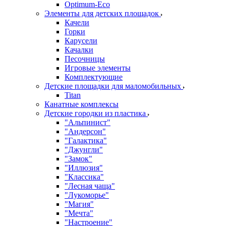
Оptimum-Еco
Элементы для детских площадок
Качели
Горки
Карусели
Качалки
Песочницы
Игровые элементы
Комплектующие
Детские площадки для маломобильных
Titan
Канатные комплексы
Детские городки из пластика
"Альпинист"
"Андерсон"
"Галактика"
"Джунгли"
"Замок"
"Иллюзия"
"Классика"
"Лесная чаща"
"Лукоморье"
"Магия"
"Мечта"
"Настроение"