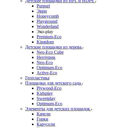
Детские площадки из HPL и HDPE
Purpuri
Эври
Honeycomb
Playground
Wonderland
Эко-play
Premium-Eco
Kingdom
Детские площадки из дерева
Neo-Eco Cube
Неотерик
Neo-Eco
Оptimum-Еco
Active-Eco
Геопластика
Площадки для детского сада
Plywood-Eco
Kidsplay
Sweetplay
Оptimum-Еco
Элементы для детских площадок
Качели
Горки
Карусели