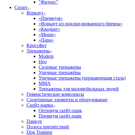
"Фитнес"
Спорт
Воркаут
«Премиум»
«Воркаут из оцилиндрованного бревна»
«Квадрат»
«Мини»
«Пара»
Кроссфит
Тренажеры
Modern
Нео
Силовые тренажеры
Уличные тренажёры
Уличные тренажеры (нержавеющая сталь)
ММА
Тренажеры для маломобильных людей
Гимнастические комплексы
Спортивные элементы и оборудование
Скейт-парки
Оптимум скейт-парк
Премиум скейт-парк
Паркур
Полоса препятствий
Dog Training