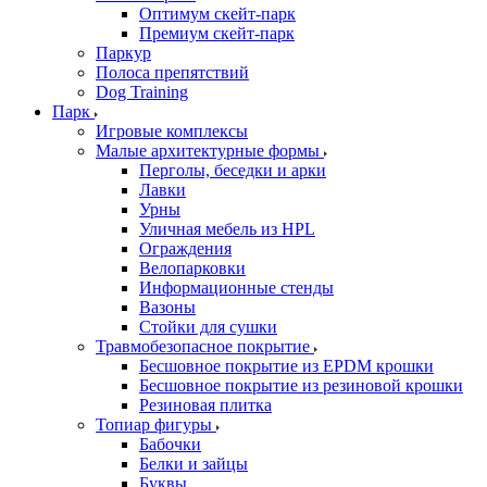
Оптимум скейт-парк
Премиум скейт-парк
Паркур
Полоса препятствий
Dog Training
Парк
Игровые комплексы
Малые архитектурные формы
Перголы, беседки и арки
Лавки
Урны
Уличная мебель из HPL
Ограждения
Велопарковки
Информационные стенды
Вазоны
Стойки для сушки
Травмобезопасное покрытие
Бесшовное покрытие из EPDM крошки
Бесшовное покрытие из резиновой крошки
Резиновая плитка
Топиар фигуры
Бабочки
Белки и зайцы
Буквы