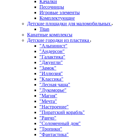
Качалки
Песочницы
Игровые элементы
Комплектующие
Детские площадки для маломобильных
Titan
Канатные комплексы
Детские городки из пластика
"Альпинист"
"Андерсон"
"Галактика"
"Джунгли"
"Замок"
"Иллюзия"
"Классика"
"Лесная чаща"
"Лукоморье"
"Магия"
"Мечта"
"Настроение"
"Пиратский корабль"
"Ранчо"
"Соломенный дом"
"Тропики"
"Фантастика"