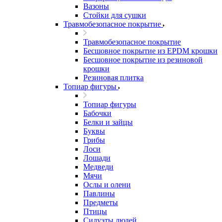
Вазоны
Стойки для сушки
Травмобезопасное покрытие
Травмобезопасное покрытие
Бесшовное покрытие из EPDM крошки
Бесшовное покрытие из резиновой
крошки
Резиновая плитка
Топиар фигуры
Топиар фигуры
Бабочки
Белки и зайцы
Буквы
Грибы
Лоси
Лошади
Медведи
Мячи
Ослы и олени
Павлины
Предметы
Птицы
Силуэты людей