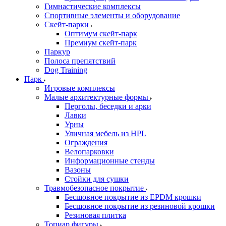
Гимнастические комплексы
Спортивные элементы и оборудование
Скейт-парки
Оптимум скейт-парк
Премиум скейт-парк
Паркур
Полоса препятствий
Dog Training
Парк
Игровые комплексы
Малые архитектурные формы
Перголы, беседки и арки
Лавки
Урны
Уличная мебель из HPL
Ограждения
Велопарковки
Информационные стенды
Вазоны
Стойки для сушки
Травмобезопасное покрытие
Бесшовное покрытие из EPDM крошки
Бесшовное покрытие из резиновой крошки
Резиновая плитка
Топиар фигуры