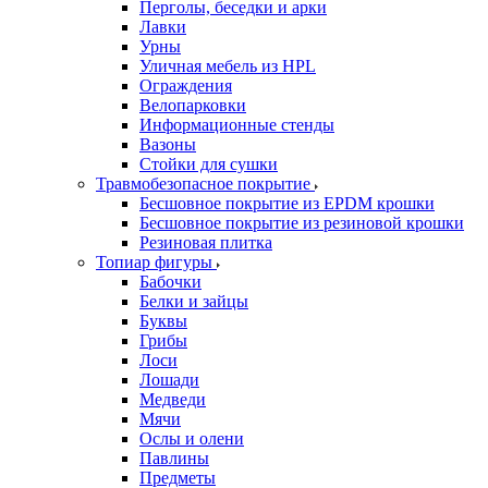
Перголы, беседки и арки
Лавки
Урны
Уличная мебель из HPL
Ограждения
Велопарковки
Информационные стенды
Вазоны
Стойки для сушки
Травмобезопасное покрытие
Бесшовное покрытие из EPDM крошки
Бесшовное покрытие из резиновой крошки
Резиновая плитка
Топиар фигуры
Бабочки
Белки и зайцы
Буквы
Грибы
Лоси
Лошади
Медведи
Мячи
Ослы и олени
Павлины
Предметы