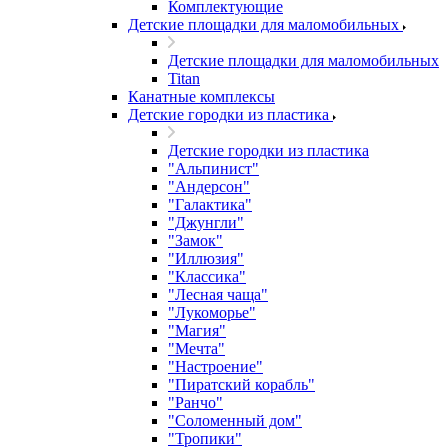
Комплектующие
Детские площадки для маломобильных
Детские площадки для маломобильных
Titan
Канатные комплексы
Детские городки из пластика
Детские городки из пластика
"Альпинист"
"Андерсон"
"Галактика"
"Джунгли"
"Замок"
"Иллюзия"
"Классика"
"Лесная чаща"
"Лукоморье"
"Магия"
"Мечта"
"Настроение"
"Пиратский корабль"
"Ранчо"
"Соломенный дом"
"Тропики"