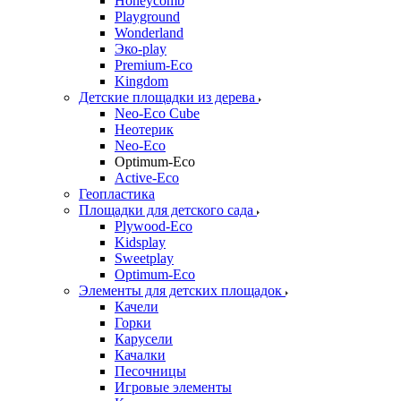
Honeycomb
Playground
Wonderland
Эко-play
Premium-Eco
Kingdom
Детские площадки из дерева
Neo-Eco Cube
Неотерик
Neo-Eco
Оptimum-Еco
Active-Eco
Геопластика
Площадки для детского сада
Plywood-Eco
Kidsplay
Sweetplay
Оptimum-Еco
Элементы для детских площадок
Качели
Горки
Карусели
Качалки
Песочницы
Игровые элементы