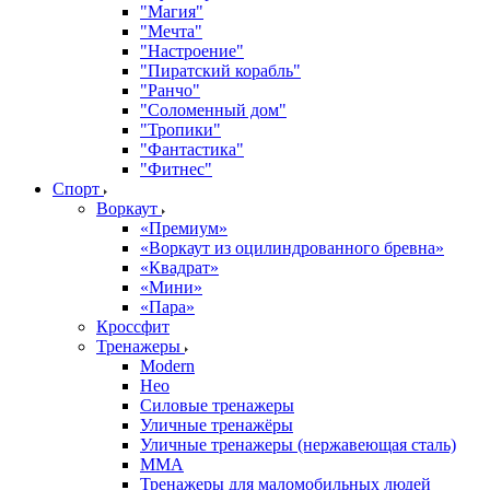
"Магия"
"Мечта"
"Настроение"
"Пиратский корабль"
"Ранчо"
"Соломенный дом"
"Тропики"
"Фантастика"
"Фитнес"
Спорт
Воркаут
«Премиум»
«Воркаут из оцилиндрованного бревна»
«Квадрат»
«Мини»
«Пара»
Кроссфит
Тренажеры
Modern
Нео
Силовые тренажеры
Уличные тренажёры
Уличные тренажеры (нержавеющая сталь)
ММА
Тренажеры для маломобильных людей