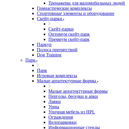
Тренажеры для маломобильных людей
Гимнастические комплексы
Спортивные элементы и оборудование
Скейт-парки
Скейт-парки
Оптимум скейт-парк
Премиум скейт-парк
Паркур
Полоса препятствий
Dog Training
Парк
Парк
Игровые комплексы
Малые архитектурные формы
Малые архитектурные формы
Перголы, беседки и арки
Лавки
Урны
Уличная мебель из HPL
Ограждения
Велопарковки
Информационные стенды