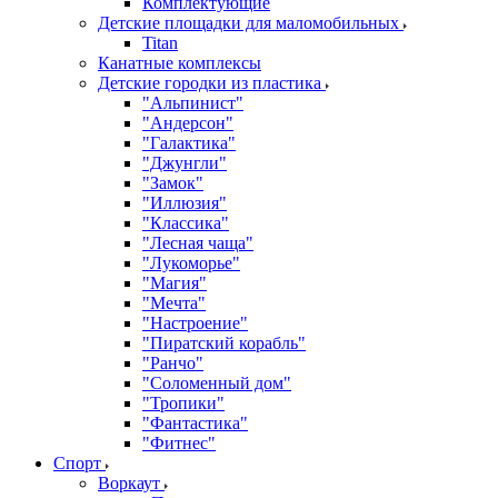
Комплектующие
Детские площадки для маломобильных
Titan
Канатные комплексы
Детские городки из пластика
"Альпинист"
"Андерсон"
"Галактика"
"Джунгли"
"Замок"
"Иллюзия"
"Классика"
"Лесная чаща"
"Лукоморье"
"Магия"
"Мечта"
"Настроение"
"Пиратский корабль"
"Ранчо"
"Соломенный дом"
"Тропики"
"Фантастика"
"Фитнес"
Спорт
Воркаут