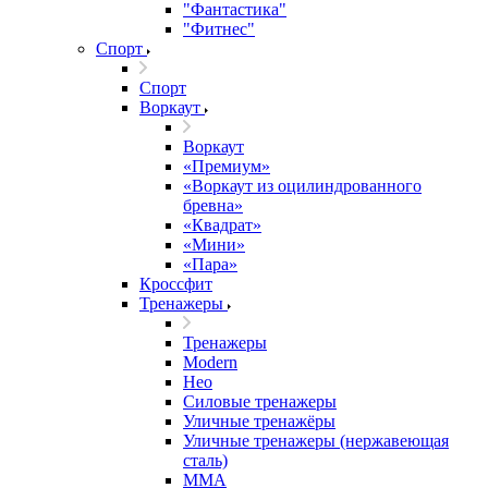
"Фантастика"
"Фитнес"
Спорт
Спорт
Воркаут
Воркаут
«Премиум»
«Воркаут из оцилиндрованного
бревна»
«Квадрат»
«Мини»
«Пара»
Кроссфит
Тренажеры
Тренажеры
Modern
Нео
Силовые тренажеры
Уличные тренажёры
Уличные тренажеры (нержавеющая
сталь)
ММА