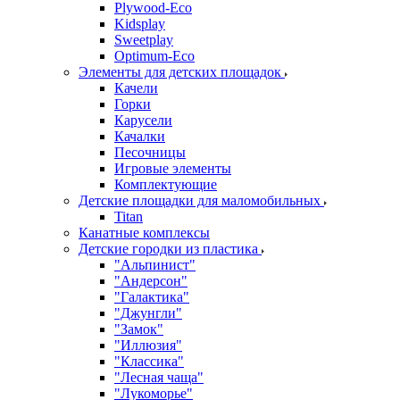
Plywood-Eco
Kidsplay
Sweetplay
Оptimum-Еco
Элементы для детских площадок
Качели
Горки
Карусели
Качалки
Песочницы
Игровые элементы
Комплектующие
Детские площадки для маломобильных
Titan
Канатные комплексы
Детские городки из пластика
"Альпинист"
"Андерсон"
"Галактика"
"Джунгли"
"Замок"
"Иллюзия"
"Классика"
"Лесная чаща"
"Лукоморье"