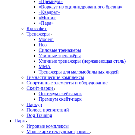
«Премиум»
«Воркаут из оцилиндрованного бревна»
«Квадрат»
«Мини»
«Пара»
Кроссфит
Тренажеры
Modern
Нео
Силовые тренажеры
Уличные тренажёры
Уличные тренажеры (нержавеющая сталь)
ММА
Тренажеры для маломобильных людей
Гимнастические комплексы
Спортивные элементы и оборудование
Скейт-парки
Оптимум скейт-парк
Премиум скейт-парк
Паркур
Полоса препятствий
Dog Training
Парк
Игровые комплексы
Малые архитектурные формы