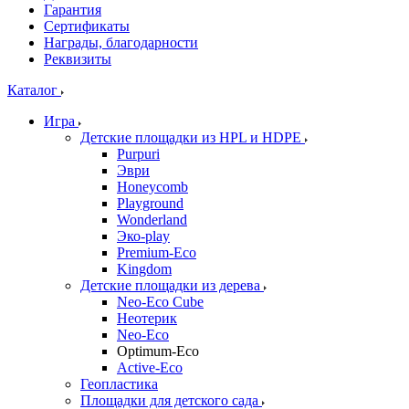
Гарантия
Сертификаты
Награды, благодарности
Реквизиты
Каталог
Игра
Детские площадки из HPL и HDPE
Purpuri
Эври
Honeycomb
Playground
Wonderland
Эко-play
Premium-Eco
Kingdom
Детские площадки из дерева
Neo-Eco Cube
Неотерик
Neo-Eco
Оptimum-Еco
Active-Eco
Геопластика
Площадки для детского сада