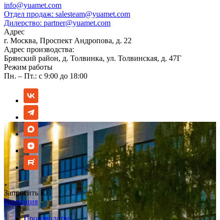
info@yuamet.com
Отдел продаж:
salesteam@yuamet.com
Дилерство:
partner@yuamet.com
Адрес
г. Москва, Проспект Андропова, д. 22
Адрес производства:
Брянский район, д. Толвинка, ул. Толвинская, д. 47Г
Режим работы
Пн. – Пт.: с 9:00 до 18:00
Запросить КП
Компания
Производство