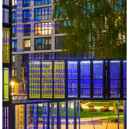
Услуги
Доставка и оплата
Гарантия
Сертификаты
Награды, благодарности
Реквизиты
Каталог
Игра
Детские площадки из HPL и HDPE
Детские площадки из дерева
Геопластика
Площадки для детского сада
Элементы для детских площадок
Детские площадки для маломобильных
Канатные комплексы
Детские городки из пластика
Спорт
Воркаут
Кроссфит
Тренажеры
Гимнастические комплексы
Спортивные элементы и оборудование
Скейт-парки