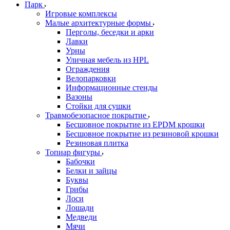
Парк
Игровые комплексы
Малые архитектурные формы
Перголы, беседки и арки
Лавки
Урны
Уличная мебель из HPL
Ограждения
Велопарковки
Информационные стенды
Вазоны
Стойки для сушки
Травмобезопасное покрытие
Бесшовное покрытие из EPDM крошки
Бесшовное покрытие из резиновой крошки
Резиновая плитка
Топиар фигуры
Бабочки
Белки и зайцы
Буквы
Грибы
Лоси
Лошади
Медведи
Мячи