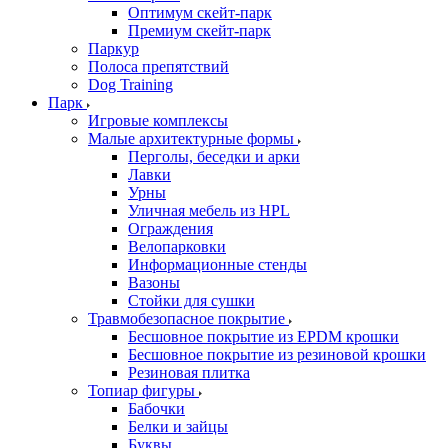
Оптимум скейт-парк
Премиум скейт-парк
Паркур
Полоса препятствий
Dog Training
Парк
Игровые комплексы
Малые архитектурные формы
Перголы, беседки и арки
Лавки
Урны
Уличная мебель из HPL
Ограждения
Велопарковки
Информационные стенды
Вазоны
Стойки для сушки
Травмобезопасное покрытие
Бесшовное покрытие из EPDM крошки
Бесшовное покрытие из резиновой крошки
Резиновая плитка
Топиар фигуры
Бабочки
Белки и зайцы
Буквы