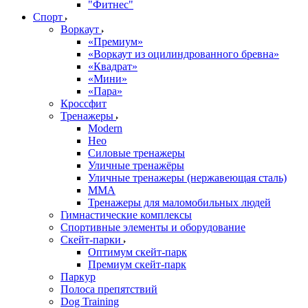
"Фитнес"
Спорт
Воркаут
«Премиум»
«Воркаут из оцилиндрованного бревна»
«Квадрат»
«Мини»
«Пара»
Кроссфит
Тренажеры
Modern
Нео
Силовые тренажеры
Уличные тренажёры
Уличные тренажеры (нержавеющая сталь)
ММА
Тренажеры для маломобильных людей
Гимнастические комплексы
Спортивные элементы и оборудование
Скейт-парки
Оптимум скейт-парк
Премиум скейт-парк
Паркур
Полоса препятствий
Dog Training