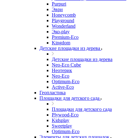
Purpuri
Эври
Honeycomb
Playground
Wonderland
Эко-play
Premium-Eco
Kingdom
Детские площадки из дерева
Детские площадки из дерева
Neo-Eco Cube
Неотерик
Neo-Eco
Оptimum-Еco
Active-Eco
Геопластика
Площадки для детского сада
Площадки для детского сада
Plywood-Eco
Kidsplay
Sweetplay
Оptimum-Еco
Элементы для детских площадок