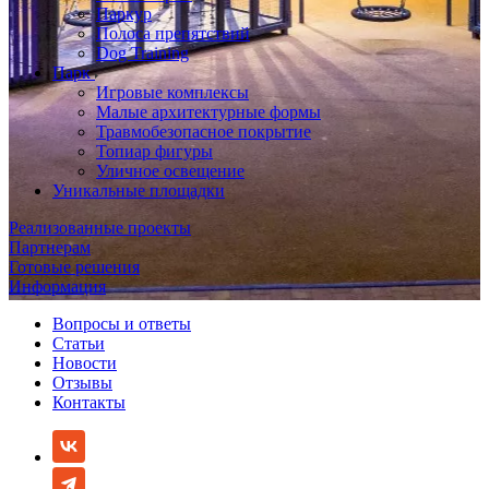
Паркур
Полоса препятствий
Dog Training
Парк
Игровые комплексы
Малые архитектурные формы
Травмобезопасное покрытие
Топиар фигуры
Уличное освещение
Уникальные площадки
Реализованные проекты
Партнерам
Готовые решения
Информация
Вопросы и ответы
Статьи
Новости
Отзывы
Контакты