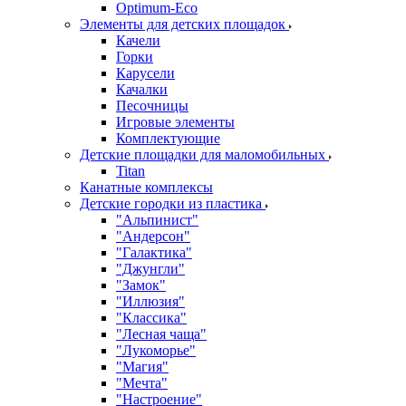
Оptimum-Еco
Элементы для детских площадок
Качели
Горки
Карусели
Качалки
Песочницы
Игровые элементы
Комплектующие
Детские площадки для маломобильных
Titan
Канатные комплексы
Детские городки из пластика
"Альпинист"
"Андерсон"
"Галактика"
"Джунгли"
"Замок"
"Иллюзия"
"Классика"
"Лесная чаща"
"Лукоморье"
"Магия"
"Мечта"
"Настроение"