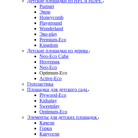
Детские площадки из HPL и HDPE
Purpuri
Эври
Honeycomb
Playground
Wonderland
Эко-play
Premium-Eco
Kingdom
Детские площадки из дерева
Neo-Eco Cube
Неотерик
Neo-Eco
Оptimum-Еco
Active-Eco
Геопластика
Площадки для детского сада
Plywood-Eco
Kidsplay
Sweetplay
Оptimum-Еco
Элементы для детских площадок
Качели
Горки
Карусели