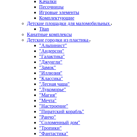
Качалки
Песочницы
Игровые элементы
Комплектующие
Детские площадки для маломобильных
Titan
Канатные комплексы
Детские городки из пластика
"Альпинист"
"Андерсон"
"Галактика"
"Джунгли"
"Замок"
"Иллюзия"
"Классика"
"Лесная чаща"
"Лукоморье"
"Магия"
"Мечта"
"Настроение"
"Пиратский корабль"
"Ранчо"
"Соломенный дом"
"Тропики"
"Фантастика"