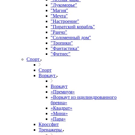
"Лукоморье"
"Магия"
"Мечта"
"Настроение"
"Пиратский корабль"
"Ранчо"
"Соломенный дом"
"Тропики"
"Фантастика"
"Фитнес"
Спорт
Спорт
Воркаут
Воркаут
«Премиум»
«Воркаут из оцилиндрованного
бревна»
«Квадрат»
«Мини»
«Пара»
Кроссфит
Тренажеры