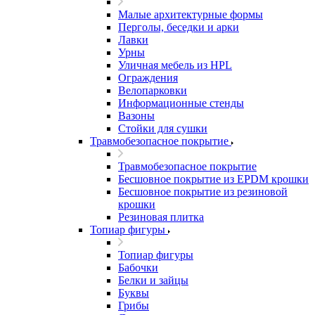
Малые архитектурные формы
Перголы, беседки и арки
Лавки
Урны
Уличная мебель из HPL
Ограждения
Велопарковки
Информационные стенды
Вазоны
Стойки для сушки
Травмобезопасное покрытие
Травмобезопасное покрытие
Бесшовное покрытие из EPDM крошки
Бесшовное покрытие из резиновой
крошки
Резиновая плитка
Топиар фигуры
Топиар фигуры
Бабочки
Белки и зайцы
Буквы
Грибы