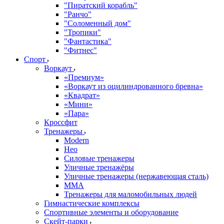
"Пиратский корабль"
"Ранчо"
"Соломенный дом"
"Тропики"
"Фантастика"
"Фитнес"
Спорт
Воркаут
«Премиум»
«Воркаут из оцилиндрованного бревна»
«Квадрат»
«Мини»
«Пара»
Кроссфит
Тренажеры
Modern
Нео
Силовые тренажеры
Уличные тренажёры
Уличные тренажеры (нержавеющая сталь)
ММА
Тренажеры для маломобильных людей
Гимнастические комплексы
Спортивные элементы и оборудование
Скейт-парки