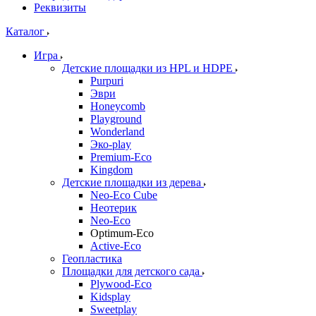
Реквизиты
Каталог
Игра
Детские площадки из HPL и HDPE
Purpuri
Эври
Honeycomb
Playground
Wonderland
Эко-play
Premium-Eco
Kingdom
Детские площадки из дерева
Neo-Eco Cube
Неотерик
Neo-Eco
Оptimum-Еco
Active-Eco
Геопластика
Площадки для детского сада
Plywood-Eco
Kidsplay
Sweetplay