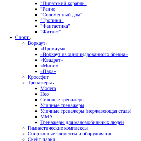
"Пиратский корабль"
"Ранчо"
"Соломенный дом"
"Тропики"
"Фантастика"
"Фитнес"
Спорт
Воркаут
«Премиум»
«Воркаут из оцилиндрованного бревна»
«Квадрат»
«Мини»
«Пара»
Кроссфит
Тренажеры
Modern
Нео
Силовые тренажеры
Уличные тренажёры
Уличные тренажеры (нержавеющая сталь)
ММА
Тренажеры для маломобильных людей
Гимнастические комплексы
Спортивные элементы и оборудование
Скейт-парки