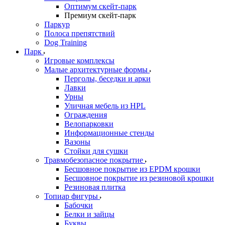
Оптимум скейт-парк
Премиум скейт-парк
Паркур
Полоса препятствий
Dog Training
Парк
Игровые комплексы
Малые архитектурные формы
Перголы, беседки и арки
Лавки
Урны
Уличная мебель из HPL
Ограждения
Велопарковки
Информационные стенды
Вазоны
Стойки для сушки
Травмобезопасное покрытие
Бесшовное покрытие из EPDM крошки
Бесшовное покрытие из резиновой крошки
Резиновая плитка
Топиар фигуры
Бабочки
Белки и зайцы
Буквы