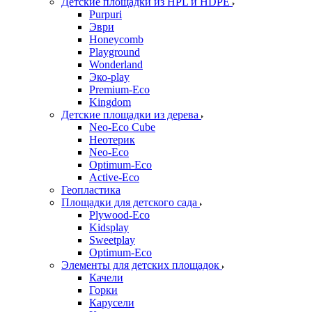
Детские площадки из HPL и HDPE
Purpuri
Эври
Honeycomb
Playground
Wonderland
Эко-play
Premium-Eco
Kingdom
Детские площадки из дерева
Neo-Eco Cube
Неотерик
Neo-Eco
Оptimum-Еco
Active-Eco
Геопластика
Площадки для детского сада
Plywood-Eco
Kidsplay
Sweetplay
Оptimum-Еco
Элементы для детских площадок
Качели
Горки
Карусели