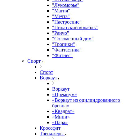
"Лукоморье"
"Магия"
"Мечта"
"Настроение"
"Пиратский корабль"
"Ранчо"
"Соломенный дом"
"Тропики"
"Фантастика"
"Фитнес"
Спорт
Спорт
Воркаут
Воркаут
«Премиум»
«Воркаут из оцилиндрованного
бревна»
«Квадрат»
«Мини»
«Пара»
Кроссфит
Тренажеры