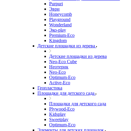
Purpuri
Эври
Honeycomb
Playground
Wonderland
Эко-play
Premium-Eco
Kingdom
Детские площадки из дерева
Детские площадки из дерева
Neo-Eco Cube
Неотерик
Neo-Eco
Оptimum-Еco
Active-Eco
Геопластика
Площадки для детского сада
Площадки для детского сада
Plywood-Eco
Kidsplay
Sweetplay
Оptimum-Еco
Элементы для детских площадок