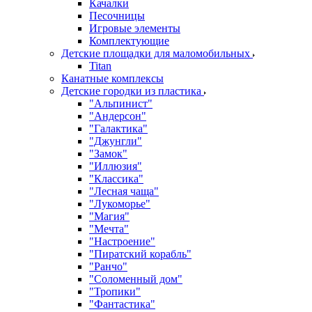
Качалки
Песочницы
Игровые элементы
Комплектующие
Детские площадки для маломобильных
Titan
Канатные комплексы
Детские городки из пластика
"Альпинист"
"Андерсон"
"Галактика"
"Джунгли"
"Замок"
"Иллюзия"
"Классика"
"Лесная чаща"
"Лукоморье"
"Магия"
"Мечта"
"Настроение"
"Пиратский корабль"
"Ранчо"
"Соломенный дом"
"Тропики"
"Фантастика"