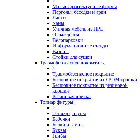
Малые архитектурные формы
Перголы, беседки и арки
Лавки
Урны
Уличная мебель из HPL
Ограждения
Велопарковки
Информационные стенды
Вазоны
Стойки для сушки
Травмобезопасное покрытие
Травмобезопасное покрытие
Бесшовное покрытие из EPDM крошки
Бесшовное покрытие из резиновой
крошки
Резиновая плитка
Топиар фигуры
Топиар фигуры
Бабочки
Белки и зайцы
Буквы
Грибы