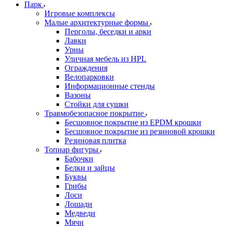
Парк
Игровые комплексы
Малые архитектурные формы
Перголы, беседки и арки
Лавки
Урны
Уличная мебель из HPL
Ограждения
Велопарковки
Информационные стенды
Вазоны
Стойки для сушки
Травмобезопасное покрытие
Бесшовное покрытие из EPDM крошки
Бесшовное покрытие из резиновой крошки
Резиновая плитка
Топиар фигуры
Бабочки
Белки и зайцы
Буквы
Грибы
Лоси
Лошади
Медведи
Мячи