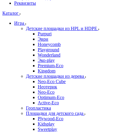
Реквизиты
Каталог
Игра
Детские площадки из HPL и HDPE
Purpuri
Эври
Honeycomb
Playground
Wonderland
Эко-play
Premium-Eco
Kingdom
Детские площадки из дерева
Neo-Eco Cube
Неотерик
Neo-Eco
Оptimum-Еco
Active-Eco
Геопластика
Площадки для детского сада
Plywood-Eco
Kidsplay
Sweetplay