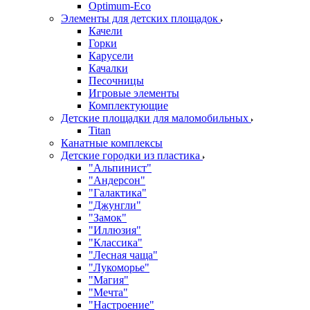
Оptimum-Еco
Элементы для детских площадок
Качели
Горки
Карусели
Качалки
Песочницы
Игровые элементы
Комплектующие
Детские площадки для маломобильных
Titan
Канатные комплексы
Детские городки из пластика
"Альпинист"
"Андерсон"
"Галактика"
"Джунгли"
"Замок"
"Иллюзия"
"Классика"
"Лесная чаща"
"Лукоморье"
"Магия"
"Мечта"
"Настроение"