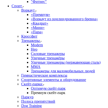
"Фитнес"
Спорт
Воркаут
«Премиум»
«Воркаут из оцилиндрованного бревна»
«Квадрат»
«Мини»
«Пара»
Кроссфит
Тренажеры
Modern
Нео
Силовые тренажеры
Уличные тренажёры
Уличные тренажеры (нержавеющая сталь)
ММА
Тренажеры для маломобильных людей
Гимнастические комплексы
Спортивные элементы и оборудование
Скейт-парки
Оптимум скейт-парк
Премиум скейт-парк
Паркур
Полоса препятствий
Dog Training