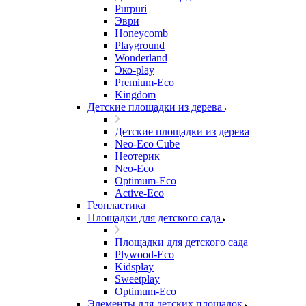
Purpuri
Эври
Honeycomb
Playground
Wonderland
Эко-play
Premium-Eco
Kingdom
Детские площадки из дерева
Детские площадки из дерева
Neo-Eco Cube
Неотерик
Neo-Eco
Оptimum-Еco
Active-Eco
Геопластика
Площадки для детского сада
Площадки для детского сада
Plywood-Eco
Kidsplay
Sweetplay
Оptimum-Еco
Элементы для детских площадок