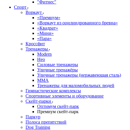
"Фитнес"
Спорт
Воркаут
«Премиум»
«Воркаут из оцилиндрованного бревна»
«Квадрат»
«Мини»
«Пара»
Кроссфит
Тренажеры
Modern
Нео
Силовые тренажеры
Уличные тренажёры
Уличные тренажеры (нержавеющая сталь)
ММА
Тренажеры для маломобильных людей
Гимнастические комплексы
Спортивные элементы и оборудование
Скейт-парки
Оптимум скейт-парк
Премиум скейт-парк
Паркур
Полоса препятствий
Dog Training