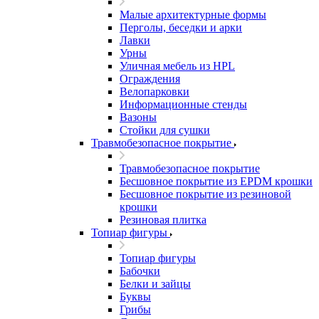
Малые архитектурные формы
Перголы, беседки и арки
Лавки
Урны
Уличная мебель из HPL
Ограждения
Велопарковки
Информационные стенды
Вазоны
Стойки для сушки
Травмобезопасное покрытие
Травмобезопасное покрытие
Бесшовное покрытие из EPDM крошки
Бесшовное покрытие из резиновой
крошки
Резиновая плитка
Топиар фигуры
Топиар фигуры
Бабочки
Белки и зайцы
Буквы
Грибы