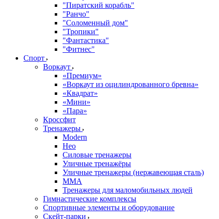
"Пиратский корабль"
"Ранчо"
"Соломенный дом"
"Тропики"
"Фантастика"
"Фитнес"
Спорт
Воркаут
«Премиум»
«Воркаут из оцилиндрованного бревна»
«Квадрат»
«Мини»
«Пара»
Кроссфит
Тренажеры
Modern
Нео
Силовые тренажеры
Уличные тренажёры
Уличные тренажеры (нержавеющая сталь)
ММА
Тренажеры для маломобильных людей
Гимнастические комплексы
Спортивные элементы и оборудование
Скейт-парки