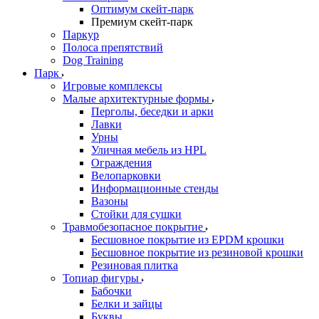
Оптимум скейт-парк
Премиум скейт-парк
Паркур
Полоса препятствий
Dog Training
Парк
Игровые комплексы
Малые архитектурные формы
Перголы, беседки и арки
Лавки
Урны
Уличная мебель из HPL
Ограждения
Велопарковки
Информационные стенды
Вазоны
Стойки для сушки
Травмобезопасное покрытие
Бесшовное покрытие из EPDM крошки
Бесшовное покрытие из резиновой крошки
Резиновая плитка
Топиар фигуры
Бабочки
Белки и зайцы
Буквы