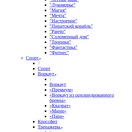
"Лукоморье"
"Магия"
"Мечта"
"Настроение"
"Пиратский корабль"
"Ранчо"
"Соломенный дом"
"Тропики"
"Фантастика"
"Фитнес"
Спорт
Спорт
Воркаут
Воркаут
«Премиум»
«Воркаут из оцилиндрованного
бревна»
«Квадрат»
«Мини»
«Пара»
Кроссфит
Тренажеры