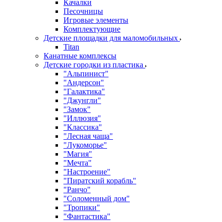
Качалки
Песочницы
Игровые элементы
Комплектующие
Детские площадки для маломобильных
Titan
Канатные комплексы
Детские городки из пластика
"Альпинист"
"Андерсон"
"Галактика"
"Джунгли"
"Замок"
"Иллюзия"
"Классика"
"Лесная чаща"
"Лукоморье"
"Магия"
"Мечта"
"Настроение"
"Пиратский корабль"
"Ранчо"
"Соломенный дом"
"Тропики"
"Фантастика"