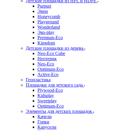
Детские площадки из HPL и HDPE
Purpuri
Эври
Honeycomb
Playground
Wonderland
Эко-play
Premium-Eco
Kingdom
Детские площадки из дерева
Neo-Eco Cube
Неотерик
Neo-Eco
Оptimum-Еco
Active-Eco
Геопластика
Площадки для детского сада
Plywood-Eco
Kidsplay
Sweetplay
Оptimum-Еco
Элементы для детских площадок
Качели
Горки
Карусели