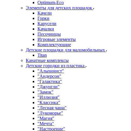
Оptimum-Еco
Элементы для детских площадок
Качели
Горки
Карусели
Качалки
Песочницы
Игровые элементы
Комплектующие
Детские площадки для маломобильных
Titan
Канатные комплексы
Детские городки из пластика
"Альпинист"
"Андерсон"
"Галактика"
"Джунгли"
"Замок"
"Иллюзия"
"Классика"
"Лесная чаща"
"Лукоморье"
"Магия"
"Мечта"
"Настроение"