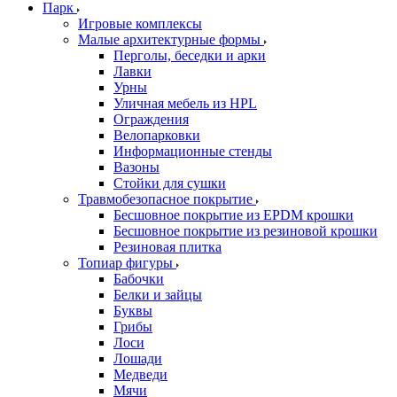
Парк
Игровые комплексы
Малые архитектурные формы
Перголы, беседки и арки
Лавки
Урны
Уличная мебель из HPL
Ограждения
Велопарковки
Информационные стенды
Вазоны
Стойки для сушки
Травмобезопасное покрытие
Бесшовное покрытие из EPDM крошки
Бесшовное покрытие из резиновой крошки
Резиновая плитка
Топиар фигуры
Бабочки
Белки и зайцы
Буквы
Грибы
Лоси
Лошади
Медведи
Мячи