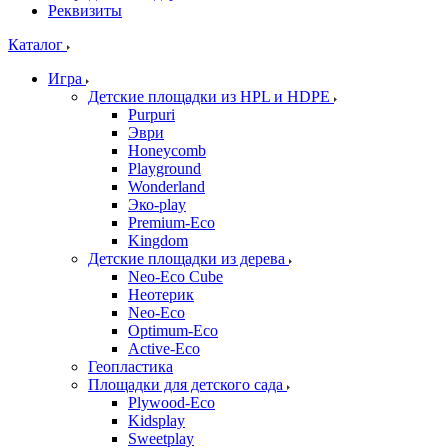
Реквизиты
Каталог
Игра
Детские площадки из HPL и HDPE
Purpuri
Эври
Honeycomb
Playground
Wonderland
Эко-play
Premium-Eco
Kingdom
Детские площадки из дерева
Neo-Eco Cube
Неотерик
Neo-Eco
Оptimum-Еco
Active-Eco
Геопластика
Площадки для детского сада
Plywood-Eco
Kidsplay
Sweetplay