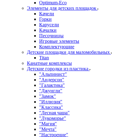
Оptimum-Еco
Элементы для детских площадок
Качели
Горки
Карусели
Качалки
Песочницы
Игровые элементы
Комплектующие
Детские площадки для маломобильных
Titan
Канатные комплексы
Детские городки из пластика
"Альпинист"
"Андерсон"
"Галактика"
"Джунгли"
"Замок"
"Иллюзия"
"Классика"
"Лесная чаща"
"Лукоморье"
"Магия"
"Мечта"
"Настроение"