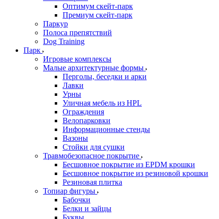
Оптимум скейт-парк
Премиум скейт-парк
Паркур
Полоса препятствий
Dog Training
Парк
Игровые комплексы
Малые архитектурные формы
Перголы, беседки и арки
Лавки
Урны
Уличная мебель из HPL
Ограждения
Велопарковки
Информационные стенды
Вазоны
Стойки для сушки
Травмобезопасное покрытие
Бесшовное покрытие из EPDM крошки
Бесшовное покрытие из резиновой крошки
Резиновая плитка
Топиар фигуры
Бабочки
Белки и зайцы
Буквы