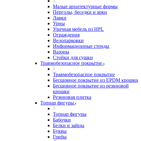
Малые архитектурные формы
Перголы, беседки и арки
Лавки
Урны
Уличная мебель из HPL
Ограждения
Велопарковки
Информационные стенды
Вазоны
Стойки для сушки
Травмобезопасное покрытие
Травмобезопасное покрытие
Бесшовное покрытие из EPDM крошки
Бесшовное покрытие из резиновой
крошки
Резиновая плитка
Топиар фигуры
Топиар фигуры
Бабочки
Белки и зайцы
Буквы
Грибы