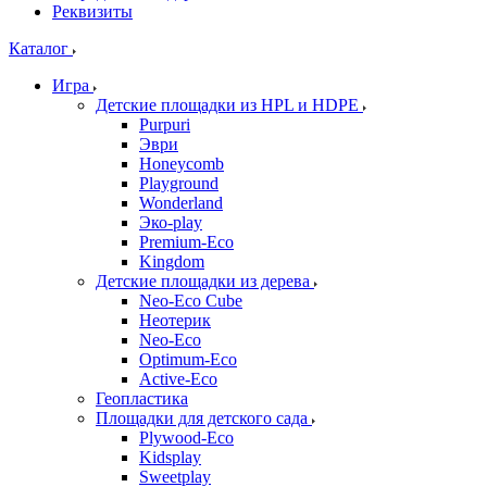
Реквизиты
Каталог
Игра
Детские площадки из HPL и HDPE
Purpuri
Эври
Honeycomb
Playground
Wonderland
Эко-play
Premium-Eco
Kingdom
Детские площадки из дерева
Neo-Eco Cube
Неотерик
Neo-Eco
Оptimum-Еco
Active-Eco
Геопластика
Площадки для детского сада
Plywood-Eco
Kidsplay
Sweetplay