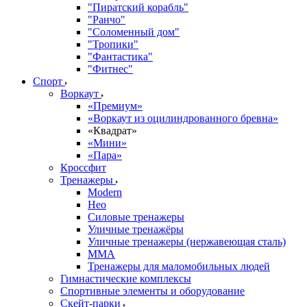
"Пиратский корабль"
"Ранчо"
"Соломенный дом"
"Тропики"
"Фантастика"
"Фитнес"
Спорт
Воркаут
«Премиум»
«Воркаут из оцилиндрованного бревна»
«Квадрат»
«Мини»
«Пара»
Кроссфит
Тренажеры
Modern
Нео
Силовые тренажеры
Уличные тренажёры
Уличные тренажеры (нержавеющая сталь)
ММА
Тренажеры для маломобильных людей
Гимнастические комплексы
Спортивные элементы и оборудование
Скейт-парки