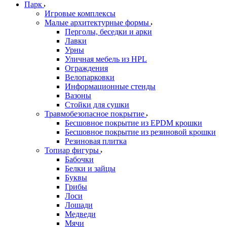
Парк
Игровые комплексы
Малые архитектурные формы
Перголы, беседки и арки
Лавки
Урны
Уличная мебель из HPL
Ограждения
Велопарковки
Информационные стенды
Вазоны
Стойки для сушки
Травмобезопасное покрытие
Бесшовное покрытие из EPDM крошки
Бесшовное покрытие из резиновой крошки
Резиновая плитка
Топиар фигуры
Бабочки
Белки и зайцы
Буквы
Грибы
Лоси
Лошади
Медведи
Мячи