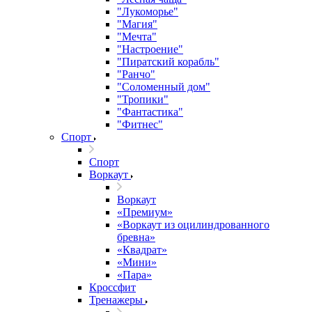
"Лукоморье"
"Магия"
"Мечта"
"Настроение"
"Пиратский корабль"
"Ранчо"
"Соломенный дом"
"Тропики"
"Фантастика"
"Фитнес"
Спорт
Спорт
Воркаут
Воркаут
«Премиум»
«Воркаут из оцилиндрованного
бревна»
«Квадрат»
«Мини»
«Пара»
Кроссфит
Тренажеры