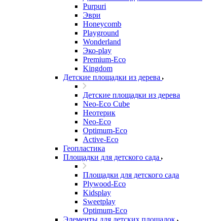
Purpuri
Эври
Honeycomb
Playground
Wonderland
Эко-play
Premium-Eco
Kingdom
Детские площадки из дерева
Детские площадки из дерева
Neo-Eco Cube
Неотерик
Neo-Eco
Оptimum-Еco
Active-Eco
Геопластика
Площадки для детского сада
Площадки для детского сада
Plywood-Eco
Kidsplay
Sweetplay
Оptimum-Еco
Элементы для детских площадок