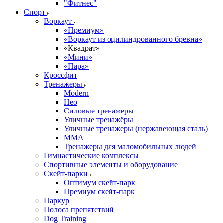
"Фитнес"
Спорт
Воркаут
«Премиум»
«Воркаут из оцилиндрованного бревна»
«Квадрат»
«Мини»
«Пара»
Кроссфит
Тренажеры
Modern
Нео
Силовые тренажеры
Уличные тренажёры
Уличные тренажеры (нержавеющая сталь)
ММА
Тренажеры для маломобильных людей
Гимнастические комплексы
Спортивные элементы и оборудование
Скейт-парки
Оптимум скейт-парк
Премиум скейт-парк
Паркур
Полоса препятствий
Dog Training