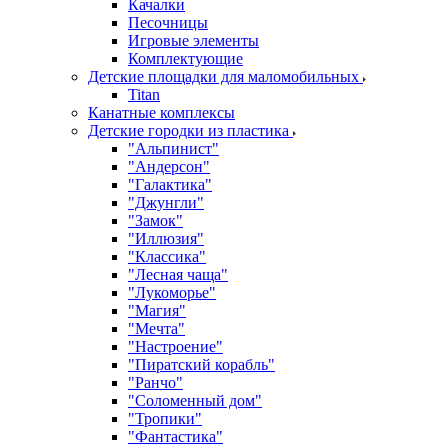
Качалки
Песочницы
Игровые элементы
Комплектующие
Детские площадки для маломобильных
Titan
Канатные комплексы
Детские городки из пластика
"Альпинист"
"Андерсон"
"Галактика"
"Джунгли"
"Замок"
"Иллюзия"
"Классика"
"Лесная чаща"
"Лукоморье"
"Магия"
"Мечта"
"Настроение"
"Пиратский корабль"
"Ранчо"
"Соломенный дом"
"Тропики"
"Фантастика"