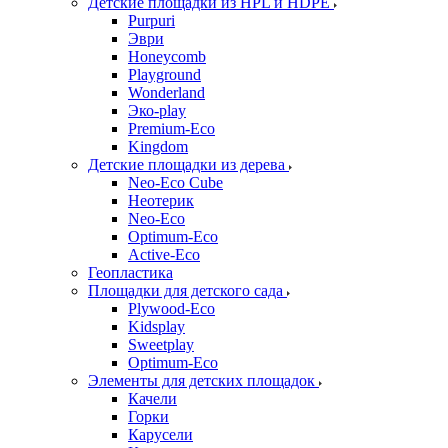
Детские площадки из HPL и HDPE
Purpuri
Эври
Honeycomb
Playground
Wonderland
Эко-play
Premium-Eco
Kingdom
Детские площадки из дерева
Neo-Eco Cube
Неотерик
Neo-Eco
Оptimum-Еco
Active-Eco
Геопластика
Площадки для детского сада
Plywood-Eco
Kidsplay
Sweetplay
Оptimum-Еco
Элементы для детских площадок
Качели
Горки
Карусели