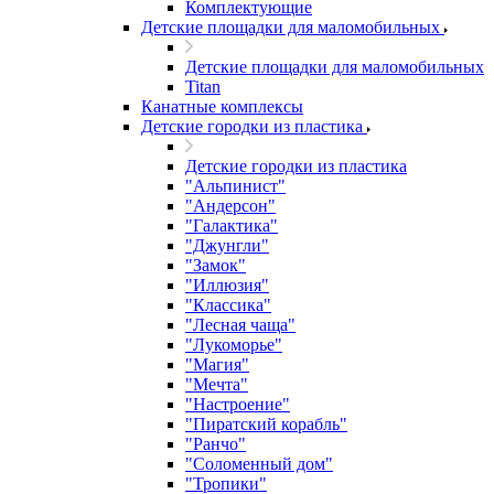
Комплектующие
Детские площадки для маломобильных
Детские площадки для маломобильных
Titan
Канатные комплексы
Детские городки из пластика
Детские городки из пластика
"Альпинист"
"Андерсон"
"Галактика"
"Джунгли"
"Замок"
"Иллюзия"
"Классика"
"Лесная чаща"
"Лукоморье"
"Магия"
"Мечта"
"Настроение"
"Пиратский корабль"
"Ранчо"
"Соломенный дом"
"Тропики"