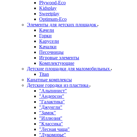
Plywood-Eco
Kidsplay
Sweetplay
Оptimum-Еco
Элементы для детских площадок
Качели
Горки
Карусели
Качалки
Песочницы
Игровые элементы
Комплектующие
Детские площадки для маломобильных
Titan
Канатные комплексы
Детские городки из пластика
"Альпинист"
"Андерсон"
"Галактика"
"Джунгли"
"Замок"
"Иллюзия"
"Классика"
"Лесная чаща"
"Лукоморье"