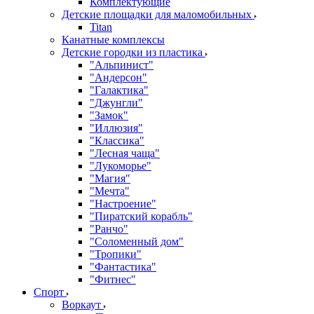
Комплектующие
Детские площадки для маломобильных
Titan
Канатные комплексы
Детские городки из пластика
"Альпинист"
"Андерсон"
"Галактика"
"Джунгли"
"Замок"
"Иллюзия"
"Классика"
"Лесная чаща"
"Лукоморье"
"Магия"
"Мечта"
"Настроение"
"Пиратский корабль"
"Ранчо"
"Соломенный дом"
"Тропики"
"Фантастика"
"Фитнес"
Спорт
Воркаут