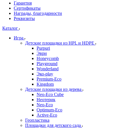
Гарантия
Сертификаты
Награды, благодарности
Реквизиты
Каталог
Игра
Детские площадки из HPL и HDPE
Purpuri
Эври
Honeycomb
Playground
Wonderland
Эко-play
Premium-Eco
Kingdom
Детские площадки из дерева
Neo-Eco Cube
Неотерик
Neo-Eco
Оptimum-Еco
Active-Eco
Геопластика
Площадки для детского сада