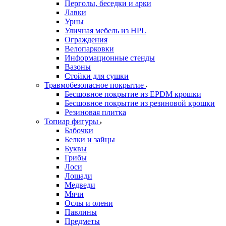
Перголы, беседки и арки
Лавки
Урны
Уличная мебель из HPL
Ограждения
Велопарковки
Информационные стенды
Вазоны
Стойки для сушки
Травмобезопасное покрытие
Бесшовное покрытие из EPDM крошки
Бесшовное покрытие из резиновой крошки
Резиновая плитка
Топиар фигуры
Бабочки
Белки и зайцы
Буквы
Грибы
Лоси
Лошади
Медведи
Мячи
Ослы и олени
Павлины
Предметы