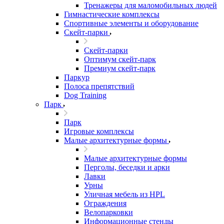
Тренажеры для маломобильных людей
Гимнастические комплексы
Спортивные элементы и оборудование
Скейт-парки
Скейт-парки
Оптимум скейт-парк
Премиум скейт-парк
Паркур
Полоса препятствий
Dog Training
Парк
Парк
Игровые комплексы
Малые архитектурные формы
Малые архитектурные формы
Перголы, беседки и арки
Лавки
Урны
Уличная мебель из HPL
Ограждения
Велопарковки
Информационные стенды