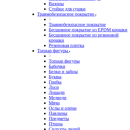
Вазоны
Стойки для сушки
Травмобезопасное покрытие
Травмобезопасное покрытие
Бесшовное покрытие из EPDM крошки
Бесшовное покрытие из резиновой
крошки
Резиновая плитка
Топиар фигуры
Топиар фигуры
Бабочки
Белки и зайцы
Буквы
Грибы
Лоси
Лошади
Медведи
Мячи
Ослы и олени
Павлины
Предметы
Птицы
Силуэты людей