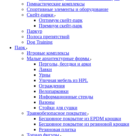
Гимнастические комплексы
Спортивные элементы и оборудование
Скейт-парки
Оптимум скейт-парк
Премиум скейт-парк
Паркур
Полоса препятствий
Dog Training
Парк
Игровые комплексы
Малые архитектурные формы
Перголы, беседки и арки
Лавки
Урны
Уличная мебель из HPL
Ограждения
Велопарковки
Информационные стенды
Вазоны
Стойки для сушки
Травмобезопасное покрытие
Бесшовное покрытие из EPDM крошки
Бесшовное покрытие из резиновой крошки
Резиновая плитка
Топиар фигуры