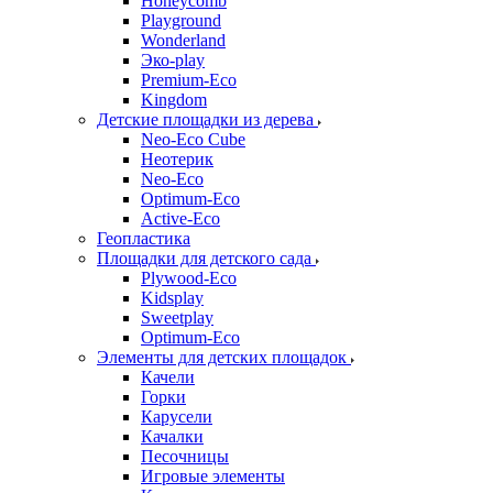
Honeycomb
Playground
Wonderland
Эко-play
Premium-Eco
Kingdom
Детские площадки из дерева
Neo-Eco Cube
Неотерик
Neo-Eco
Оptimum-Еco
Active-Eco
Геопластика
Площадки для детского сада
Plywood-Eco
Kidsplay
Sweetplay
Оptimum-Еco
Элементы для детских площадок
Качели
Горки
Карусели
Качалки
Песочницы
Игровые элементы