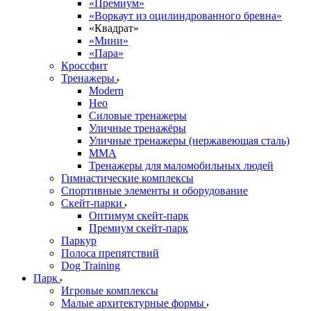
«Премиум»
«Воркаут из оцилиндрованного бревна»
«Квадрат»
«Мини»
«Пара»
Кроссфит
Тренажеры
Modern
Нео
Силовые тренажеры
Уличные тренажёры
Уличные тренажеры (нержавеющая сталь)
ММА
Тренажеры для маломобильных людей
Гимнастические комплексы
Спортивные элементы и оборудование
Скейт-парки
Оптимум скейт-парк
Премиум скейт-парк
Паркур
Полоса препятствий
Dog Training
Парк
Игровые комплексы
Малые архитектурные формы