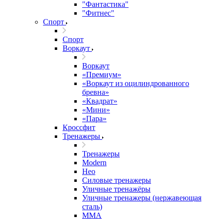
"Фантастика"
"Фитнес"
Спорт
Спорт
Воркаут
Воркаут
«Премиум»
«Воркаут из оцилиндрованного
бревна»
«Квадрат»
«Мини»
«Пара»
Кроссфит
Тренажеры
Тренажеры
Modern
Нео
Силовые тренажеры
Уличные тренажёры
Уличные тренажеры (нержавеющая
сталь)
ММА