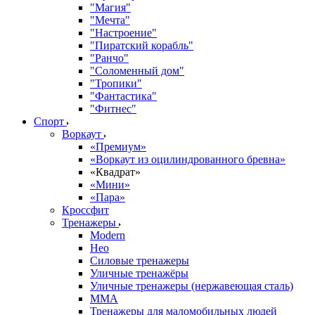
"Магия"
"Мечта"
"Настроение"
"Пиратский корабль"
"Ранчо"
"Соломенный дом"
"Тропики"
"Фантастика"
"Фитнес"
Спорт
Воркаут
«Премиум»
«Воркаут из оцилиндрованного бревна»
«Квадрат»
«Мини»
«Пара»
Кроссфит
Тренажеры
Modern
Нео
Силовые тренажеры
Уличные тренажёры
Уличные тренажеры (нержавеющая сталь)
ММА
Тренажеры для маломобильных людей