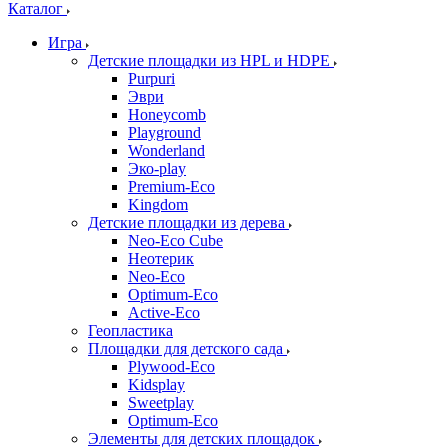
Каталог
Игра
Детские площадки из HPL и HDPE
Purpuri
Эври
Honeycomb
Playground
Wonderland
Эко-play
Premium-Eco
Kingdom
Детские площадки из дерева
Neo-Eco Cube
Неотерик
Neo-Eco
Оptimum-Еco
Active-Eco
Геопластика
Площадки для детского сада
Plywood-Eco
Kidsplay
Sweetplay
Оptimum-Еco
Элементы для детских площадок