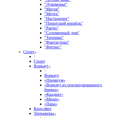
"Лукоморье"
"Магия"
"Мечта"
"Настроение"
"Пиратский корабль"
"Ранчо"
"Соломенный дом"
"Тропики"
"Фантастика"
"Фитнес"
Спорт
Спорт
Воркаут
Воркаут
«Премиум»
«Воркаут из оцилиндрованного
бревна»
«Квадрат»
«Мини»
«Пара»
Кроссфит
Тренажеры