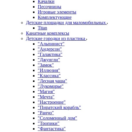
Качалки
Песочницы
Игровые элементы
Комплектующие
Детские площадки для маломобильных
Titan
Канатные комплексы
Детские городки из пластика
"Альпинист"
"Андерсон"
"Галактика"
"Джунгли"
"Замок"
"Иллюзия"
"Классика"
"Лесная чаща"
"Лукоморье"
"Магия"
"Мечта"
"Настроение"
"Пиратский корабль"
"Ранчо"
"Соломенный дом"
"Тропики"
"Фантастика"