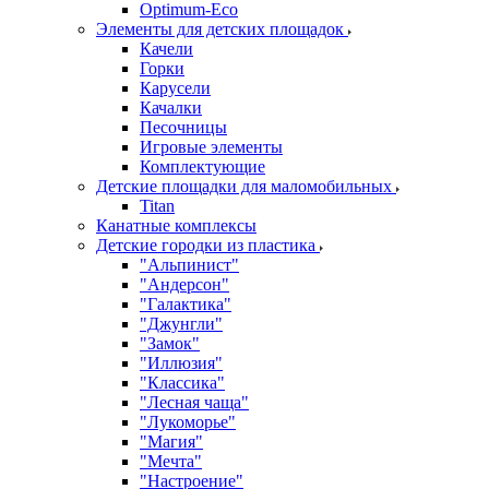
Оptimum-Еco
Элементы для детских площадок
Качели
Горки
Карусели
Качалки
Песочницы
Игровые элементы
Комплектующие
Детские площадки для маломобильных
Titan
Канатные комплексы
Детские городки из пластика
"Альпинист"
"Андерсон"
"Галактика"
"Джунгли"
"Замок"
"Иллюзия"
"Классика"
"Лесная чаща"
"Лукоморье"
"Магия"
"Мечта"
"Настроение"