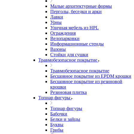
Малые архитектурные формы
Перголы, беседки и арки
Лавки
Урны
Уличная мебель из HPL
Ограждения
Велопарковки
Информационные стенды
Вазоны
Стойки для сушки
Травмобезопасное покрытие
Травмобезопасное покрытие
Бесшовное покрытие из EPDM крошки
Бесшовное покрытие из резиновой
крошки
Резиновая плитка
Топиар фигуры
Топиар фигуры
Бабочки
Белки и зайцы
Буквы
Грибы