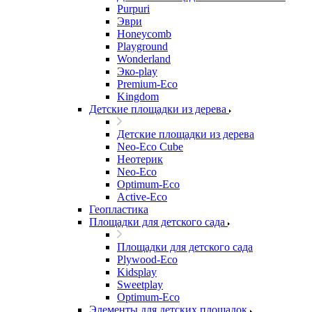
Purpuri
Эври
Honeycomb
Playground
Wonderland
Эко-play
Premium-Eco
Kingdom
Детские площадки из дерева
Детские площадки из дерева
Neo-Eco Cube
Неотерик
Neo-Eco
Оptimum-Еco
Active-Eco
Геопластика
Площадки для детского сада
Площадки для детского сада
Plywood-Eco
Kidsplay
Sweetplay
Оptimum-Еco
Элементы для детских площадок