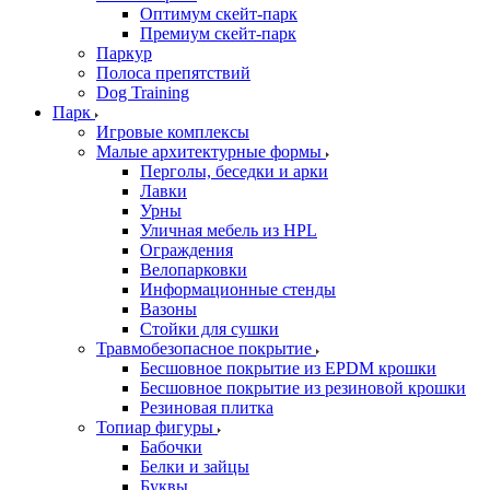
Оптимум скейт-парк
Премиум скейт-парк
Паркур
Полоса препятствий
Dog Training
Парк
Игровые комплексы
Малые архитектурные формы
Перголы, беседки и арки
Лавки
Урны
Уличная мебель из HPL
Ограждения
Велопарковки
Информационные стенды
Вазоны
Стойки для сушки
Травмобезопасное покрытие
Бесшовное покрытие из EPDM крошки
Бесшовное покрытие из резиновой крошки
Резиновая плитка
Топиар фигуры
Бабочки
Белки и зайцы
Буквы