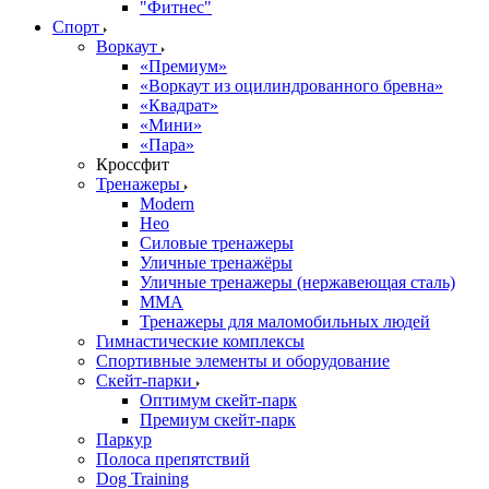
"Фитнес"
Спорт
Воркаут
«Премиум»
«Воркаут из оцилиндрованного бревна»
«Квадрат»
«Мини»
«Пара»
Кроссфит
Тренажеры
Modern
Нео
Силовые тренажеры
Уличные тренажёры
Уличные тренажеры (нержавеющая сталь)
ММА
Тренажеры для маломобильных людей
Гимнастические комплексы
Спортивные элементы и оборудование
Скейт-парки
Оптимум скейт-парк
Премиум скейт-парк
Паркур
Полоса препятствий
Dog Training