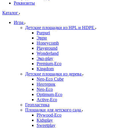
Реквизиты
Каталог
Игра
Детские площадки из HPL и HDPE
Purpuri
Эври
Honeycomb
Playground
Wonderland
Эко-play
Premium-Eco
Kingdom
Детские площадки из дерева
Neo-Eco Cube
Неотерик
Neo-Eco
Оptimum-Еco
Active-Eco
Геопластика
Площадки для детского сада
Plywood-Eco
Kidsplay
Sweetplay