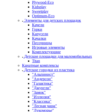
Plywood-Eco
Kidsplay
Sweetplay
Оptimum-Еco
Элементы для детских площадок
Качели
Горки
Карусели
Качалки
Песочницы
Игровые элементы
Комплектующие
Детские площадки для маломобильных
Titan
Канатные комплексы
Детские городки из пластика
"Альпинист"
"Андерсон"
"Галактика"
"Джунгли"
"Замок"
"Иллюзия"
"Классика"
"Лесная чаща"
"Лукоморье"