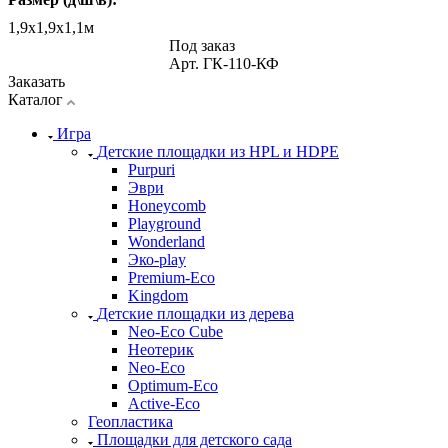
1,9х1,9х1,1м
Под заказ
Арт.
ГК-110-КФ
Заказать
Каталог
Игра
Детские площадки из HPL и HDPE
Purpuri
Эври
Honeycomb
Playground
Wonderland
Эко-play
Premium-Eco
Kingdom
Детские площадки из дерева
Neo-Eco Cube
Неотерик
Neo-Eco
Оptimum-Еco
Active-Eco
Геопластика
Площадки для детского сада