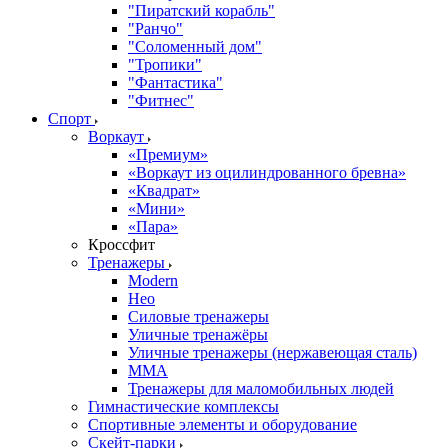
"Пиратский корабль"
"Ранчо"
"Соломенный дом"
"Тропики"
"Фантастика"
"Фитнес"
Спорт
Воркаут
«Премиум»
«Воркаут из оцилиндрованного бревна»
«Квадрат»
«Мини»
«Пара»
Кроссфит
Тренажеры
Modern
Нео
Силовые тренажеры
Уличные тренажёры
Уличные тренажеры (нержавеющая сталь)
ММА
Тренажеры для маломобильных людей
Гимнастические комплексы
Спортивные элементы и оборудование
Скейт-парки