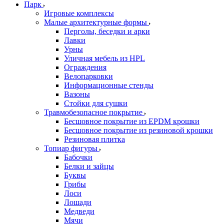
Парк
Игровые комплексы
Малые архитектурные формы
Перголы, беседки и арки
Лавки
Урны
Уличная мебель из HPL
Ограждения
Велопарковки
Информационные стенды
Вазоны
Стойки для сушки
Травмобезопасное покрытие
Бесшовное покрытие из EPDM крошки
Бесшовное покрытие из резиновой крошки
Резиновая плитка
Топиар фигуры
Бабочки
Белки и зайцы
Буквы
Грибы
Лоси
Лошади
Медведи
Мячи