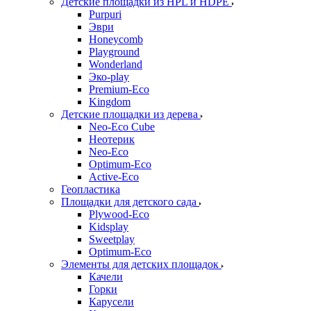
Детские площадки из HPL и HDPE
Purpuri
Эври
Honeycomb
Playground
Wonderland
Эко-play
Premium-Eco
Kingdom
Детские площадки из дерева
Neo-Eco Cube
Неотерик
Neo-Eco
Оptimum-Еco
Active-Eco
Геопластика
Площадки для детского сада
Plywood-Eco
Kidsplay
Sweetplay
Оptimum-Еco
Элементы для детских площадок
Качели
Горки
Карусели