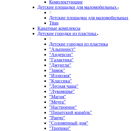
Комплектующие
Детские площадки для маломобильных
Детские площадки для маломобильных
Titan
Канатные комплексы
Детские городки из пластика
Детские городки из пластика
"Альпинист"
"Андерсон"
"Галактика"
"Джунгли"
"Замок"
"Иллюзия"
"Классика"
"Лесная чаща"
"Лукоморье"
"Магия"
"Мечта"
"Настроение"
"Пиратский корабль"
"Ранчо"
"Соломенный дом"
"Тропики"