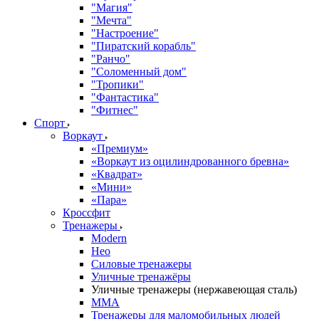
"Магия"
"Мечта"
"Настроение"
"Пиратский корабль"
"Ранчо"
"Соломенный дом"
"Тропики"
"Фантастика"
"Фитнес"
Спорт
Воркаут
«Премиум»
«Воркаут из оцилиндрованного бревна»
«Квадрат»
«Мини»
«Пара»
Кроссфит
Тренажеры
Modern
Нео
Силовые тренажеры
Уличные тренажёры
Уличные тренажеры (нержавеющая сталь)
ММА
Тренажеры для маломобильных людей