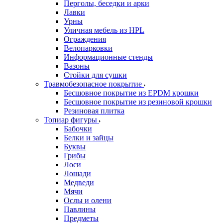
Перголы, беседки и арки
Лавки
Урны
Уличная мебель из HPL
Ограждения
Велопарковки
Информационные стенды
Вазоны
Стойки для сушки
Травмобезопасное покрытие
Бесшовное покрытие из EPDM крошки
Бесшовное покрытие из резиновой крошки
Резиновая плитка
Топиар фигуры
Бабочки
Белки и зайцы
Буквы
Грибы
Лоси
Лошади
Медведи
Мячи
Ослы и олени
Павлины
Предметы