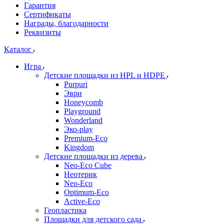
Гарантия
Сертификаты
Награды, благодарности
Реквизиты
Каталог
Игра
Детские площадки из HPL и HDPE
Purpuri
Эври
Honeycomb
Playground
Wonderland
Эко-play
Premium-Eco
Kingdom
Детские площадки из дерева
Neo-Eco Cube
Неотерик
Neo-Eco
Оptimum-Еco
Active-Eco
Геопластика
Площадки для детского сада