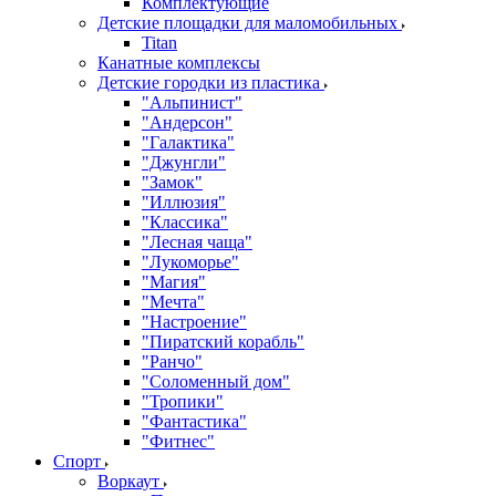
Комплектующие
Детские площадки для маломобильных
Titan
Канатные комплексы
Детские городки из пластика
"Альпинист"
"Андерсон"
"Галактика"
"Джунгли"
"Замок"
"Иллюзия"
"Классика"
"Лесная чаща"
"Лукоморье"
"Магия"
"Мечта"
"Настроение"
"Пиратский корабль"
"Ранчо"
"Соломенный дом"
"Тропики"
"Фантастика"
"Фитнес"
Спорт
Воркаут