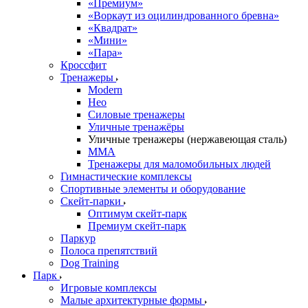
«Премиум»
«Воркаут из оцилиндрованного бревна»
«Квадрат»
«Мини»
«Пара»
Кроссфит
Тренажеры
Modern
Нео
Силовые тренажеры
Уличные тренажёры
Уличные тренажеры (нержавеющая сталь)
ММА
Тренажеры для маломобильных людей
Гимнастические комплексы
Спортивные элементы и оборудование
Скейт-парки
Оптимум скейт-парк
Премиум скейт-парк
Паркур
Полоса препятствий
Dog Training
Парк
Игровые комплексы
Малые архитектурные формы