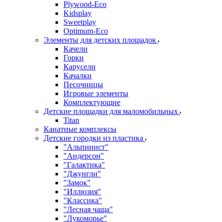
Plywood-Eco
Kidsplay
Sweetplay
Оptimum-Еco
Элементы для детских площадок
Качели
Горки
Карусели
Качалки
Песочницы
Игровые элементы
Комплектующие
Детские площадки для маломобильных
Titan
Канатные комплексы
Детские городки из пластика
"Альпинист"
"Андерсон"
"Галактика"
"Джунгли"
"Замок"
"Иллюзия"
"Классика"
"Лесная чаща"
"Лукоморье"