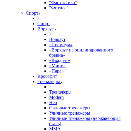
"Фантастика"
"Фитнес"
Спорт
Спорт
Воркаут
Воркаут
«Премиум»
«Воркаут из оцилиндрованного
бревна»
«Квадрат»
«Мини»
«Пара»
Кроссфит
Тренажеры
Тренажеры
Modern
Нео
Силовые тренажеры
Уличные тренажёры
Уличные тренажеры (нержавеющая
сталь)
ММА