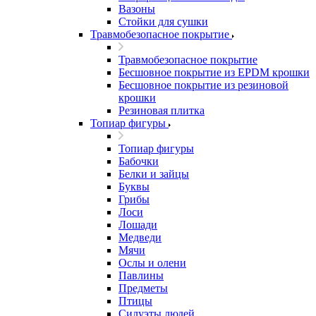
Вазоны
Стойки для сушки
Травмобезопасное покрытие
Травмобезопасное покрытие
Бесшовное покрытие из EPDM крошки
Бесшовное покрытие из резиновой
крошки
Резиновая плитка
Топиар фигуры
Топиар фигуры
Бабочки
Белки и зайцы
Буквы
Грибы
Лоси
Лошади
Медведи
Мячи
Ослы и олени
Павлины
Предметы
Птицы
Силуэты людей