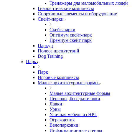
Тренажеры для маломобильных людей
Гимнастические комплексы
Спортивные элементы и оборудование
Скейт-парки
Скейт-парки
Оптимум скейт-парк
Премиум скейт-парк
Паркур
Полоса препятствий
Dog Training
Парк
Парк
Игровые комплексы
Малые архитектурные формы
Малые архитектурные формы
Перголы, беседки и арки
Лавки
Урны
Уличная мебель из HPL
Ограждения
Велопарковки
Информационные стенды