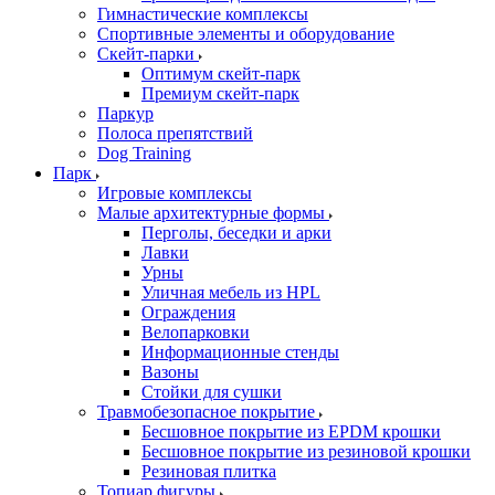
Гимнастические комплексы
Спортивные элементы и оборудование
Скейт-парки
Оптимум скейт-парк
Премиум скейт-парк
Паркур
Полоса препятствий
Dog Training
Парк
Игровые комплексы
Малые архитектурные формы
Перголы, беседки и арки
Лавки
Урны
Уличная мебель из HPL
Ограждения
Велопарковки
Информационные стенды
Вазоны
Стойки для сушки
Травмобезопасное покрытие
Бесшовное покрытие из EPDM крошки
Бесшовное покрытие из резиновой крошки
Резиновая плитка
Топиар фигуры