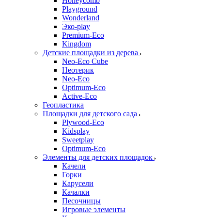
Honeycomb
Playground
Wonderland
Эко-play
Premium-Eco
Kingdom
Детские площадки из дерева
Neo-Eco Cube
Неотерик
Neo-Eco
Оptimum-Еco
Active-Eco
Геопластика
Площадки для детского сада
Plywood-Eco
Kidsplay
Sweetplay
Оptimum-Еco
Элементы для детских площадок
Качели
Горки
Карусели
Качалки
Песочницы
Игровые элементы