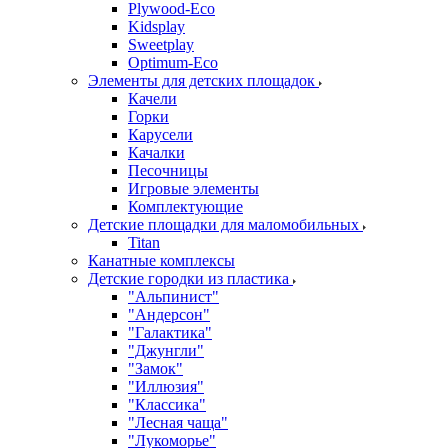
Plywood-Eco
Kidsplay
Sweetplay
Оptimum-Еco
Элементы для детских площадок
Качели
Горки
Карусели
Качалки
Песочницы
Игровые элементы
Комплектующие
Детские площадки для маломобильных
Titan
Канатные комплексы
Детские городки из пластика
"Альпинист"
"Андерсон"
"Галактика"
"Джунгли"
"Замок"
"Иллюзия"
"Классика"
"Лесная чаща"
"Лукоморье"