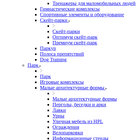
Тренажеры для маломобильных людей
Гимнастические комплексы
Спортивные элементы и оборудование
Скейт-парки
Скейт-парки
Оптимум скейт-парк
Премиум скейт-парк
Паркур
Полоса препятствий
Dog Training
Парк
Парк
Игровые комплексы
Малые архитектурные формы
Малые архитектурные формы
Перголы, беседки и арки
Лавки
Урны
Уличная мебель из HPL
Ограждения
Велопарковки
Информационные стенды