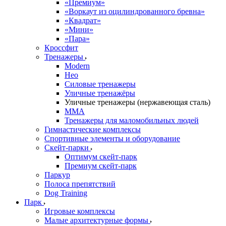
«Премиум»
«Воркаут из оцилиндрованного бревна»
«Квадрат»
«Мини»
«Пара»
Кроссфит
Тренажеры
Modern
Нео
Силовые тренажеры
Уличные тренажёры
Уличные тренажеры (нержавеющая сталь)
ММА
Тренажеры для маломобильных людей
Гимнастические комплексы
Спортивные элементы и оборудование
Скейт-парки
Оптимум скейт-парк
Премиум скейт-парк
Паркур
Полоса препятствий
Dog Training
Парк
Игровые комплексы
Малые архитектурные формы