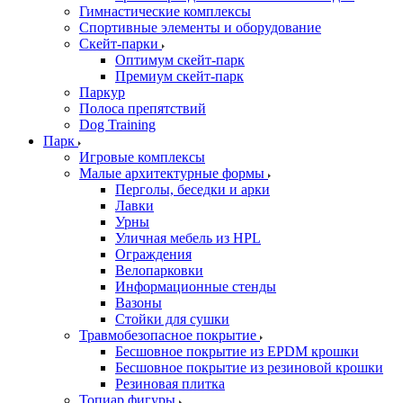
Гимнастические комплексы
Спортивные элементы и оборудование
Скейт-парки
Оптимум скейт-парк
Премиум скейт-парк
Паркур
Полоса препятствий
Dog Training
Парк
Игровые комплексы
Малые архитектурные формы
Перголы, беседки и арки
Лавки
Урны
Уличная мебель из HPL
Ограждения
Велопарковки
Информационные стенды
Вазоны
Стойки для сушки
Травмобезопасное покрытие
Бесшовное покрытие из EPDM крошки
Бесшовное покрытие из резиновой крошки
Резиновая плитка
Топиар фигуры