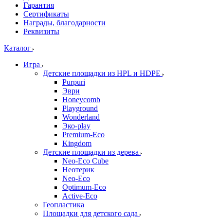
Гарантия
Сертификаты
Награды, благодарности
Реквизиты
Каталог
Игра
Детские площадки из HPL и HDPE
Purpuri
Эври
Honeycomb
Playground
Wonderland
Эко-play
Premium-Eco
Kingdom
Детские площадки из дерева
Neo-Eco Cube
Неотерик
Neo-Eco
Оptimum-Еco
Active-Eco
Геопластика
Площадки для детского сада