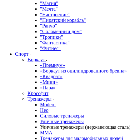
"Магия"
"Мечта"
"Настроение"
"Пиратский корабль"
"Ранчо"
"Соломенный дом"
"Тропики"
"Фантастика"
"Фитнес"
Спорт
Воркаут
«Премиум»
«Воркаут из оцилиндрованного бревна»
«Квадрат»
«Мини»
«Пара»
Кроссфит
Тренажеры
Modern
Нео
Силовые тренажеры
Уличные тренажёры
Уличные тренажеры (нержавеющая сталь)
ММА
Тренажеры для маломобильных людей