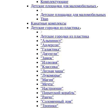
Комплектующие
Детские площадки для маломобильных
Детские площадки для маломобильных
Titan
Канатные комплексы
Детские городки из пластика
Детские городки из пластика
"Альпинист"
"Андерсон"
"Галактика"
"Джунгли"
"Замок"
"Иллюзия"
"Классика"
"Лесная чаща"
"Лукоморье"
"Магия"
"Мечта"
"Настроение"
"Пиратский корабль"
"Ранчо"
"Соломенный дом"
"Тропики"