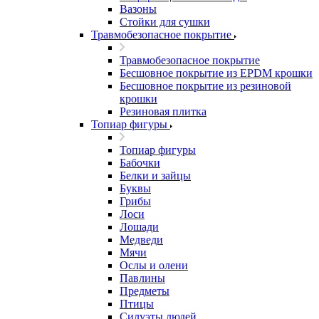
Вазоны
Стойки для сушки
Травмобезопасное покрытие
Травмобезопасное покрытие
Бесшовное покрытие из EPDM крошки
Бесшовное покрытие из резиновой
крошки
Резиновая плитка
Топиар фигуры
Топиар фигуры
Бабочки
Белки и зайцы
Буквы
Грибы
Лоси
Лошади
Медведи
Мячи
Ослы и олени
Павлины
Предметы
Птицы
Силуэты людей