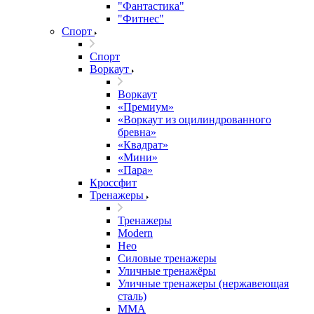
"Фантастика"
"Фитнес"
Спорт
Спорт
Воркаут
Воркаут
«Премиум»
«Воркаут из оцилиндрованного
бревна»
«Квадрат»
«Мини»
«Пара»
Кроссфит
Тренажеры
Тренажеры
Modern
Нео
Силовые тренажеры
Уличные тренажёры
Уличные тренажеры (нержавеющая
сталь)
ММА