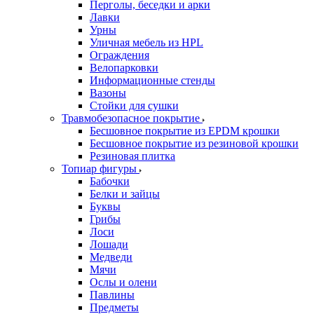
Перголы, беседки и арки
Лавки
Урны
Уличная мебель из HPL
Ограждения
Велопарковки
Информационные стенды
Вазоны
Стойки для сушки
Травмобезопасное покрытие
Бесшовное покрытие из EPDM крошки
Бесшовное покрытие из резиновой крошки
Резиновая плитка
Топиар фигуры
Бабочки
Белки и зайцы
Буквы
Грибы
Лоси
Лошади
Медведи
Мячи
Ослы и олени
Павлины
Предметы