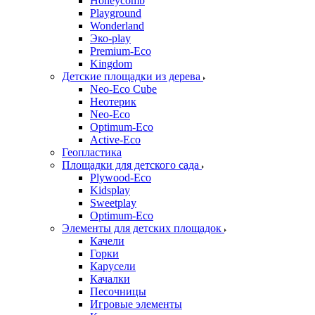
Honeycomb
Playground
Wonderland
Эко-play
Premium-Eco
Kingdom
Детские площадки из дерева
Neo-Eco Cube
Неотерик
Neo-Eco
Оptimum-Еco
Active-Eco
Геопластика
Площадки для детского сада
Plywood-Eco
Kidsplay
Sweetplay
Оptimum-Еco
Элементы для детских площадок
Качели
Горки
Карусели
Качалки
Песочницы
Игровые элементы