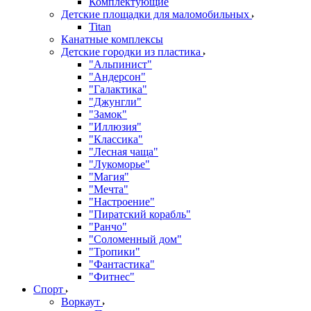
Комплектующие
Детские площадки для маломобильных
Titan
Канатные комплексы
Детские городки из пластика
"Альпинист"
"Андерсон"
"Галактика"
"Джунгли"
"Замок"
"Иллюзия"
"Классика"
"Лесная чаща"
"Лукоморье"
"Магия"
"Мечта"
"Настроение"
"Пиратский корабль"
"Ранчо"
"Соломенный дом"
"Тропики"
"Фантастика"
"Фитнес"
Спорт
Воркаут