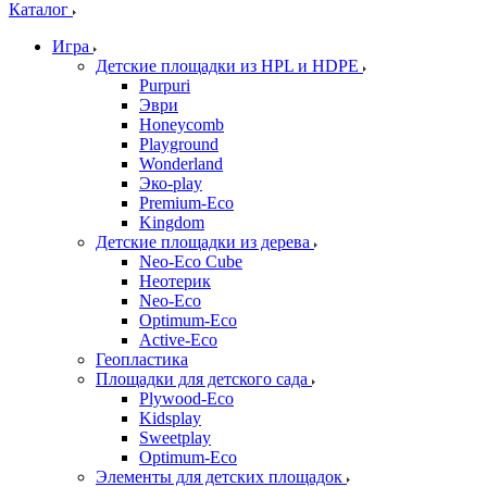
Каталог
Игра
Детские площадки из HPL и HDPE
Purpuri
Эври
Honeycomb
Playground
Wonderland
Эко-play
Premium-Eco
Kingdom
Детские площадки из дерева
Neo-Eco Cube
Неотерик
Neo-Eco
Оptimum-Еco
Active-Eco
Геопластика
Площадки для детского сада
Plywood-Eco
Kidsplay
Sweetplay
Оptimum-Еco
Элементы для детских площадок