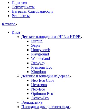
Гарантия
Сертификаты
Награды, благодарности
Реквизиты
Каталог
Игра
Детские площадки из HPL и HDPE
Purpuri
Эври
Honeycomb
Playground
Wonderland
Эко-play
Premium-Eco
Kingdom
Детские площадки из дерева
Neo-Eco Cube
Неотерик
Neo-Eco
Оptimum-Еco
Active-Eco
Геопластика
Площадки для детского сада