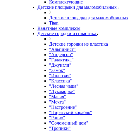
Комплектующие
Детские площадки для маломобильных
Детские площадки для маломобильных
Titan
Канатные комплексы
Детские городки из пластика
Детские городки из пластика
"Альпинист"
"Андерсон"
"Галактика"
"Джунгли"
"Замок"
"Иллюзия"
"Классика"
"Лесная чаща"
"Лукоморье"
"Магия"
"Мечта"
"Настроение"
"Пиратский корабль"
"Ранчо"
"Соломенный дом"
"Тропики"