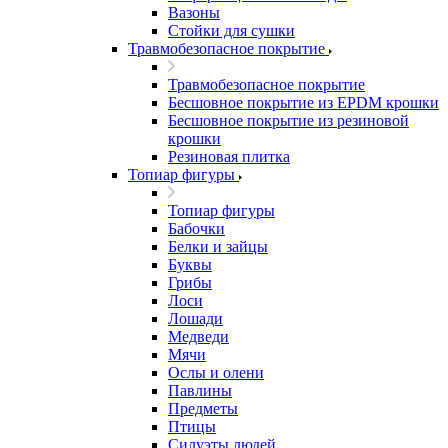
Вазоны
Стойки для сушки
Травмобезопасное покрытие
Травмобезопасное покрытие
Бесшовное покрытие из EPDM крошки
Бесшовное покрытие из резиновой
крошки
Резиновая плитка
Топиар фигуры
Топиар фигуры
Бабочки
Белки и зайцы
Буквы
Грибы
Лоси
Лошади
Медведи
Мячи
Ослы и олени
Павлины
Предметы
Птицы
Силуэты людей