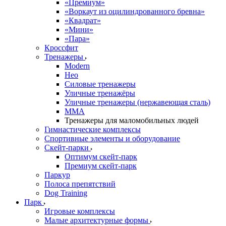
«Премиум»
«Воркаут из оцилиндрованного бревна»
«Квадрат»
«Мини»
«Пара»
Кроссфит
Тренажеры
Modern
Нео
Силовые тренажеры
Уличные тренажёры
Уличные тренажеры (нержавеющая сталь)
ММА
Тренажеры для маломобильных людей
Гимнастические комплексы
Спортивные элементы и оборудование
Скейт-парки
Оптимум скейт-парк
Премиум скейт-парк
Паркур
Полоса препятствий
Dog Training
Парк
Игровые комплексы
Малые архитектурные формы