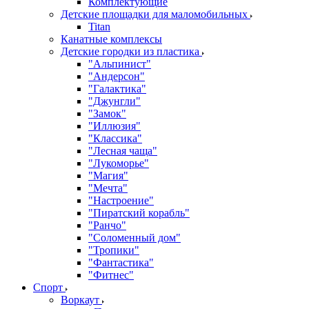
Комплектующие
Детские площадки для маломобильных
Titan
Канатные комплексы
Детские городки из пластика
"Альпинист"
"Андерсон"
"Галактика"
"Джунгли"
"Замок"
"Иллюзия"
"Классика"
"Лесная чаща"
"Лукоморье"
"Магия"
"Мечта"
"Настроение"
"Пиратский корабль"
"Ранчо"
"Соломенный дом"
"Тропики"
"Фантастика"
"Фитнес"
Спорт
Воркаут