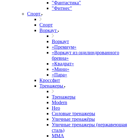
"Фантастика"
"Фитнес"
Спорт
Спорт
Воркаут
Воркаут
«Премиум»
«Воркаут из оцилиндрованного
бревна»
«Квадрат»
«Мини»
«Пара»
Кроссфит
Тренажеры
Тренажеры
Modern
Нео
Силовые тренажеры
Уличные тренажёры
Уличные тренажеры (нержавеющая
сталь)
ММА