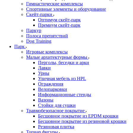
Гимнастические комплексы
Спортивные элементы и оборудование
Скейт-парки
Оптимум скейт-парк
Премиум скейт-парк
Паркур
Полоса препятствий
Dog Training
Парк
Игровые комплексы
Малые архитектурные формы
Перголы, беседки и арки
Лавки
Урны
Уличная мебель из HPL
Ограждения
Велопарковки
Информационные стенды
Вазоны
Стойки для сушки
Травмобезопасное покрытие
Бесшовное покрытие из EPDM крошки
Бесшовное покрытие из резиновой крошки
Резиновая плитка
Топиар фигуры