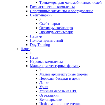
Тренажеры для маломобильных людей
Гимнастические комплексы
Спортивные элементы и оборудование
Скейт-парки
Скейт-парки
Оптимум скейт-парк
Премиум скейт-парк
Паркур
Полоса препятствий
Dog Training
Парк
Парк
Игровые комплексы
Малые архитектурные формы
Малые архитектурные формы
Перголы, беседки и арки
Лавки
Урны
Уличная мебель из HPL
Ограждения
Велопарковки
Информационные стенды