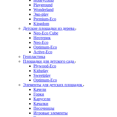
Honeycomb
Playground
Wonderland
Эко-play
Premium-Eco
Kingdom
Детские площадки из дерева
Neo-Eco Cube
Неотерик
Neo-Eco
Оptimum-Еco
Active-Eco
Геопластика
Площадки для детского сада
Plywood-Eco
Kidsplay
Sweetplay
Оptimum-Еco
Элементы для детских площадок
Качели
Горки
Карусели
Качалки
Песочницы
Игровые элементы