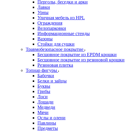
Перголы, беседки и арки
Лавки
Урны
Уличная мебель из HPL
Ограждения
Велопарковки
Информационные стенды
Вазоны
Стойки для сушки
Травмобезопасное покрытие
Бесшовное покрытие из EPDM крошки
Бесшовное покрытие из резиновой крошки
Резиновая плитка
Топиар фигуры
Бабочки
Белки и зайцы
Буквы
Грибы
Лоси
Лошади
Медведи
Мячи
Ослы и олени
Павлины
Предметы