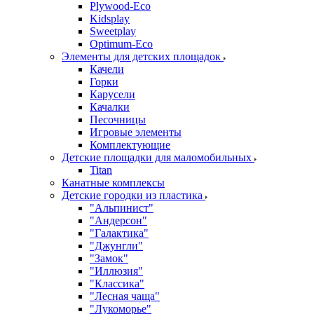
Plywood-Eco
Kidsplay
Sweetplay
Оptimum-Еco
Элементы для детских площадок
Качели
Горки
Карусели
Качалки
Песочницы
Игровые элементы
Комплектующие
Детские площадки для маломобильных
Titan
Канатные комплексы
Детские городки из пластика
"Альпинист"
"Андерсон"
"Галактика"
"Джунгли"
"Замок"
"Иллюзия"
"Классика"
"Лесная чаща"
"Лукоморье"