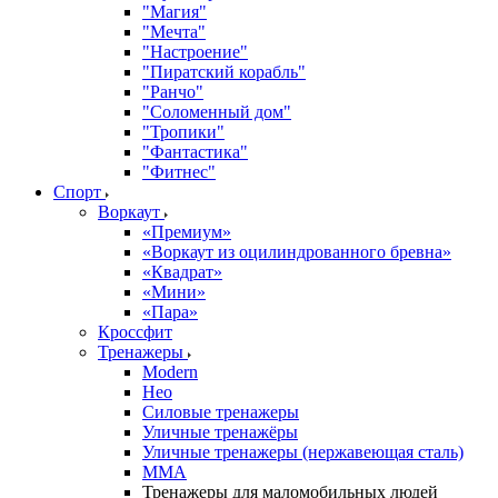
"Магия"
"Мечта"
"Настроение"
"Пиратский корабль"
"Ранчо"
"Соломенный дом"
"Тропики"
"Фантастика"
"Фитнес"
Спорт
Воркаут
«Премиум»
«Воркаут из оцилиндрованного бревна»
«Квадрат»
«Мини»
«Пара»
Кроссфит
Тренажеры
Modern
Нео
Силовые тренажеры
Уличные тренажёры
Уличные тренажеры (нержавеющая сталь)
ММА
Тренажеры для маломобильных людей