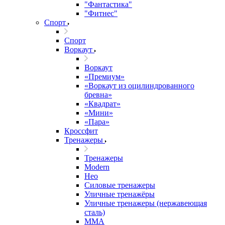
"Фантастика"
"Фитнес"
Спорт
Спорт
Воркаут
Воркаут
«Премиум»
«Воркаут из оцилиндрованного
бревна»
«Квадрат»
«Мини»
«Пара»
Кроссфит
Тренажеры
Тренажеры
Modern
Нео
Силовые тренажеры
Уличные тренажёры
Уличные тренажеры (нержавеющая
сталь)
ММА