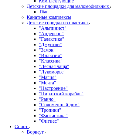
Комплектующие
Детские площадки для маломобильных
Titan
Канатные комплексы
Детские городки из пластика
"Альпинист"
"Андерсон"
"Галактика"
"Джунгли"
"Замок"
"Иллюзия"
"Классика"
"Лесная чаща"
"Лукоморье"
"Магия"
"Мечта"
"Настроение"
"Пиратский корабль"
"Ранчо"
"Соломенный дом"
"Тропики"
"Фантастика"
"Фитнес"
Спорт
Воркаут