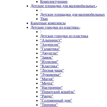
Комплектующие
Детские площадки для маломобильных
Детские площадки для маломобильных
Titan
Канатные комплексы
Детские городки из пластика
Детские городки из пластика
"Альпинист"
"Андерсон"
"Галактика"
"Джунгли"
"Замок"
"Иллюзия"
"Классика"
"Лесная чаща"
"Лукоморье"
"Магия"
"Мечта"
"Настроение"
"Пиратский корабль"
"Ранчо"
"Соломенный дом"
"Тропики"