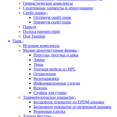
Гимнастические комплексы
Спортивные элементы и оборудование
Скейт-парки
Оптимум скейт-парк
Премиум скейт-парк
Паркур
Полоса препятствий
Dog Training
Парк
Игровые комплексы
Малые архитектурные формы
Перголы, беседки и арки
Лавки
Урны
Уличная мебель из HPL
Ограждения
Велопарковки
Информационные стенды
Вазоны
Стойки для сушки
Травмобезопасное покрытие
Бесшовное покрытие из EPDM крошки
Бесшовное покрытие из резиновой крошки
Резиновая плитка
Топиар фигуры