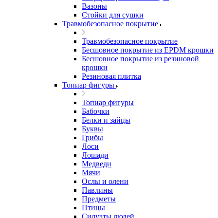
Вазоны
Стойки для сушки
Травмобезопасное покрытие
Травмобезопасное покрытие
Бесшовное покрытие из EPDM крошки
Бесшовное покрытие из резиновой
крошки
Резиновая плитка
Топиар фигуры
Топиар фигуры
Бабочки
Белки и зайцы
Буквы
Грибы
Лоси
Лошади
Медведи
Мячи
Ослы и олени
Павлины
Предметы
Птицы
Силуэты людей