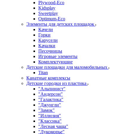
Plywood-Eco
Kidsplay
Sweetplay
Оptimum-Еco
Элементы для детских площадок
Качели
Горки
Карусели
Качалки
Песочницы
Игровые элементы
Комплектующие
Детские площадки для маломобильных
Titan
Канатные комплексы
Детские городки из пластика
"Альпинист"
"Андерсон"
"Галактика"
"Джунгли"
"Замок"
"Иллюзия"
"Классика"
"Лесная чаща"
"Лукоморье"