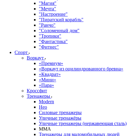
"Магия"
"Мечта"
"Настроение"
"Пиратский корабль"
"Ранчо"
"Соломенный дом"
"Тропики"
"Фантастика"
"Фитнес"
Спорт
Воркаут
«Премиум»
«Воркаут из оцилиндрованного бревна»
«Квадрат»
«Мини»
«Пара»
Кроссфит
Тренажеры
Modern
Нео
Силовые тренажеры
Уличные тренажёры
Уличные тренажеры (нержавеющая сталь)
ММА
Тренажеры для маломобильных людей