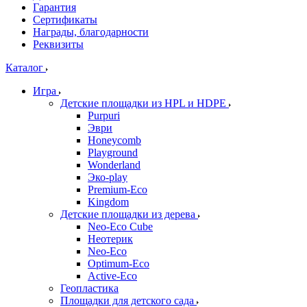
Гарантия
Сертификаты
Награды, благодарности
Реквизиты
Каталог
Игра
Детские площадки из HPL и HDPE
Purpuri
Эври
Honeycomb
Playground
Wonderland
Эко-play
Premium-Eco
Kingdom
Детские площадки из дерева
Neo-Eco Cube
Неотерик
Neo-Eco
Оptimum-Еco
Active-Eco
Геопластика
Площадки для детского сада