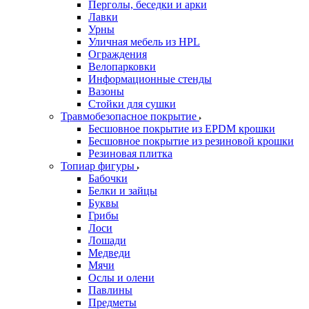
Перголы, беседки и арки
Лавки
Урны
Уличная мебель из HPL
Ограждения
Велопарковки
Информационные стенды
Вазоны
Стойки для сушки
Травмобезопасное покрытие
Бесшовное покрытие из EPDM крошки
Бесшовное покрытие из резиновой крошки
Резиновая плитка
Топиар фигуры
Бабочки
Белки и зайцы
Буквы
Грибы
Лоси
Лошади
Медведи
Мячи
Ослы и олени
Павлины
Предметы