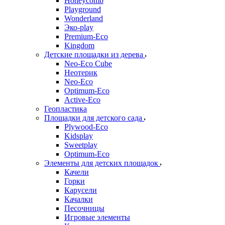
Honeycomb
Playground
Wonderland
Эко-play
Premium-Eco
Kingdom
Детские площадки из дерева
Neo-Eco Cube
Неотерик
Neo-Eco
Оptimum-Еco
Active-Eco
Геопластика
Площадки для детского сада
Plywood-Eco
Kidsplay
Sweetplay
Оptimum-Еco
Элементы для детских площадок
Качели
Горки
Карусели
Качалки
Песочницы
Игровые элементы