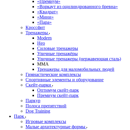
«Премиум»
«Воркаут из оцилиндрованного бревна»
«Квадрат»
«Мини»
«Пара»
Кроссфит
Тренажеры
Modern
Нео
Силовые тренажеры
Уличные тренажёры
Уличные тренажеры (нержавеющая сталь)
ММА
Тренажеры для маломобильных людей
Гимнастические комплексы
Спортивные элементы и оборудование
Скейт-парки
Оптимум скейт-парк
Премиум скейт-парк
Паркур
Полоса препятствий
Dog Training
Парк
Игровые комплексы
Малые архитектурные формы