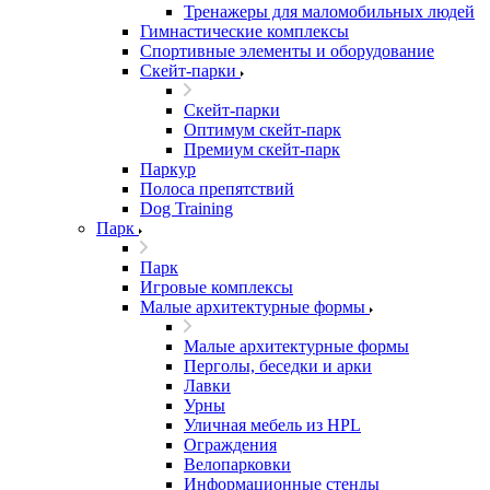
Тренажеры для маломобильных людей
Гимнастические комплексы
Спортивные элементы и оборудование
Скейт-парки
Скейт-парки
Оптимум скейт-парк
Премиум скейт-парк
Паркур
Полоса препятствий
Dog Training
Парк
Парк
Игровые комплексы
Малые архитектурные формы
Малые архитектурные формы
Перголы, беседки и арки
Лавки
Урны
Уличная мебель из HPL
Ограждения
Велопарковки
Информационные стенды