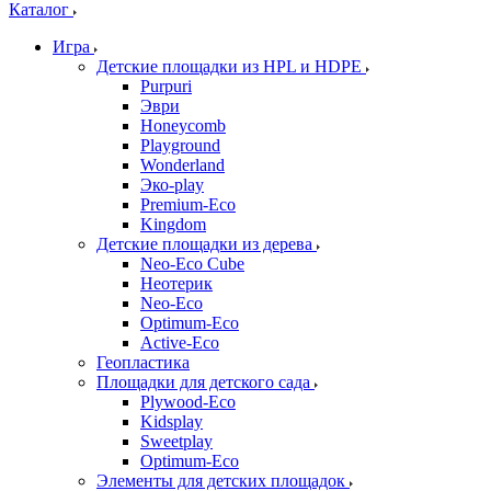
Каталог
Игра
Детские площадки из HPL и HDPE
Purpuri
Эври
Honeycomb
Playground
Wonderland
Эко-play
Premium-Eco
Kingdom
Детские площадки из дерева
Neo-Eco Cube
Неотерик
Neo-Eco
Оptimum-Еco
Active-Eco
Геопластика
Площадки для детского сада
Plywood-Eco
Kidsplay
Sweetplay
Оptimum-Еco
Элементы для детских площадок