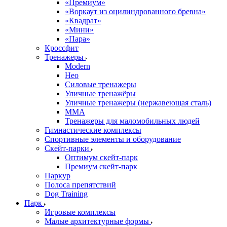
«Премиум»
«Воркаут из оцилиндрованного бревна»
«Квадрат»
«Мини»
«Пара»
Кроссфит
Тренажеры
Modern
Нео
Силовые тренажеры
Уличные тренажёры
Уличные тренажеры (нержавеющая сталь)
ММА
Тренажеры для маломобильных людей
Гимнастические комплексы
Спортивные элементы и оборудование
Скейт-парки
Оптимум скейт-парк
Премиум скейт-парк
Паркур
Полоса препятствий
Dog Training
Парк
Игровые комплексы
Малые архитектурные формы