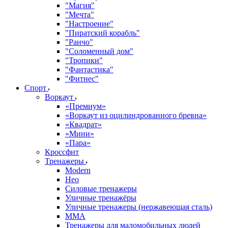
"Магия"
"Мечта"
"Настроение"
"Пиратский корабль"
"Ранчо"
"Соломенный дом"
"Тропики"
"Фантастика"
"Фитнес"
Спорт
Воркаут
«Премиум»
«Воркаут из оцилиндрованного бревна»
«Квадрат»
«Мини»
«Пара»
Кроссфит
Тренажеры
Modern
Нео
Силовые тренажеры
Уличные тренажёры
Уличные тренажеры (нержавеющая сталь)
ММА
Тренажеры для маломобильных людей