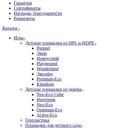
Гарантия
Сертификаты
Награды, благодарности
Реквизиты
Каталог
Игра
Детские площадки из HPL и HDPE
Purpuri
Эври
Honeycomb
Playground
Wonderland
Эко-play
Premium-Eco
Kingdom
Детские площадки из дерева
Neo-Eco Cube
Неотерик
Neo-Eco
Оptimum-Еco
Active-Eco
Геопластика
Площадки для детского сада