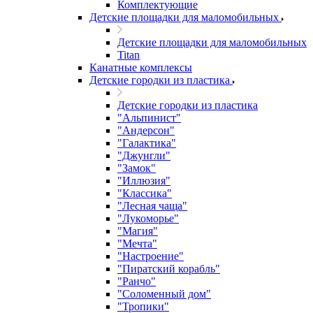
Комплектующие
Детские площадки для маломобильных
Детские площадки для маломобильных
Titan
Канатные комплексы
Детские городки из пластика
Детские городки из пластика
"Альпинист"
"Андерсон"
"Галактика"
"Джунгли"
"Замок"
"Иллюзия"
"Классика"
"Лесная чаща"
"Лукоморье"
"Магия"
"Мечта"
"Настроение"
"Пиратский корабль"
"Ранчо"
"Соломенный дом"
"Тропики"