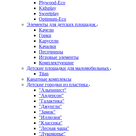
Plywood-Eco
Kidsplay
Sweetplay
Оptimum-Еco
Элементы для детских площадок
Качели
Горки
Карусели
Качалки
Песочницы
Игровые элементы
Комплектующие
Детские площадки для маломобильных
Titan
Канатные комплексы
Детские городки из пластика
"Альпинист"
"Андерсон"
"Галактика"
"Джунгли"
"Замок"
"Иллюзия"
"Классика"
"Лесная чаща"
"Лукоморье"