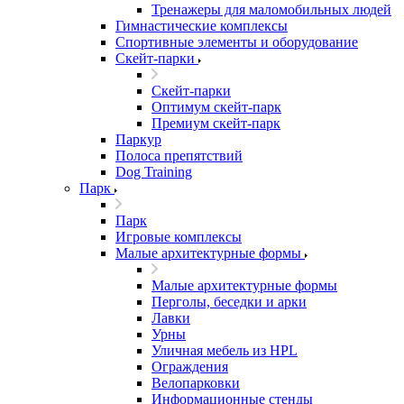
Тренажеры для маломобильных людей
Гимнастические комплексы
Спортивные элементы и оборудование
Скейт-парки
Скейт-парки
Оптимум скейт-парк
Премиум скейт-парк
Паркур
Полоса препятствий
Dog Training
Парк
Парк
Игровые комплексы
Малые архитектурные формы
Малые архитектурные формы
Перголы, беседки и арки
Лавки
Урны
Уличная мебель из HPL
Ограждения
Велопарковки
Информационные стенды