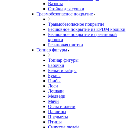
Вазоны
Стойки для сушки
Травмобезопасное покрытие
Травмобезопасное покрытие
Бесшовное покрытие из EPDM крошки
Бесшовное покрытие из резиновой
крошки
Резиновая плитка
Топиар фигуры
Топиар фигуры
Бабочки
Белки и зайцы
Буквы
Грибы
Лоси
Лошади
Медведи
Мячи
Ослы и олени
Павлины
Предметы
Птицы
Силуэты людей