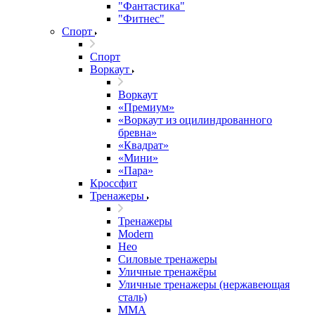
"Фантастика"
"Фитнес"
Спорт
Спорт
Воркаут
Воркаут
«Премиум»
«Воркаут из оцилиндрованного
бревна»
«Квадрат»
«Мини»
«Пара»
Кроссфит
Тренажеры
Тренажеры
Modern
Нео
Силовые тренажеры
Уличные тренажёры
Уличные тренажеры (нержавеющая
сталь)
ММА