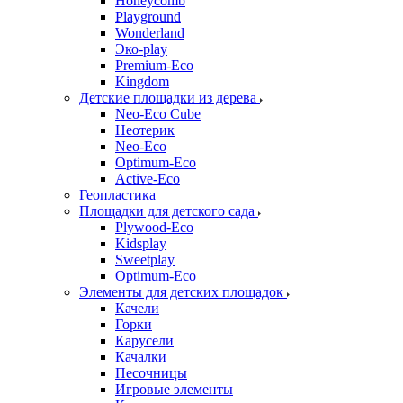
Honeycomb
Playground
Wonderland
Эко-play
Premium-Eco
Kingdom
Детские площадки из дерева
Neo-Eco Cube
Неотерик
Neo-Eco
Оptimum-Еco
Active-Eco
Геопластика
Площадки для детского сада
Plywood-Eco
Kidsplay
Sweetplay
Оptimum-Еco
Элементы для детских площадок
Качели
Горки
Карусели
Качалки
Песочницы
Игровые элементы