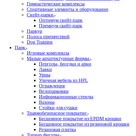
Гимнастические комплексы
Спортивные элементы и оборудование
Скейт-парки
Оптимум скейт-парк
Премиум скейт-парк
Паркур
Полоса препятствий
Dog Training
Парк
Игровые комплексы
Малые архитектурные формы
Перголы, беседки и арки
Лавки
Урны
Уличная мебель из HPL
Ограждения
Велопарковки
Информационные стенды
Вазоны
Стойки для сушки
Травмобезопасное покрытие
Бесшовное покрытие из EPDM крошки
Бесшовное покрытие из резиновой крошки
Резиновая плитка
Топиар фигуры