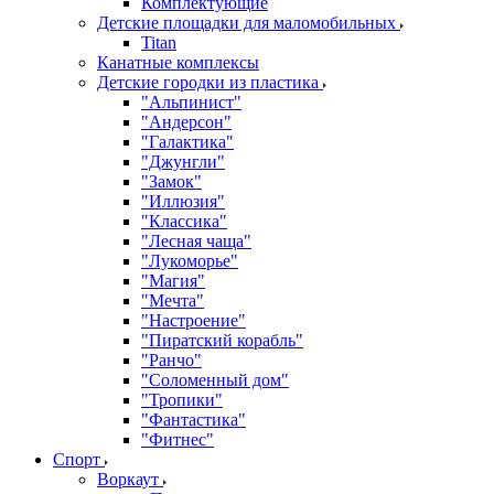
Комплектующие
Детские площадки для маломобильных
Titan
Канатные комплексы
Детские городки из пластика
"Альпинист"
"Андерсон"
"Галактика"
"Джунгли"
"Замок"
"Иллюзия"
"Классика"
"Лесная чаща"
"Лукоморье"
"Магия"
"Мечта"
"Настроение"
"Пиратский корабль"
"Ранчо"
"Соломенный дом"
"Тропики"
"Фантастика"
"Фитнес"
Спорт
Воркаут