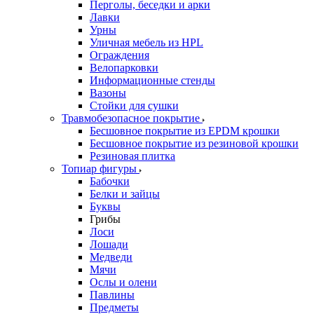
Перголы, беседки и арки
Лавки
Урны
Уличная мебель из HPL
Ограждения
Велопарковки
Информационные стенды
Вазоны
Стойки для сушки
Травмобезопасное покрытие
Бесшовное покрытие из EPDM крошки
Бесшовное покрытие из резиновой крошки
Резиновая плитка
Топиар фигуры
Бабочки
Белки и зайцы
Буквы
Грибы
Лоси
Лошади
Медведи
Мячи
Ослы и олени
Павлины
Предметы