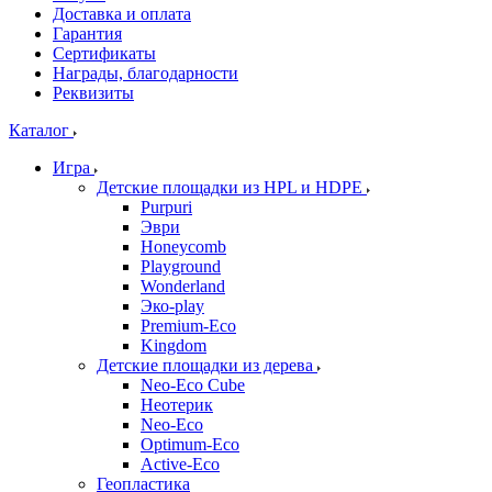
Доставка и оплата
Гарантия
Сертификаты
Награды, благодарности
Реквизиты
Каталог
Игра
Детские площадки из HPL и HDPE
Purpuri
Эври
Honeycomb
Playground
Wonderland
Эко-play
Premium-Eco
Kingdom
Детские площадки из дерева
Neo-Eco Cube
Неотерик
Neo-Eco
Оptimum-Еco
Active-Eco
Геопластика