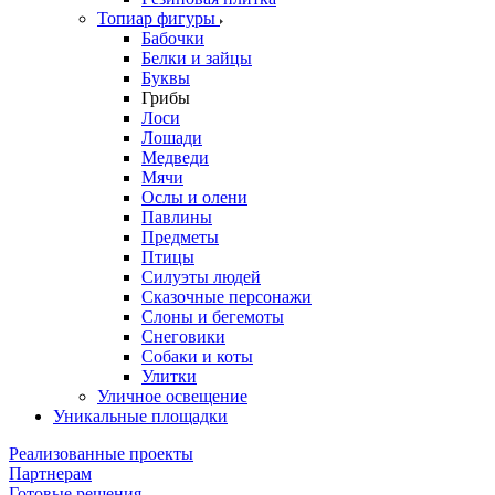
Топиар фигуры
Бабочки
Белки и зайцы
Буквы
Грибы
Лоси
Лошади
Медведи
Мячи
Ослы и олени
Павлины
Предметы
Птицы
Силуэты людей
Сказочные персонажи
Слоны и бегемоты
Снеговики
Собаки и коты
Улитки
Уличное освещение
Уникальные площадки
Реализованные проекты
Партнерам
Готовые решения