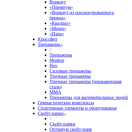
Воркаут
«Премиум»
«Воркаут из оцилиндрованного
бревна»
«Квадрат»
«Мини»
«Пара»
Кроссфит
Тренажеры
Тренажеры
Modern
Нео
Силовые тренажеры
Уличные тренажёры
Уличные тренажеры (нержавеющая
сталь)
ММА
Тренажеры для маломобильных людей
Гимнастические комплексы
Спортивные элементы и оборудование
Скейт-парки
Скейт-парки
Оптимум скейт-парк