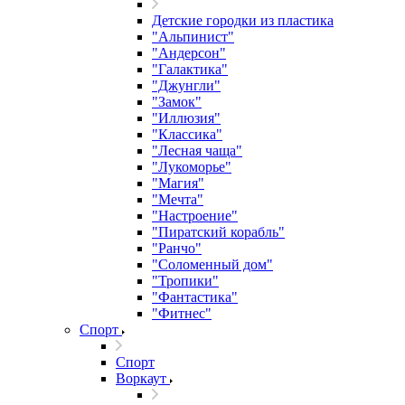
Детские городки из пластика
"Альпинист"
"Андерсон"
"Галактика"
"Джунгли"
"Замок"
"Иллюзия"
"Классика"
"Лесная чаща"
"Лукоморье"
"Магия"
"Мечта"
"Настроение"
"Пиратский корабль"
"Ранчо"
"Соломенный дом"
"Тропики"
"Фантастика"
"Фитнес"
Спорт
Спорт
Воркаут