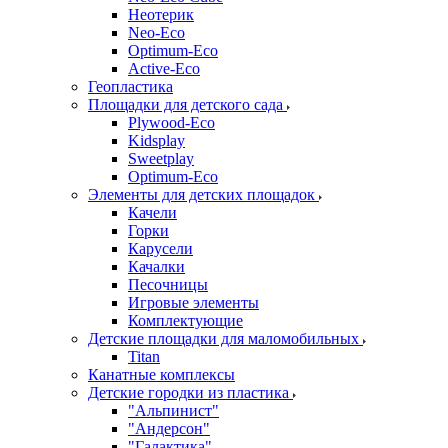
Неотерик
Neo-Eco
Оptimum-Еco
Active-Eco
Геопластика
Площадки для детского сада
Plywood-Eco
Kidsplay
Sweetplay
Оptimum-Еco
Элементы для детских площадок
Качели
Горки
Карусели
Качалки
Песочницы
Игровые элементы
Комплектующие
Детские площадки для маломобильных
Titan
Канатные комплексы
Детские городки из пластика
"Альпинист"
"Андерсон"
"Галактика"