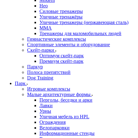
Modern
Нео
Силовые тренажеры
Уличные тренажёры
Уличные тренажеры (нержавеющая сталь)
ММА
Тренажеры для маломобильных людей
Гимнастические комплексы
Спортивные элементы и оборудование
Скейт-парки
Оптимум скейт-парк
Премиум скейт-парк
Паркур
Полоса препятствий
Dog Training
Парк
Игровые комплексы
Малые архитектурные формы
Перголы, беседки и арки
Лавки
Урны
Уличная мебель из HPL
Ограждения
Велопарковки
Информационные стенды