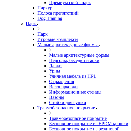
Премиум скейт-парк
Паркур
Полоса препятствий
Dog Training
Парк
Парк
Игровые комплексы
Малые архитектурные формы
Малые архитектурные формы
Перголы, беседки и арки
Лавки
Урны
Уличная мебель из HPL
Ограждения
Велопарковки
Информационные стенды
Вазоны
Стойки для сушки
Травмобезопасное покрытие
Травмобезопасное покрытие
Бесшовное покрытие из EPDM крошки
Бесшовное покрытие из резиновой