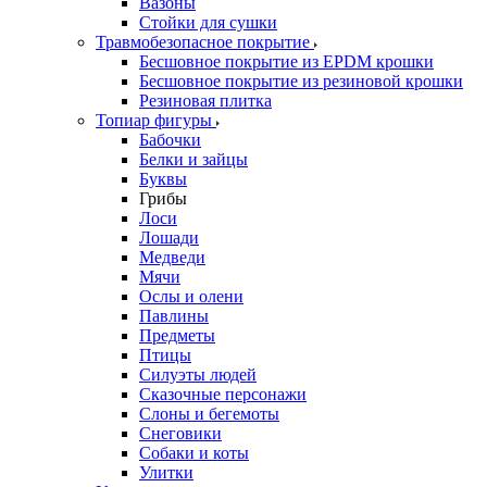
Вазоны
Стойки для сушки
Травмобезопасное покрытие
Бесшовное покрытие из EPDM крошки
Бесшовное покрытие из резиновой крошки
Резиновая плитка
Топиар фигуры
Бабочки
Белки и зайцы
Буквы
Грибы
Лоси
Лошади
Медведи
Мячи
Ослы и олени
Павлины
Предметы
Птицы
Силуэты людей
Сказочные персонажи
Слоны и бегемоты
Снеговики
Собаки и коты
Улитки