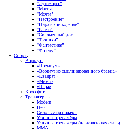
"Лукоморье"
"Магия"
"Мечта"
"Настроение"
"Пиратский корабль"
"Ранчо"
"Соломенный дом"
"Тропики"
"Фантастика"
"Фитнес"
Спорт
Воркаут
«Премиум»
«Воркаут из оцилиндрованного бревна»
«Квадрат»
«Мини»
«Пара»
Кроссфит
Тренажеры
Modern
Нео
Силовые тренажеры
Уличные тренажёры
Уличные тренажеры (нержавеющая сталь)
ММА