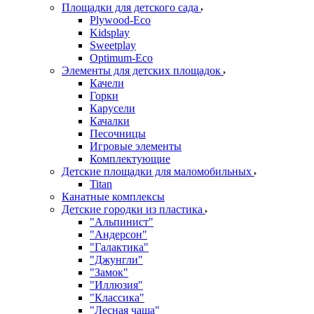
Площадки для детского сада
Plywood-Eco
Kidsplay
Sweetplay
Оptimum-Еco
Элементы для детских площадок
Качели
Горки
Карусели
Качалки
Песочницы
Игровые элементы
Комплектующие
Детские площадки для маломобильных
Titan
Канатные комплексы
Детские городки из пластика
"Альпинист"
"Андерсон"
"Галактика"
"Джунгли"
"Замок"
"Иллюзия"
"Классика"
"Лесная чаща"