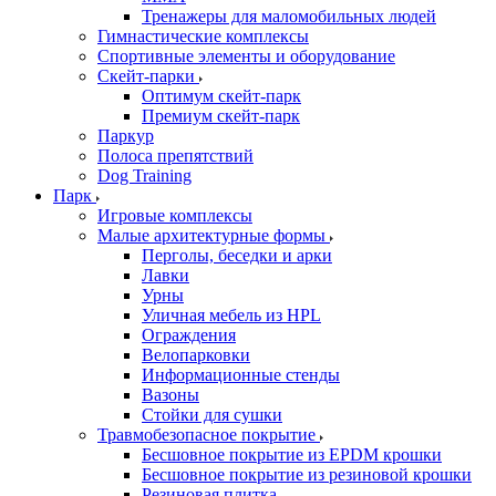
Тренажеры для маломобильных людей
Гимнастические комплексы
Спортивные элементы и оборудование
Скейт-парки
Оптимум скейт-парк
Премиум скейт-парк
Паркур
Полоса препятствий
Dog Training
Парк
Игровые комплексы
Малые архитектурные формы
Перголы, беседки и арки
Лавки
Урны
Уличная мебель из HPL
Ограждения
Велопарковки
Информационные стенды
Вазоны
Стойки для сушки
Травмобезопасное покрытие
Бесшовное покрытие из EPDM крошки
Бесшовное покрытие из резиновой крошки
Резиновая плитка