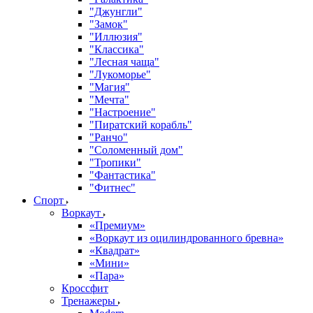
"Джунгли"
"Замок"
"Иллюзия"
"Классика"
"Лесная чаща"
"Лукоморье"
"Магия"
"Мечта"
"Настроение"
"Пиратский корабль"
"Ранчо"
"Соломенный дом"
"Тропики"
"Фантастика"
"Фитнес"
Спорт
Воркаут
«Премиум»
«Воркаут из оцилиндрованного бревна»
«Квадрат»
«Мини»
«Пара»
Кроссфит
Тренажеры