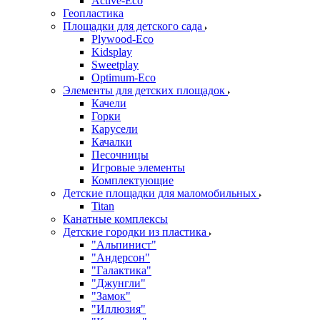
Active-Eco
Геопластика
Площадки для детского сада
Plywood-Eco
Kidsplay
Sweetplay
Оptimum-Еco
Элементы для детских площадок
Качели
Горки
Карусели
Качалки
Песочницы
Игровые элементы
Комплектующие
Детские площадки для маломобильных
Titan
Канатные комплексы
Детские городки из пластика
"Альпинист"
"Андерсон"
"Галактика"
"Джунгли"
"Замок"
"Иллюзия"