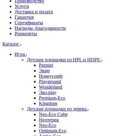
Производство
Услуги
Доставка и оплата
Гарантия
Сертификаты
Награды, благодарности
Реквизиты
Каталог
Игра
Детские площадки из HPL и HDPE
Purpuri
Эври
Honeycomb
Playground
Wonderland
Эко-play
Premium-Eco
Kingdom
Детские площадки из дерева
Neo-Eco Cube
Неотерик
Neo-Eco
Оptimum-Еco