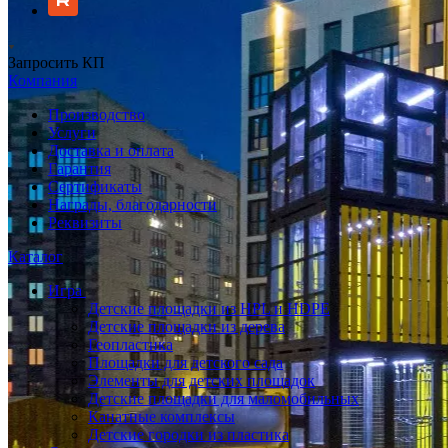
Запросить КП
Компания
Производство
Услуги
Доставка и оплата
Гарантия
Сертификаты
Награды, благодарности
Реквизиты
Каталог
Игра
Детские площадки из HPL и HDPE
Детские площадки из дерева
Геопластика
Площадки для детского сада
Элементы для детских площадок
Детские площадки для маломобильных
Канатные комплексы
Детские городки из пластика