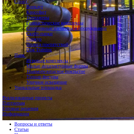
Спорт
Воркаут
Кроссфит
Тренажеры
Гимнастические комплексы
Спортивные элементы и оборудование
Скейт-парки
Паркур
Полоса препятствий
Dog Training
Парк
Игровые комплексы
Малые архитектурные формы
Травмобезопасное покрытие
Топиар фигуры
Уличное освещение
Уникальные площадки
Реализованные проекты
Партнерам
Готовые решения
Информация
Вопросы и ответы
Статьи