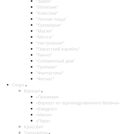
"Замок"
"Иллюзия"
"Классика"
"Лесная чаща"
"Лукоморье"
"Магия"
"Мечта"
"Настроение"
"Пиратский корабль"
"Ранчо"
"Соломенный дом"
"Тропики"
"Фантастика"
"Фитнес"
Спорт
Воркаут
«Премиум»
«Воркаут из оцилиндрованного бревна»
«Квадрат»
«Мини»
«Пара»
Кроссфит
Тренажеры