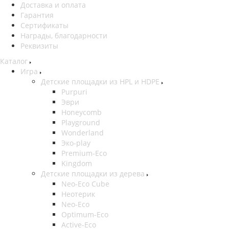
Доставка и оплата
Гарантия
Сертификаты
Награды, благодарности
Реквизиты
Каталог
Игра
Детские площадки из HPL и HDPE
Purpuri
Эври
Honeycomb
Playground
Wonderland
Эко-play
Premium-Eco
Kingdom
Детские площадки из дерева
Neo-Eco Cube
Неотерик
Neo-Eco
Оptimum-Еco
Active-Eco