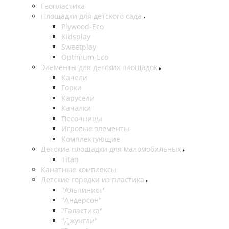
Геопластика
Площадки для детского сада
Plywood-Eco
Kidsplay
Sweetplay
Оptimum-Еco
Элементы для детских площадок
Качели
Горки
Карусели
Качалки
Песочницы
Игровые элементы
Комплектующие
Детские площадки для маломобильных
Titan
Канатные комплексы
Детские городки из пластика
"Альпинист"
"Андерсон"
"Галактика"
"Джунгли"