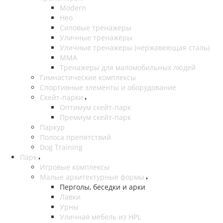
Modern
Нео
Силовые тренажеры
Уличные тренажёры
Уличные тренажеры (нержавеющая сталь)
ММА
Тренажеры для маломобильных людей
Гимнастические комплексы
Спортивные элементы и оборудование
Скейт-парки
Оптимум скейт-парк
Премиум скейт-парк
Паркур
Полоса препятствий
Dog Training
Парк
Игровые комплексы
Малые архитектурные формы
Перголы, беседки и арки
Лавки
Урны
Уличная мебель из HPL