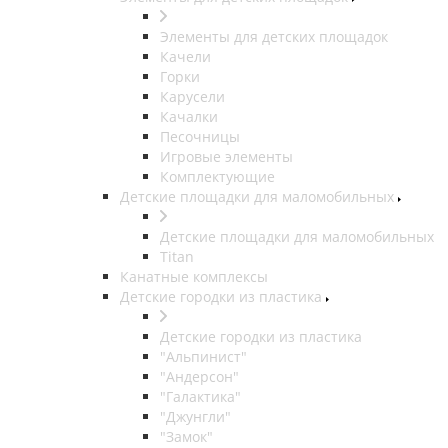
Элементы для детских площадок
Качели
Горки
Карусели
Качалки
Песочницы
Игровые элементы
Комплектующие
Детские площадки для маломобильных
Детские площадки для маломобильных
Titan
Канатные комплексы
Детские городки из пластика
Детские городки из пластика
"Альпинист"
"Андерсон"
"Галактика"
"Джунгли"
"Замок"