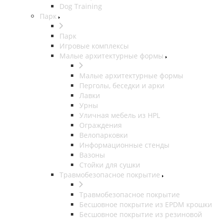
Dog Training
Парк
Парк
Игровые комплексы
Малые архитектурные формы
Малые архитектурные формы
Перголы, беседки и арки
Лавки
Урны
Уличная мебель из HPL
Ограждения
Велопарковки
Информационные стенды
Вазоны
Стойки для сушки
Травмобезопасное покрытие
Травмобезопасное покрытие
Бесшовное покрытие из EPDM крошки
Бесшовное покрытие из резиновой