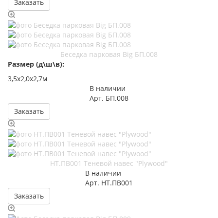
Заказать
Беседка парковая Big БП.008
Размер (д\ш\в):
3,5х2,0х2,7м
В наличии
Арт.
БП.008
Заказать
НТ.ПВ001 Теневой навес "Plywood"
В наличии
Арт.
НТ.ПВ001
Заказать