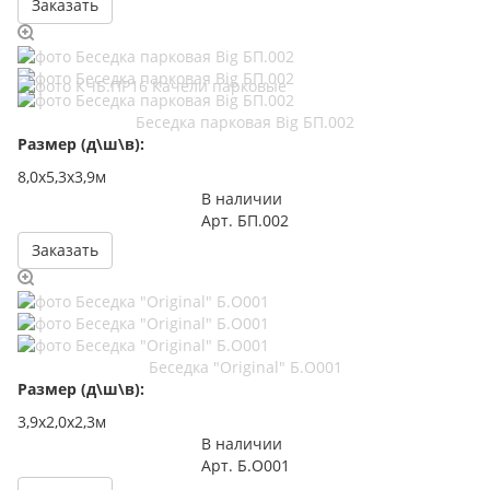
Заказать
Беседка парковая Big БП.002
Размер (д\ш\в):
8,0х5,3х3,9м
В наличии
Арт.
БП.002
Заказать
Беседка "Original" Б.О001
Размер (д\ш\в):
3,9х2,0х2,3м
В наличии
Арт.
Б.О001