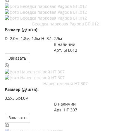
Беседка парковая Pagoda БП.012
Размер (д\ш\в):
D=2,0м; 1,8м; 1,6м H=3,1-2,9м
В наличии
Арт.
БП.012
Заказать
Навес теневой НТ 307
Размер (д\ш\в):
3,5х3,5х4,0м
В наличии
Арт.
НТ 307
Заказать