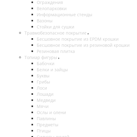
Ограждения
Велопарковки
Информационные стенды
Вазоны
Стойки для сушки
Травмобезопасное покрытие
Бесшовное покрытие из EPDM крошки
Бесшовное покрытие из резиновой крошки
Резиновая плитка
Топиар фигуры
Бабочки
Белки и зайцы
Буквы
Грибы
Лоси
Лошади
Медведи
Мячи
Ослы и олени
Павлины
Предметы
Птицы
Силуэты людей