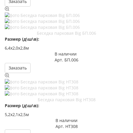
Заказать
Беседка парковая Big БП.006
Размер (д\ш\в):
6,4х2,0х2,8м
В наличии
Арт.
БП.006
Заказать
Беседка парковая Big НТ308
Размер (д\ш\в):
5,2х2,1х2,5м
В наличии
Арт.
НТ308