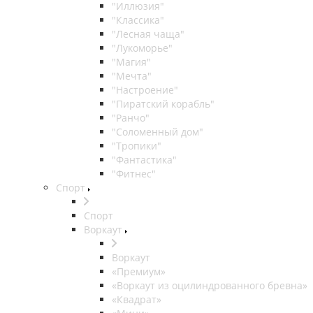
"Иллюзия"
"Классика"
"Лесная чаща"
"Лукоморье"
"Магия"
"Мечта"
"Настроение"
"Пиратский корабль"
"Ранчо"
"Соломенный дом"
"Тропики"
"Фантастика"
"Фитнес"
Спорт
Спорт
Воркаут
Воркаут
«Премиум»
«Воркаут из оцилиндрованного бревна»
«Квадрат»