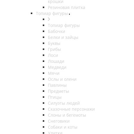
крошки
Резиновая плитка
Топиар фигуры
Топиар фигуры
Бабочки
Белки и зайцы
Буквы
Грибы
Лоси
Лошади
Медведи
Мячи
Ослы и олени
Павлины
Предметы
Птицы
Силуэты людей
Сказочные персонажи
Слоны и бегемоты
Снеговики
Собаки и коты
Улитки