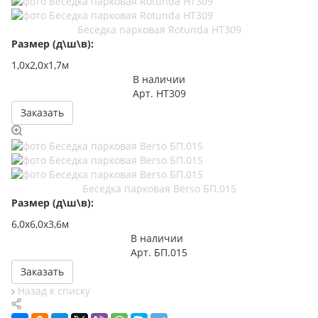
Беседка парковая Rotunda НТ309
Размер (д\ш\в):
1,0х2,0х1,7м
В наличии
Арт.
НТ309
Заказать
Беседка парковая Berso БП.015
Размер (д\ш\в):
6,0х6,0х3,6м
В наличии
Арт.
БП.015
Заказать
Назад к списку