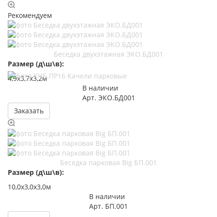
Рекомендуем
Беседка двухэтажная ЭКО.БД001
Размер (д\ш\в):
4,9х3,7х3,2м
В наличии
Арт.
ЭКО.БД001
Заказать
Беседка парковая Big БП.001
Размер (д\ш\в):
10,0х3,0х3,0м
В наличии
Арт.
БП.001