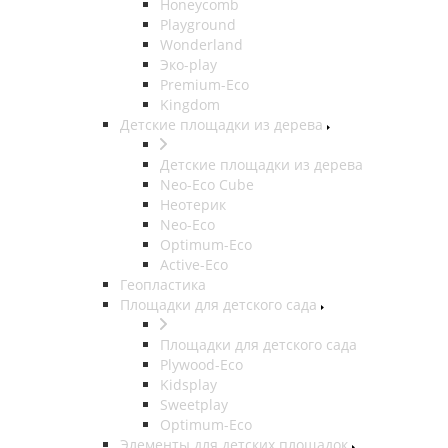
Honeycomb
Playground
Wonderland
Эко-play
Premium-Eco
Kingdom
Детские площадки из дерева
Детские площадки из дерева
Neo-Eco Cube
Неотерик
Neo-Eco
Оptimum-Еco
Active-Eco
Геопластика
Площадки для детского сада
Площадки для детского сада
Plywood-Eco
Kidsplay
Sweetplay
Оptimum-Еco
Элементы для детских площадок