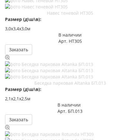
Навес теневой НТ305
Размер (д\ш\в):
3,0х3,4х3,0м
В наличии
Арт.
НТ305
Заказать
Беседка парковая Altanka БП.013
Размер (д\ш\в):
2,1х2,1х2,5м
В наличии
Арт.
БП.013
Заказать