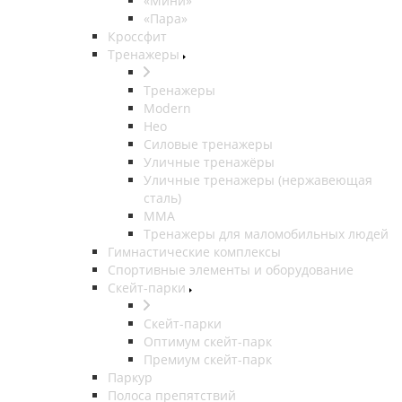
«Мини»
«Пара»
Кроссфит
Тренажеры
Тренажеры
Modern
Нео
Силовые тренажеры
Уличные тренажёры
Уличные тренажеры (нержавеющая
сталь)
ММА
Тренажеры для маломобильных людей
Гимнастические комплексы
Спортивные элементы и оборудование
Скейт-парки
Скейт-парки
Оптимум скейт-парк
Премиум скейт-парк
Паркур
Полоса препятствий