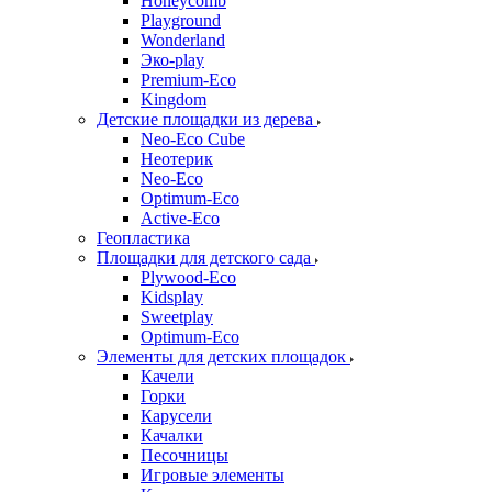
Honeycomb
Playground
Wonderland
Эко-play
Premium-Eco
Kingdom
Детские площадки из дерева
Neo-Eco Cube
Неотерик
Neo-Eco
Оptimum-Еco
Active-Eco
Геопластика
Площадки для детского сада
Plywood-Eco
Kidsplay
Sweetplay
Оptimum-Еco
Элементы для детских площадок
Качели
Горки
Карусели
Качалки
Песочницы
Игровые элементы