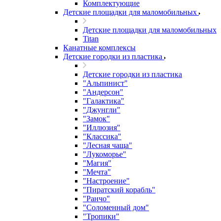
Комплектующие
Детские площадки для маломобильных
Детские площадки для маломобильных
Titan
Канатные комплексы
Детские городки из пластика
Детские городки из пластика
"Альпинист"
"Андерсон"
"Галактика"
"Джунгли"
"Замок"
"Иллюзия"
"Классика"
"Лесная чаща"
"Лукоморье"
"Магия"
"Мечта"
"Настроение"
"Пиратский корабль"
"Ранчо"
"Соломенный дом"
"Тропики"