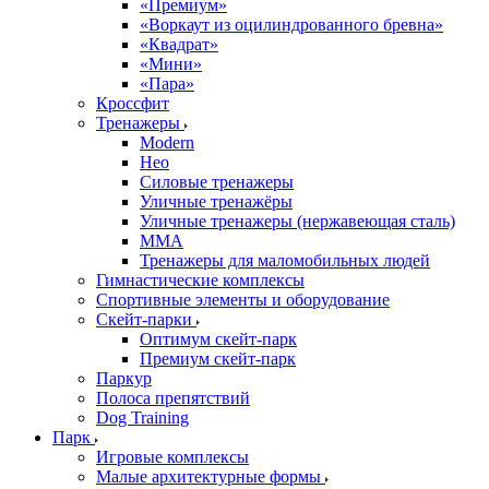
«Премиум»
«Воркаут из оцилиндрованного бревна»
«Квадрат»
«Мини»
«Пара»
Кроссфит
Тренажеры
Modern
Нео
Силовые тренажеры
Уличные тренажёры
Уличные тренажеры (нержавеющая сталь)
ММА
Тренажеры для маломобильных людей
Гимнастические комплексы
Спортивные элементы и оборудование
Скейт-парки
Оптимум скейт-парк
Премиум скейт-парк
Паркур
Полоса препятствий
Dog Training
Парк
Игровые комплексы
Малые архитектурные формы