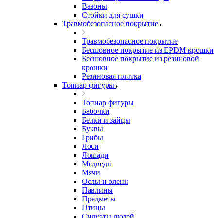
Вазоны
Стойки для сушки
Травмобезопасное покрытие
Травмобезопасное покрытие
Бесшовное покрытие из EPDM крошки
Бесшовное покрытие из резиновой
крошки
Резиновая плитка
Топиар фигуры
Топиар фигуры
Бабочки
Белки и зайцы
Буквы
Грибы
Лоси
Лошади
Медведи
Мячи
Ослы и олени
Павлины
Предметы
Птицы
Силуэты людей