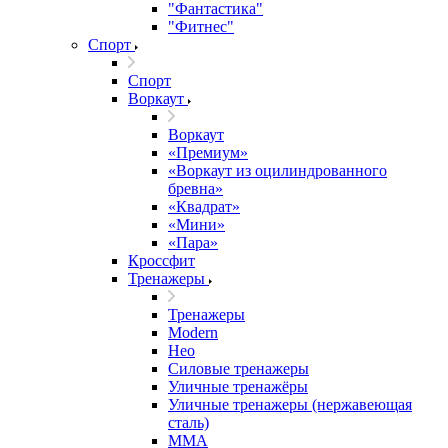
"Фантастика"
"Фитнес"
Спорт
Спорт
Воркаут
Воркаут
«Премиум»
«Воркаут из оцилиндрованного
бревна»
«Квадрат»
«Мини»
«Пара»
Кроссфит
Тренажеры
Тренажеры
Modern
Нео
Силовые тренажеры
Уличные тренажёры
Уличные тренажеры (нержавеющая
сталь)
ММА