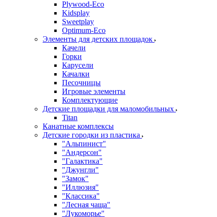
Plywood-Eco
Kidsplay
Sweetplay
Оptimum-Еco
Элементы для детских площадок
Качели
Горки
Карусели
Качалки
Песочницы
Игровые элементы
Комплектующие
Детские площадки для маломобильных
Titan
Канатные комплексы
Детские городки из пластика
"Альпинист"
"Андерсон"
"Галактика"
"Джунгли"
"Замок"
"Иллюзия"
"Классика"
"Лесная чаща"
"Лукоморье"