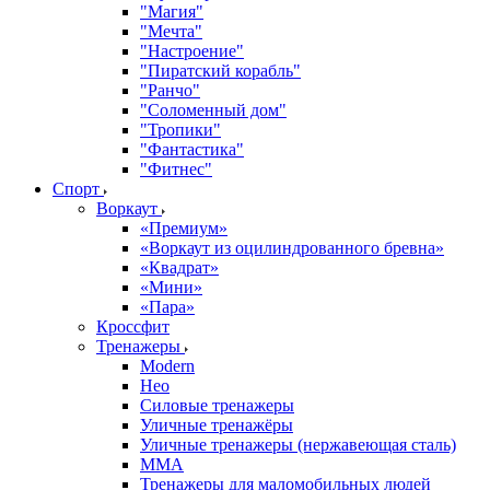
"Магия"
"Мечта"
"Настроение"
"Пиратский корабль"
"Ранчо"
"Соломенный дом"
"Тропики"
"Фантастика"
"Фитнес"
Спорт
Воркаут
«Премиум»
«Воркаут из оцилиндрованного бревна»
«Квадрат»
«Мини»
«Пара»
Кроссфит
Тренажеры
Modern
Нео
Силовые тренажеры
Уличные тренажёры
Уличные тренажеры (нержавеющая сталь)
ММА
Тренажеры для маломобильных людей