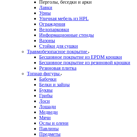
Перголы, беседки и арки
Лавки
Урны
Уличная мебель из HPL
Ограждения
Велопарковки
Информационные стенды
Вазоны
Стойки для сушки
Травмобезопасное покрытие
Бесшовное покрытие из EPDM крошки
Бесшовное покрытие из резиновой крошки
Резиновая плитка
Топиар фигуры
Бабочки
Белки и зайцы
Буквы
Грибы
Лоси
Лошади
Медведи
Мячи
Ослы и олени
Павлины
Предметы