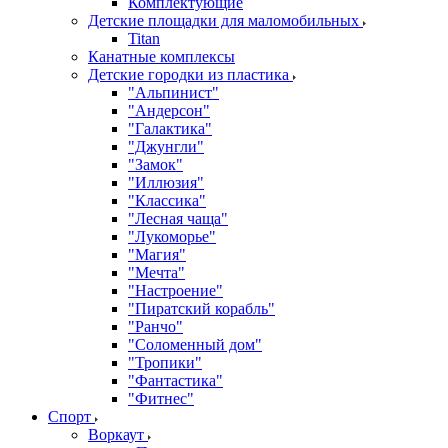
Комплектующие
Детские площадки для маломобильных
Titan
Канатные комплексы
Детские городки из пластика
"Альпинист"
"Андерсон"
"Галактика"
"Джунгли"
"Замок"
"Иллюзия"
"Классика"
"Лесная чаща"
"Лукоморье"
"Магия"
"Мечта"
"Настроение"
"Пиратский корабль"
"Ранчо"
"Соломенный дом"
"Тропики"
"Фантастика"
"Фитнес"
Спорт
Воркаут