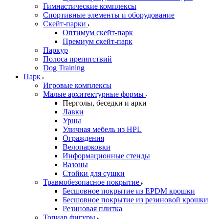
Гимнастические комплексы
Спортивные элементы и оборудование
Скейт-парки
Оптимум скейт-парк
Премиум скейт-парк
Паркур
Полоса препятствий
Dog Training
Парк
Игровые комплексы
Малые архитектурные формы
Перголы, беседки и арки
Лавки
Урны
Уличная мебель из HPL
Ограждения
Велопарковки
Информационные стенды
Вазоны
Стойки для сушки
Травмобезопасное покрытие
Бесшовное покрытие из EPDM крошки
Бесшовное покрытие из резиновой крошки
Резиновая плитка
Топиар фигуры