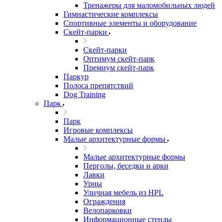
Тренажеры для маломобильных людей
Гимнастические комплексы
Спортивные элементы и оборудование
Скейт-парки
Скейт-парки
Оптимум скейт-парк
Премиум скейт-парк
Паркур
Полоса препятствий
Dog Training
Парк
Парк
Игровые комплексы
Малые архитектурные формы
Малые архитектурные формы
Перголы, беседки и арки
Лавки
Урны
Уличная мебель из HPL
Ограждения
Велопарковки
Информационные стенды