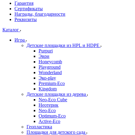
Гарантия
Сертификаты
Награды, благодарности
Реквизиты
Каталог
Игра
Детские площадки из HPL и HDPE
Purpuri
Эври
Honeycomb
Playground
Wonderland
Эко-play
Premium-Eco
Kingdom
Детские площадки из дерева
Neo-Eco Cube
Неотерик
Neo-Eco
Оptimum-Еco
Active-Eco
Геопластика
Площадки для детского сада