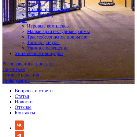
Паркур
Полоса препятствий
Dog Training
Парк
Игровые комплексы
Малые архитектурные формы
Травмобезопасное покрытие
Топиар фигуры
Уличное освещение
Уникальные площадки
Реализованные проекты
Партнерам
Готовые решения
Информация
Вопросы и ответы
Статьи
Новости
Отзывы
Контакты