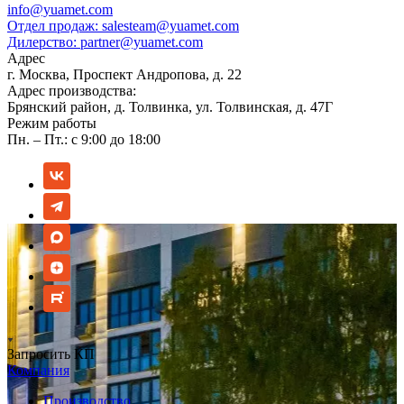
info@yuamet.com
Отдел продаж:
salesteam@yuamet.com
Дилерство:
partner@yuamet.com
Адрес
г. Москва, Проспект Андропова, д. 22
Адрес производства:
Брянский район, д. Толвинка, ул. Толвинская, д. 47Г
Режим работы
Пн. – Пт.: с 9:00 до 18:00
Запросить КП
Компания
Производство