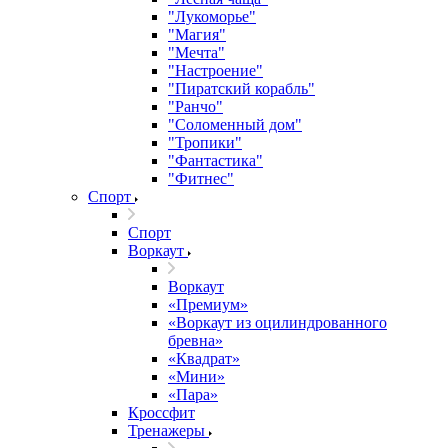
"Лукоморье"
"Магия"
"Мечта"
"Настроение"
"Пиратский корабль"
"Ранчо"
"Соломенный дом"
"Тропики"
"Фантастика"
"Фитнес"
Спорт
Спорт
Воркаут
Воркаут
«Премиум»
«Воркаут из оцилиндрованного
бревна»
«Квадрат»
«Мини»
«Пара»
Кроссфит
Тренажеры