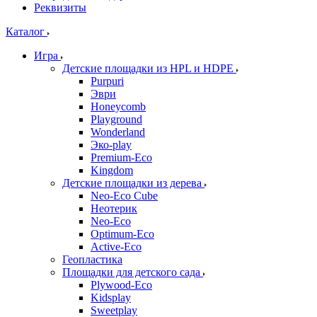
Реквизиты
Каталог
Игра
Детские площадки из HPL и HDPE
Purpuri
Эври
Honeycomb
Playground
Wonderland
Эко-play
Premium-Eco
Kingdom
Детские площадки из дерева
Neo-Eco Cube
Неотерик
Neo-Eco
Оptimum-Еco
Active-Eco
Геопластика
Площадки для детского сада
Plywood-Eco
Kidsplay
Sweetplay