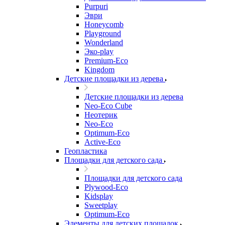
Purpuri
Эври
Honeycomb
Playground
Wonderland
Эко-play
Premium-Eco
Kingdom
Детские площадки из дерева
Детские площадки из дерева
Neo-Eco Cube
Неотерик
Neo-Eco
Оptimum-Еco
Active-Eco
Геопластика
Площадки для детского сада
Площадки для детского сада
Plywood-Eco
Kidsplay
Sweetplay
Оptimum-Еco
Элементы для детских площадок