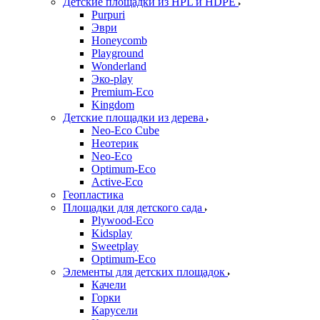
Детские площадки из HPL и HDPE
Purpuri
Эври
Honeycomb
Playground
Wonderland
Эко-play
Premium-Eco
Kingdom
Детские площадки из дерева
Neo-Eco Cube
Неотерик
Neo-Eco
Оptimum-Еco
Active-Eco
Геопластика
Площадки для детского сада
Plywood-Eco
Kidsplay
Sweetplay
Оptimum-Еco
Элементы для детских площадок
Качели
Горки
Карусели