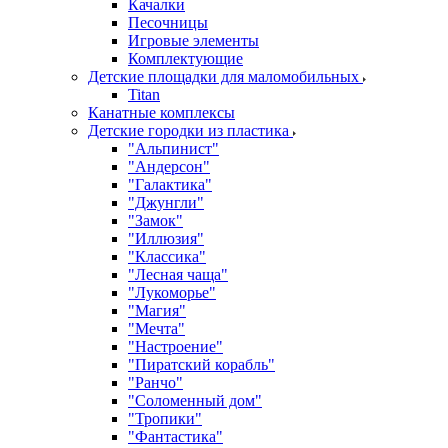
Качалки
Песочницы
Игровые элементы
Комплектующие
Детские площадки для маломобильных
Titan
Канатные комплексы
Детские городки из пластика
"Альпинист"
"Андерсон"
"Галактика"
"Джунгли"
"Замок"
"Иллюзия"
"Классика"
"Лесная чаща"
"Лукоморье"
"Магия"
"Мечта"
"Настроение"
"Пиратский корабль"
"Ранчо"
"Соломенный дом"
"Тропики"
"Фантастика"