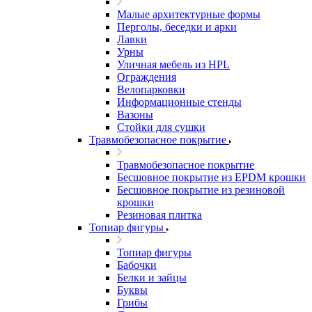
Малые архитектурные формы
Перголы, беседки и арки
Лавки
Урны
Уличная мебель из HPL
Ограждения
Велопарковки
Информационные стенды
Вазоны
Стойки для сушки
Травмобезопасное покрытие
Травмобезопасное покрытие
Бесшовное покрытие из EPDM крошки
Бесшовное покрытие из резиновой
крошки
Резиновая плитка
Топиар фигуры
Топиар фигуры
Бабочки
Белки и зайцы
Буквы
Грибы