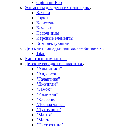
Оptimum-Еco
Элементы для детских площадок
Качели
Горки
Карусели
Качалки
Песочницы
Игровые элементы
Комплектующие
Детские площадки для маломобильных
Titan
Канатные комплексы
Детские городки из пластика
"Альпинист"
"Андерсон"
"Галактика"
"Джунгли"
"Замок"
"Иллюзия"
"Классика"
"Лесная чаща"
"Лукоморье"
"Магия"
"Мечта"
"Настроение"