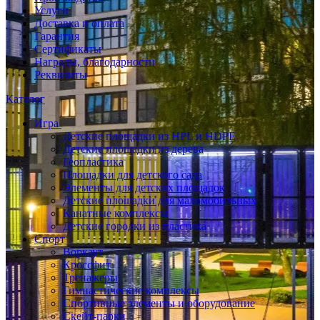
Услуги
Доставка и оплата
Гарантия
Сертификаты
Награды, благодарности
Реквизиты
Каталог
Игра
Детские площадки из HPL и HDPE
Детские площадки из дерева
Геопластика
Площадки для детского сада
Элементы для детских площадок
Детские площадки для маломобильных
Канатные комплексы
Детские городки из пластика
Спорт
Воркаут
Кроссфит
Тренажеры
Гимнастические комплексы
Спортивные элементы и оборудование
Скейт-парки