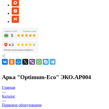
Арка "Оptimum-Еco" ЭКО.АР004
Главная
—
Каталог
—
Парковое оборудование