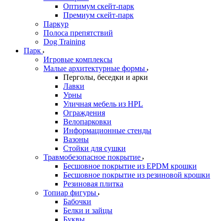
Оптимум скейт-парк
Премиум скейт-парк
Паркур
Полоса препятствий
Dog Training
Парк
Игровые комплексы
Малые архитектурные формы
Перголы, беседки и арки
Лавки
Урны
Уличная мебель из HPL
Ограждения
Велопарковки
Информационные стенды
Вазоны
Стойки для сушки
Травмобезопасное покрытие
Бесшовное покрытие из EPDM крошки
Бесшовное покрытие из резиновой крошки
Резиновая плитка
Топиар фигуры
Бабочки
Белки и зайцы
Буквы