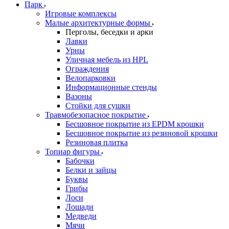
Парк
Игровые комплексы
Малые архитектурные формы
Перголы, беседки и арки
Лавки
Урны
Уличная мебель из HPL
Ограждения
Велопарковки
Информационные стенды
Вазоны
Стойки для сушки
Травмобезопасное покрытие
Бесшовное покрытие из EPDM крошки
Бесшовное покрытие из резиновой крошки
Резиновая плитка
Топиар фигуры
Бабочки
Белки и зайцы
Буквы
Грибы
Лоси
Лошади
Медведи
Мячи