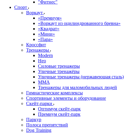
"Фитнес"
Спорт
Воркаут
«Премиум»
«Воркаут из оцилиндрованного бревна»
«Квадрат»
«Мини»
«Пара»
Кроссфит
Тренажеры
Modern
Нео
Силовые тренажеры
Уличные тренажёры
Уличные тренажеры (нержавеющая сталь)
ММА
Тренажеры для маломобильных людей
Гимнастические комплексы
Спортивные элементы и оборудование
Скейт-парки
Оптимум скейт-парк
Премиум скейт-парк
Паркур
Полоса препятствий
Dog Training