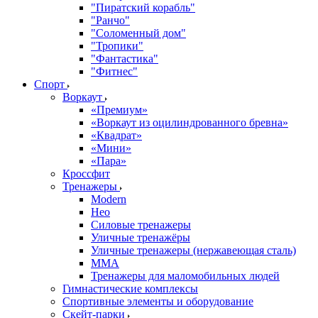
"Пиратский корабль"
"Ранчо"
"Соломенный дом"
"Тропики"
"Фантастика"
"Фитнес"
Спорт
Воркаут
«Премиум»
«Воркаут из оцилиндрованного бревна»
«Квадрат»
«Мини»
«Пара»
Кроссфит
Тренажеры
Modern
Нео
Силовые тренажеры
Уличные тренажёры
Уличные тренажеры (нержавеющая сталь)
ММА
Тренажеры для маломобильных людей
Гимнастические комплексы
Спортивные элементы и оборудование
Скейт-парки