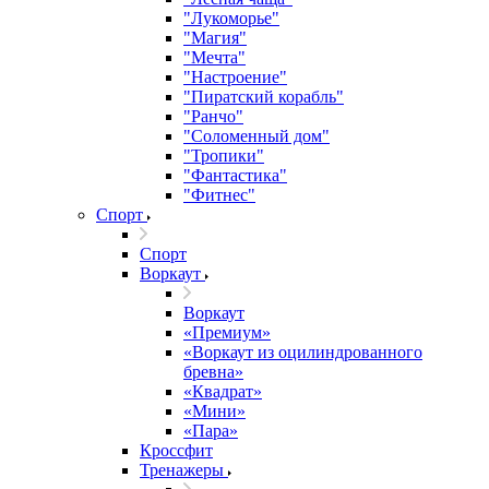
"Лукоморье"
"Магия"
"Мечта"
"Настроение"
"Пиратский корабль"
"Ранчо"
"Соломенный дом"
"Тропики"
"Фантастика"
"Фитнес"
Спорт
Спорт
Воркаут
Воркаут
«Премиум»
«Воркаут из оцилиндрованного
бревна»
«Квадрат»
«Мини»
«Пара»
Кроссфит
Тренажеры