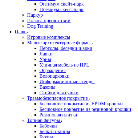
Оптимум скейт-парк
Премиум скейт-парк
Паркур
Полоса препятствий
Dog Training
Парк
Игровые комплексы
Малые архитектурные формы
Перголы, беседки и арки
Лавки
Урны
Уличная мебель из HPL
Ограждения
Велопарковки
Информационные стенды
Вазоны
Стойки для сушки
Травмобезопасное покрытие
Бесшовное покрытие из EPDM крошки
Бесшовное покрытие из резиновой крошки
Резиновая плитка
Топиар фигуры
Бабочки
Белки и зайцы
Буквы