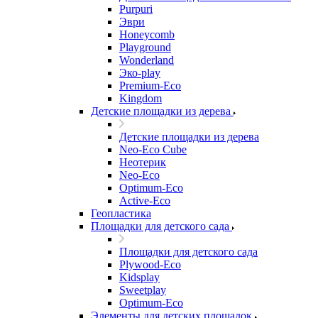
Purpuri
Эври
Honeycomb
Playground
Wonderland
Эко-play
Premium-Eco
Kingdom
Детские площадки из дерева
Детские площадки из дерева
Neo-Eco Cube
Неотерик
Neo-Eco
Оptimum-Еco
Active-Eco
Геопластика
Площадки для детского сада
Площадки для детского сада
Plywood-Eco
Kidsplay
Sweetplay
Оptimum-Еco
Элементы для детских площадок