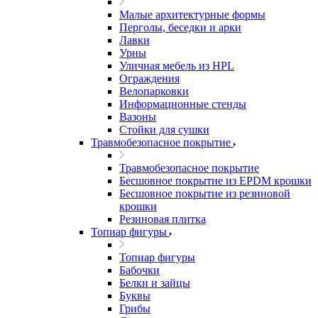
Малые архитектурные формы
Перголы, беседки и арки
Лавки
Урны
Уличная мебель из HPL
Ограждения
Велопарковки
Информационные стенды
Вазоны
Стойки для сушки
Травмобезопасное покрытие
Травмобезопасное покрытие
Бесшовное покрытие из EPDM крошки
Бесшовное покрытие из резиновой
крошки
Резиновая плитка
Топиар фигуры
Топиар фигуры
Бабочки
Белки и зайцы
Буквы
Грибы