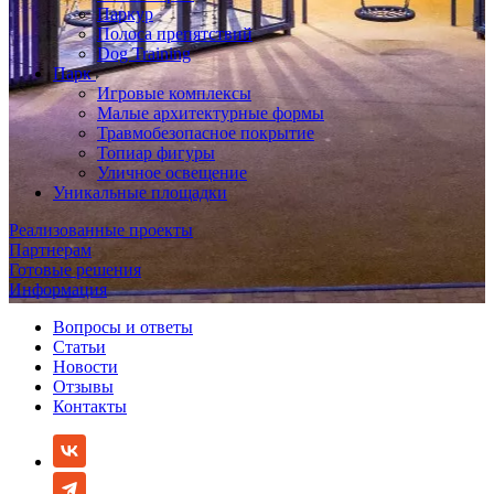
Паркур
Полоса препятствий
Dog Training
Парк
Игровые комплексы
Малые архитектурные формы
Травмобезопасное покрытие
Топиар фигуры
Уличное освещение
Уникальные площадки
Реализованные проекты
Партнерам
Готовые решения
Информация
Вопросы и ответы
Статьи
Новости
Отзывы
Контакты