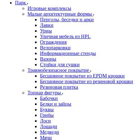
Парк
Игровые комплексы
Малые архитектурные формы
Перголы, беседки и арки
Лавки
Урны
Уличная мебель из HPL
Ограждения
Велопарковки
Информационные стенды
Вазоны
Стойки для сушки
Травмобезопасное покрытие
Бесшовное покрытие из EPDM крошки
Бесшовное покрытие из резиновой крошки
Резиновая плитка
Топиар фигуры
Бабочки
Белки и зайцы
Буквы
Грибы
Лоси
Лошади
Медведи
Мячи