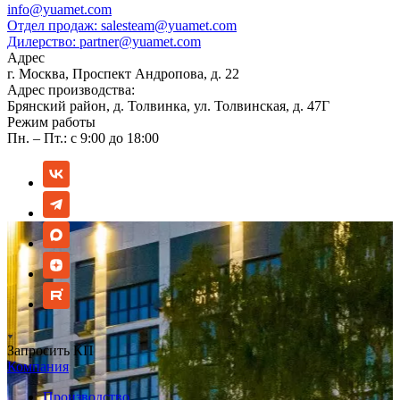
info@yuamet.com
Отдел продаж:
salesteam@yuamet.com
Дилерство:
partner@yuamet.com
Адрес
г. Москва, Проспект Андропова, д. 22
Адрес производства:
Брянский район, д. Толвинка, ул. Толвинская, д. 47Г
Режим работы
Пн. – Пт.: с 9:00 до 18:00
Запросить КП
Компания
Производство