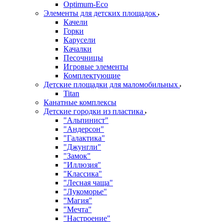
Оptimum-Еco
Элементы для детских площадок
Качели
Горки
Карусели
Качалки
Песочницы
Игровые элементы
Комплектующие
Детские площадки для маломобильных
Titan
Канатные комплексы
Детские городки из пластика
"Альпинист"
"Андерсон"
"Галактика"
"Джунгли"
"Замок"
"Иллюзия"
"Классика"
"Лесная чаща"
"Лукоморье"
"Магия"
"Мечта"
"Настроение"