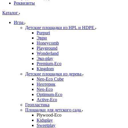
Реквизиты
Каталог
Игра
Детские площадки из HPL и HDPE
Purpuri
Эври
Honeycomb
Playground
Wonderland
Эко-play
Premium-Eco
Kingdom
Детские площадки из дерева
Neo-Eco Cube
Неотерик
Neo-Eco
Оptimum-Еco
Active-Eco
Геопластика
Площадки для детского сада
Plywood-Eco
Kidsplay
Sweetplay