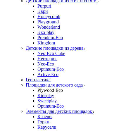
Детские площадки из HPL и HDPE
Purpuri
Эври
Honeycomb
Playground
Wonderland
Эко-play
Premium-Eco
Kingdom
Детские площадки из дерева
Neo-Eco Cube
Неотерик
Neo-Eco
Оptimum-Еco
Active-Eco
Геопластика
Площадки для детского сада
Plywood-Eco
Kidsplay
Sweetplay
Оptimum-Еco
Элементы для детских площадок
Качели
Горки
Карусели