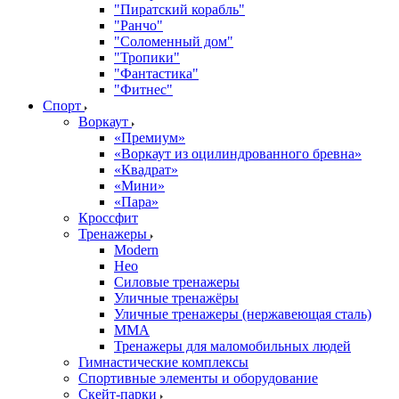
"Пиратский корабль"
"Ранчо"
"Соломенный дом"
"Тропики"
"Фантастика"
"Фитнес"
Спорт
Воркаут
«Премиум»
«Воркаут из оцилиндрованного бревна»
«Квадрат»
«Мини»
«Пара»
Кроссфит
Тренажеры
Modern
Нео
Силовые тренажеры
Уличные тренажёры
Уличные тренажеры (нержавеющая сталь)
ММА
Тренажеры для маломобильных людей
Гимнастические комплексы
Спортивные элементы и оборудование
Скейт-парки