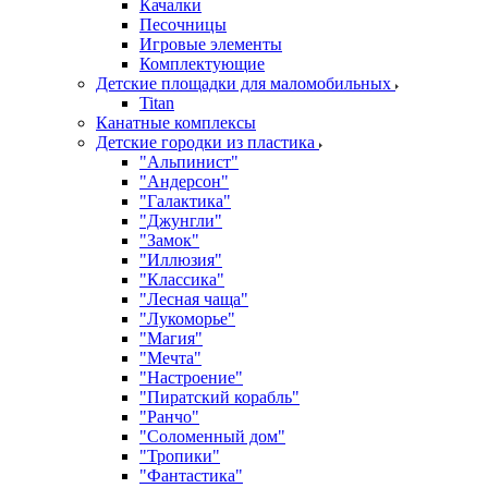
Качалки
Песочницы
Игровые элементы
Комплектующие
Детские площадки для маломобильных
Titan
Канатные комплексы
Детские городки из пластика
"Альпинист"
"Андерсон"
"Галактика"
"Джунгли"
"Замок"
"Иллюзия"
"Классика"
"Лесная чаща"
"Лукоморье"
"Магия"
"Мечта"
"Настроение"
"Пиратский корабль"
"Ранчо"
"Соломенный дом"
"Тропики"
"Фантастика"