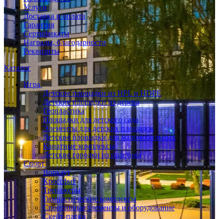
Услуги
Доставка и оплата
Гарантия
Сертификаты
Награды, благодарности
Реквизиты
Каталог
Игра
Детские площадки из HPL и HDPE
Детские площадки из дерева
Геопластика
Площадки для детского сада
Элементы для детских площадок
Детские площадки для маломобильных
Канатные комплексы
Детские городки из пластика
Спорт
Воркаут
Кроссфит
Тренажеры
Гимнастические комплексы
Спортивные элементы и оборудование
Скейт-парки