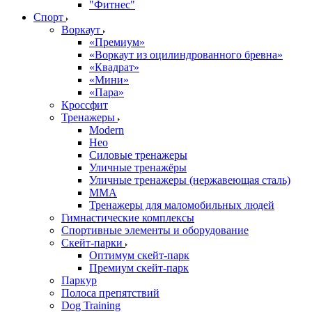
"Фитнес"
Спорт
Воркаут
«Премиум»
«Воркаут из оцилиндрованного бревна»
«Квадрат»
«Мини»
«Пара»
Кроссфит
Тренажеры
Modern
Нео
Силовые тренажеры
Уличные тренажёры
Уличные тренажеры (нержавеющая сталь)
ММА
Тренажеры для маломобильных людей
Гимнастические комплексы
Спортивные элементы и оборудование
Скейт-парки
Оптимум скейт-парк
Премиум скейт-парк
Паркур
Полоса препятствий
Dog Training