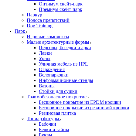
Оптимум скейт-парк
Премиум скейт-парк
Паркур
Полоса препятствий
Dog Training
Парк
Игровые комплексы
Малые архитектурные формы
Перголы, беседки и арки
Лавки
Урны
Уличная мебель из HPL
Ограждения
Велопарковки
Информационные стенды
Вазоны
Стойки для сушки
Травмобезопасное покрытие
Бесшовное покрытие из EPDM крошки
Бесшовное покрытие из резиновой крошки
Резиновая плитка
Топиар фигуры
Бабочки
Белки и зайцы
Буквы