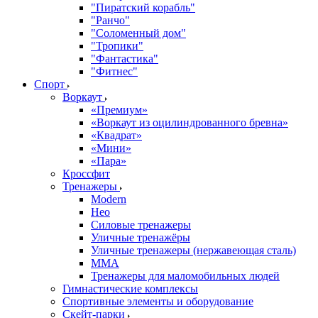
"Пиратский корабль"
"Ранчо"
"Соломенный дом"
"Тропики"
"Фантастика"
"Фитнес"
Спорт
Воркаут
«Премиум»
«Воркаут из оцилиндрованного бревна»
«Квадрат»
«Мини»
«Пара»
Кроссфит
Тренажеры
Modern
Нео
Силовые тренажеры
Уличные тренажёры
Уличные тренажеры (нержавеющая сталь)
ММА
Тренажеры для маломобильных людей
Гимнастические комплексы
Спортивные элементы и оборудование
Скейт-парки