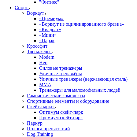
"Фитнес"
Спорт
Воркаут
«Премиум»
«Воркаут из оцилиндрованного бревна»
«Квадрат»
«Мини»
«Пара»
Кроссфит
Тренажеры
Modern
Нео
Силовые тренажеры
Уличные тренажёры
Уличные тренажеры (нержавеющая сталь)
ММА
Тренажеры для маломобильных людей
Гимнастические комплексы
Спортивные элементы и оборудование
Скейт-парки
Оптимум скейт-парк
Премиум скейт-парк
Паркур
Полоса препятствий
Dog Training