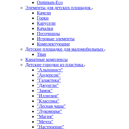
Оptimum-Еco
Элементы для детских площадок
Качели
Горки
Карусели
Качалки
Песочницы
Игровые элементы
Комплектующие
Детские площадки для маломобильных
Titan
Канатные комплексы
Детские городки из пластика
"Альпинист"
"Андерсон"
"Галактика"
"Джунгли"
"Замок"
"Иллюзия"
"Классика"
"Лесная чаща"
"Лукоморье"
"Магия"
"Мечта"
"Настроение"