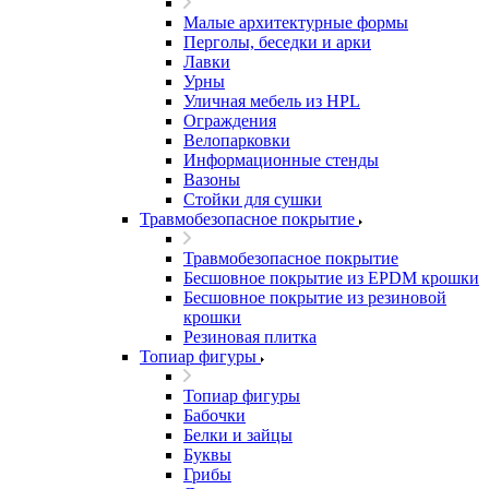
Малые архитектурные формы
Перголы, беседки и арки
Лавки
Урны
Уличная мебель из HPL
Ограждения
Велопарковки
Информационные стенды
Вазоны
Стойки для сушки
Травмобезопасное покрытие
Травмобезопасное покрытие
Бесшовное покрытие из EPDM крошки
Бесшовное покрытие из резиновой
крошки
Резиновая плитка
Топиар фигуры
Топиар фигуры
Бабочки
Белки и зайцы
Буквы
Грибы