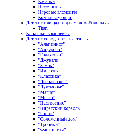
Качалки
Песочницы
Игровые элементы
Комплектующие
Детские площадки для маломобильных
Titan
Канатные комплексы
Детские городки из пластика
"Альпинист"
"Андерсон"
"Галактика"
"Джунгли"
"Замок"
"Иллюзия"
"Классика"
"Лесная чаща"
"Лукоморье"
"Магия"
"Мечта"
"Настроение"
"Пиратский корабль"
"Ранчо"
"Соломенный дом"
"Тропики"
"Фантастика"