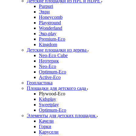
Детские площадки из HPL и HDPE
Purpuri
Эври
Honeycomb
Playground
Wonderland
Эко-play
Premium-Eco
Kingdom
Детские площадки из дерева
Neo-Eco Cube
Неотерик
Neo-Eco
Оptimum-Еco
Active-Eco
Геопластика
Площадки для детского сада
Plywood-Eco
Kidsplay
Sweetplay
Оptimum-Еco
Элементы для детских площадок
Качели
Горки
Карусели