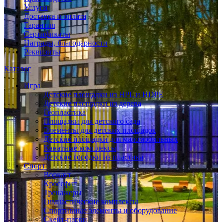
Услуги
Доставка и оплата
Гарантия
Сертификаты
Награды, благодарности
Реквизиты
Каталог
Игра
Детские площадки из HPL и HDPE
Детские площадки из дерева
Геопластика
Площадки для детского сада
Элементы для детских площадок
Детские площадки для маломобильных
Канатные комплексы
Детские городки из пластика
Спорт
Воркаут
Кроссфит
Тренажеры
Гимнастические комплексы
Спортивные элементы и оборудование
Скейт-парки