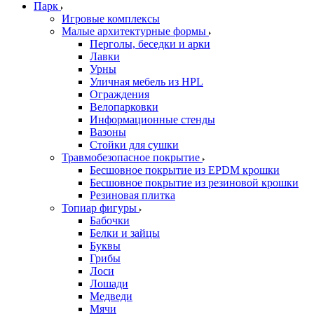
Парк
Игровые комплексы
Малые архитектурные формы
Перголы, беседки и арки
Лавки
Урны
Уличная мебель из HPL
Ограждения
Велопарковки
Информационные стенды
Вазоны
Стойки для сушки
Травмобезопасное покрытие
Бесшовное покрытие из EPDM крошки
Бесшовное покрытие из резиновой крошки
Резиновая плитка
Топиар фигуры
Бабочки
Белки и зайцы
Буквы
Грибы
Лоси
Лошади
Медведи
Мячи