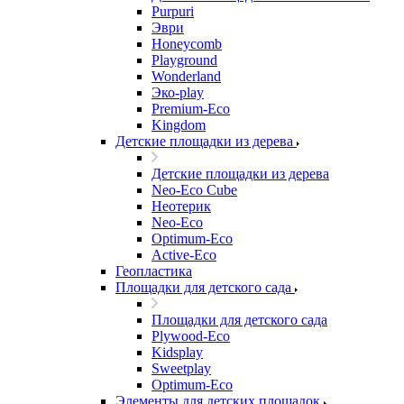
Purpuri
Эври
Honeycomb
Playground
Wonderland
Эко-play
Premium-Eco
Kingdom
Детские площадки из дерева
Детские площадки из дерева
Neo-Eco Cube
Неотерик
Neo-Eco
Оptimum-Еco
Active-Eco
Геопластика
Площадки для детского сада
Площадки для детского сада
Plywood-Eco
Kidsplay
Sweetplay
Оptimum-Еco
Элементы для детских площадок