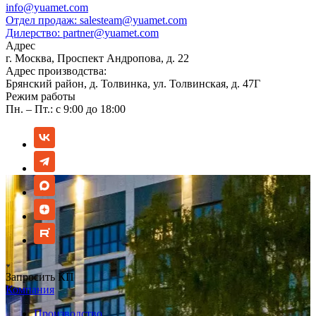
info@yuamet.com
Отдел продаж:
salesteam@yuamet.com
Дилерство:
partner@yuamet.com
Адрес
г. Москва, Проспект Андропова, д. 22
Адрес производства:
Брянский район, д. Толвинка, ул. Толвинская, д. 47Г
Режим работы
Пн. – Пт.: с 9:00 до 18:00
Запросить КП
Компания
Производство