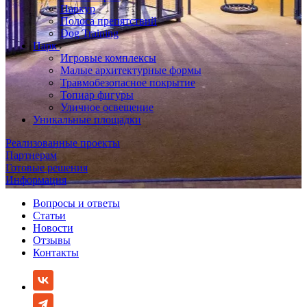
Паркур
Полоса препятствий
Dog Training
Парк
Игровые комплексы
Малые архитектурные формы
Травмобезопасное покрытие
Топиар фигуры
Уличное освещение
Уникальные площадки
Реализованные проекты
Партнерам
Готовые решения
Информация
Вопросы и ответы
Статьи
Новости
Отзывы
Контакты