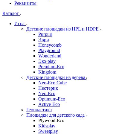
Реквизиты
Каталог
Игра
Детские площадки из HPL и HDPE
Purpuri
Эври
Honeycomb
Playground
Wonderland
Эко-play
Premium-Eco
Kingdom
Детские площадки из дерева
Neo-Eco Cube
Неотерик
Neo-Eco
Оptimum-Еco
Active-Eco
Геопластика
Площадки для детского сада
Plywood-Eco
Kidsplay
Sweetplay