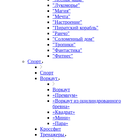
"Лукоморье"
"Магия"
"Мечта"
"Настроение"
"Пиратский корабль"
"Ранчо"
"Соломенный дом"
"Тропики"
"Фантастика"
"Фитнес"
Спорт
Спорт
Воркаут
Воркаут
«Премиум»
«Воркаут из оцилиндрованного
бревна»
«Квадрат»
«Мини»
«Пара»
Кроссфит
Тренажеры