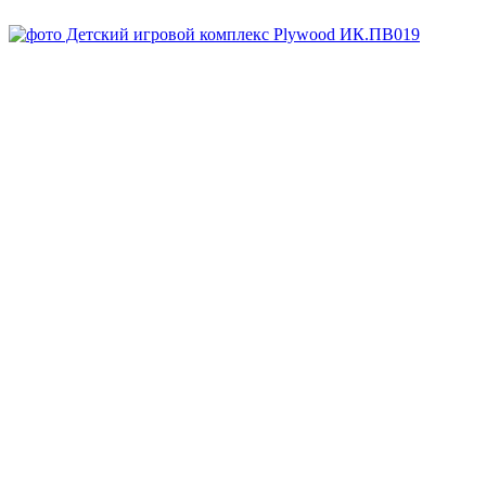
Под заказ
Арт.
ИК.ПВ019
Заказать
Запросить КП
Скачать DWG
Запросить 3D
Спросите все, что вам нужно, у менеджера:
8-800-707-64-70