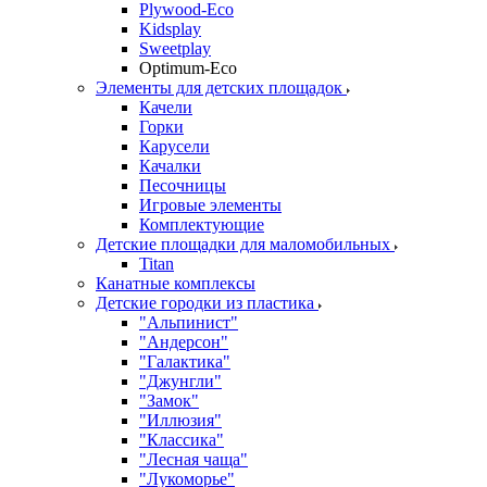
Plywood-Eco
Kidsplay
Sweetplay
Оptimum-Еco
Элементы для детских площадок
Качели
Горки
Карусели
Качалки
Песочницы
Игровые элементы
Комплектующие
Детские площадки для маломобильных
Titan
Канатные комплексы
Детские городки из пластика
"Альпинист"
"Андерсон"
"Галактика"
"Джунгли"
"Замок"
"Иллюзия"
"Классика"
"Лесная чаща"
"Лукоморье"