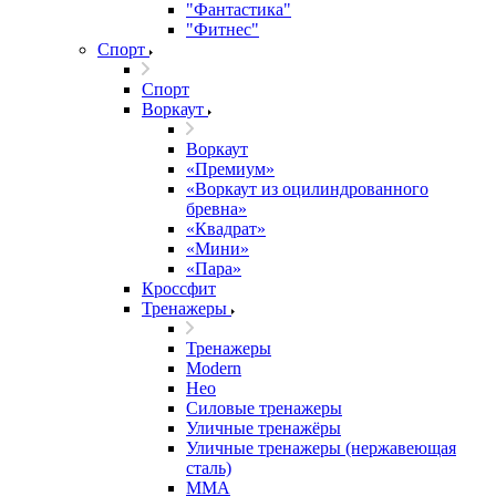
"Фантастика"
"Фитнес"
Спорт
Спорт
Воркаут
Воркаут
«Премиум»
«Воркаут из оцилиндрованного
бревна»
«Квадрат»
«Мини»
«Пара»
Кроссфит
Тренажеры
Тренажеры
Modern
Нео
Силовые тренажеры
Уличные тренажёры
Уличные тренажеры (нержавеющая
сталь)
ММА