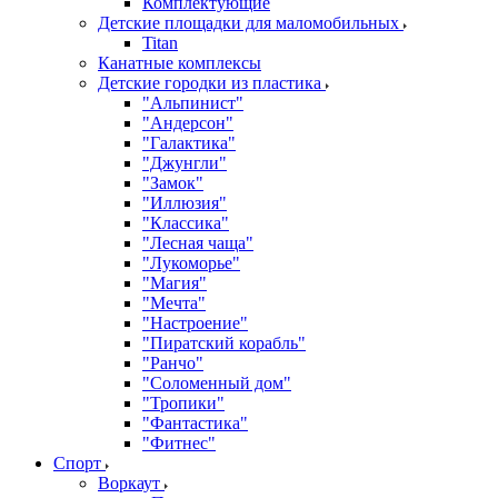
Комплектующие
Детские площадки для маломобильных
Titan
Канатные комплексы
Детские городки из пластика
"Альпинист"
"Андерсон"
"Галактика"
"Джунгли"
"Замок"
"Иллюзия"
"Классика"
"Лесная чаща"
"Лукоморье"
"Магия"
"Мечта"
"Настроение"
"Пиратский корабль"
"Ранчо"
"Соломенный дом"
"Тропики"
"Фантастика"
"Фитнес"
Спорт
Воркаут