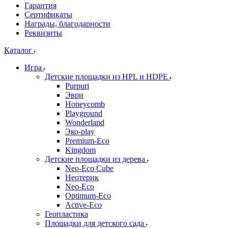
Гарантия
Сертификаты
Награды, благодарности
Реквизиты
Каталог
Игра
Детские площадки из HPL и HDPE
Purpuri
Эври
Honeycomb
Playground
Wonderland
Эко-play
Premium-Eco
Kingdom
Детские площадки из дерева
Neo-Eco Cube
Неотерик
Neo-Eco
Оptimum-Еco
Active-Eco
Геопластика
Площадки для детского сада