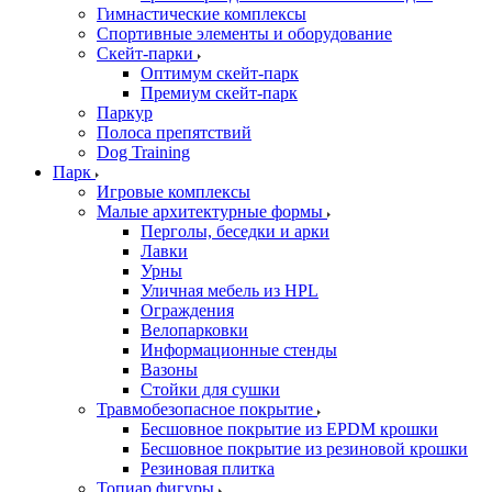
Гимнастические комплексы
Спортивные элементы и оборудование
Скейт-парки
Оптимум скейт-парк
Премиум скейт-парк
Паркур
Полоса препятствий
Dog Training
Парк
Игровые комплексы
Малые архитектурные формы
Перголы, беседки и арки
Лавки
Урны
Уличная мебель из HPL
Ограждения
Велопарковки
Информационные стенды
Вазоны
Стойки для сушки
Травмобезопасное покрытие
Бесшовное покрытие из EPDM крошки
Бесшовное покрытие из резиновой крошки
Резиновая плитка
Топиар фигуры