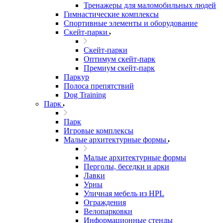
Тренажеры для маломобильных людей
Гимнастические комплексы
Спортивные элементы и оборудование
Скейт-парки
Скейт-парки
Оптимум скейт-парк
Премиум скейт-парк
Паркур
Полоса препятствий
Dog Training
Парк
Парк
Игровые комплексы
Малые архитектурные формы
Малые архитектурные формы
Перголы, беседки и арки
Лавки
Урны
Уличная мебель из HPL
Ограждения
Велопарковки
Информационные стенды