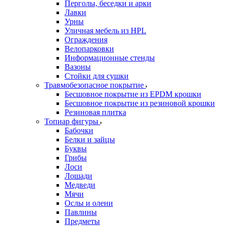
Перголы, беседки и арки
Лавки
Урны
Уличная мебель из HPL
Ограждения
Велопарковки
Информационные стенды
Вазоны
Стойки для сушки
Травмобезопасное покрытие
Бесшовное покрытие из EPDM крошки
Бесшовное покрытие из резиновой крошки
Резиновая плитка
Топиар фигуры
Бабочки
Белки и зайцы
Буквы
Грибы
Лоси
Лошади
Медведи
Мячи
Ослы и олени
Павлины
Предметы