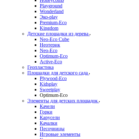
Honeycomb
Playground
Wonderland
Эко-play
Premium-Eco
Kingdom
Детские площадки из дерева
Neo-Eco Cube
Неотерик
Neo-Eco
Оptimum-Еco
Active-Eco
Геопластика
Площадки для детского сада
Plywood-Eco
Kidsplay
Sweetplay
Оptimum-Еco
Элементы для детских площадок
Качели
Горки
Карусели
Качалки
Песочницы
Игровые элементы