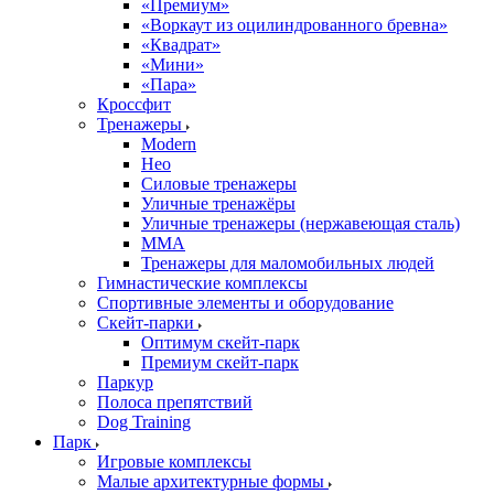
«Премиум»
«Воркаут из оцилиндрованного бревна»
«Квадрат»
«Мини»
«Пара»
Кроссфит
Тренажеры
Modern
Нео
Силовые тренажеры
Уличные тренажёры
Уличные тренажеры (нержавеющая сталь)
ММА
Тренажеры для маломобильных людей
Гимнастические комплексы
Спортивные элементы и оборудование
Скейт-парки
Оптимум скейт-парк
Премиум скейт-парк
Паркур
Полоса препятствий
Dog Training
Парк
Игровые комплексы
Малые архитектурные формы