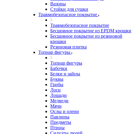
Вазоны
Стойки для сушки
Травмобезопасное покрытие
Травмобезопасное покрытие
Бесшовное покрытие из EPDM крошки
Бесшовное покрытие из резиновой
крошки
Резиновая плитка
Топиар фигуры
Топиар фигуры
Бабочки
Белки и зайцы
Буквы
Грибы
Лоси
Лошади
Медведи
Мячи
Ослы и олени
Павлины
Предметы
Птицы
Силуэты людей