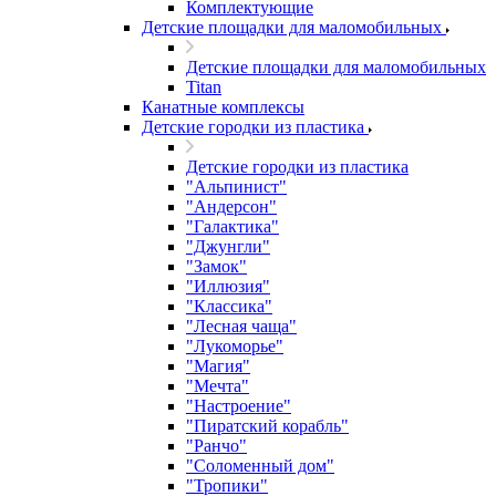
Комплектующие
Детские площадки для маломобильных
Детские площадки для маломобильных
Titan
Канатные комплексы
Детские городки из пластика
Детские городки из пластика
"Альпинист"
"Андерсон"
"Галактика"
"Джунгли"
"Замок"
"Иллюзия"
"Классика"
"Лесная чаща"
"Лукоморье"
"Магия"
"Мечта"
"Настроение"
"Пиратский корабль"
"Ранчо"
"Соломенный дом"
"Тропики"