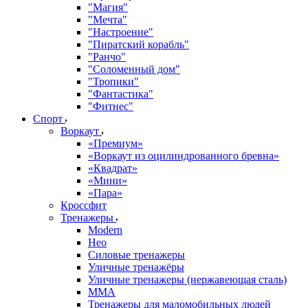
"Магия"
"Мечта"
"Настроение"
"Пиратский корабль"
"Ранчо"
"Соломенный дом"
"Тропики"
"Фантастика"
"Фитнес"
Спорт
Воркаут
«Премиум»
«Воркаут из оцилиндрованного бревна»
«Квадрат»
«Мини»
«Пара»
Кроссфит
Тренажеры
Modern
Нео
Силовые тренажеры
Уличные тренажёры
Уличные тренажеры (нержавеющая сталь)
ММА
Тренажеры для маломобильных людей