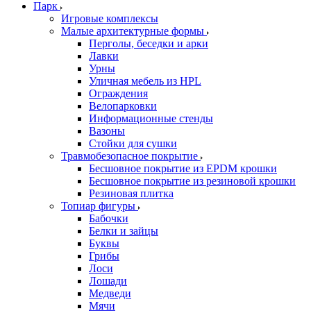
Парк
Игровые комплексы
Малые архитектурные формы
Перголы, беседки и арки
Лавки
Урны
Уличная мебель из HPL
Ограждения
Велопарковки
Информационные стенды
Вазоны
Стойки для сушки
Травмобезопасное покрытие
Бесшовное покрытие из EPDM крошки
Бесшовное покрытие из резиновой крошки
Резиновая плитка
Топиар фигуры
Бабочки
Белки и зайцы
Буквы
Грибы
Лоси
Лошади
Медведи
Мячи