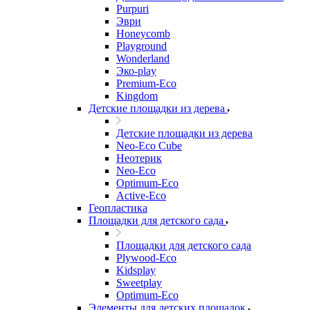
Purpuri
Эври
Honeycomb
Playground
Wonderland
Эко-play
Premium-Eco
Kingdom
Детские площадки из дерева
Детские площадки из дерева
Neo-Eco Cube
Неотерик
Neo-Eco
Оptimum-Еco
Active-Eco
Геопластика
Площадки для детского сада
Площадки для детского сада
Plywood-Eco
Kidsplay
Sweetplay
Оptimum-Еco
Элементы для детских площадок