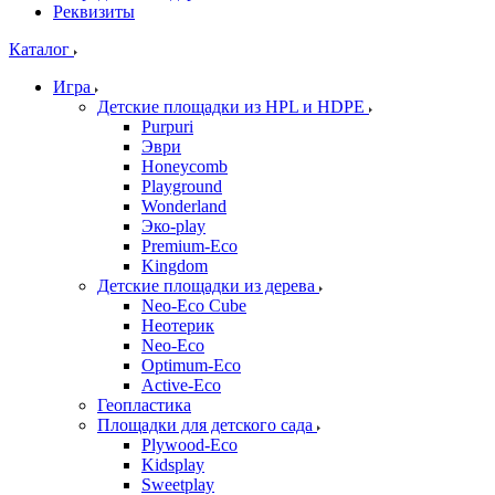
Реквизиты
Каталог
Игра
Детские площадки из HPL и HDPE
Purpuri
Эври
Honeycomb
Playground
Wonderland
Эко-play
Premium-Eco
Kingdom
Детские площадки из дерева
Neo-Eco Cube
Неотерик
Neo-Eco
Оptimum-Еco
Active-Eco
Геопластика
Площадки для детского сада
Plywood-Eco
Kidsplay
Sweetplay