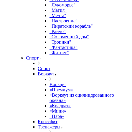
"Лукоморье"
"Магия"
"Мечта"
"Настроение"
"Пиратский корабль"
"Ранчо"
"Соломенный дом"
"Тропики"
"Фантастика"
"Фитнес"
Спорт
Спорт
Воркаут
Воркаут
«Премиум»
«Воркаут из оцилиндрованного
бревна»
«Квадрат»
«Мини»
«Пара»
Кроссфит
Тренажеры