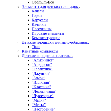
Оptimum-Еco
Элементы для детских площадок
Качели
Горки
Карусели
Качалки
Песочницы
Игровые элементы
Комплектующие
Детские площадки для маломобильных
Titan
Канатные комплексы
Детские городки из пластика
"Альпинист"
"Андерсон"
"Галактика"
"Джунгли"
"Замок"
"Иллюзия"
"Классика"
"Лесная чаща"
"Лукоморье"
"Магия"
"Мечта"
"Настроение"