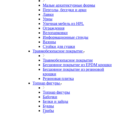
Малые архитектурные формы
Перголы, беседки и арки
Лавки
Урны
Уличная мебель из HPL
Ограждения
Велопарковки
Информационные стенды
Вазоны
Стойки для сушки
Травмобезопасное покрытие
Травмобезопасное покрытие
Бесшовное покрытие из EPDM крошки
Бесшовное покрытие из резиновой
крошки
Резиновая плитка
Топиар фигуры
Топиар фигуры
Бабочки
Белки и зайцы
Буквы
Грибы