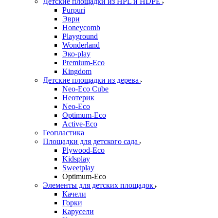
Детские площадки из HPL и HDPE
Purpuri
Эври
Honeycomb
Playground
Wonderland
Эко-play
Premium-Eco
Kingdom
Детские площадки из дерева
Neo-Eco Cube
Неотерик
Neo-Eco
Оptimum-Еco
Active-Eco
Геопластика
Площадки для детского сада
Plywood-Eco
Kidsplay
Sweetplay
Оptimum-Еco
Элементы для детских площадок
Качели
Горки
Карусели