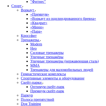
"Фитнес"
Спорт
Воркаут
«Премиум»
«Воркаут из оцилиндрованного бревна»
«Квадрат»
«Мини»
«Пара»
Кроссфит
Тренажеры
Modern
Нео
Силовые тренажеры
Уличные тренажёры
Уличные тренажеры (нержавеющая сталь)
ММА
Тренажеры для маломобильных людей
Гимнастические комплексы
Спортивные элементы и оборудование
Скейт-парки
Оптимум скейт-парк
Премиум скейт-парк
Паркур
Полоса препятствий
Dog Training