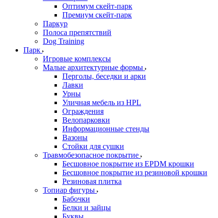
Оптимум скейт-парк
Премиум скейт-парк
Паркур
Полоса препятствий
Dog Training
Парк
Игровые комплексы
Малые архитектурные формы
Перголы, беседки и арки
Лавки
Урны
Уличная мебель из HPL
Ограждения
Велопарковки
Информационные стенды
Вазоны
Стойки для сушки
Травмобезопасное покрытие
Бесшовное покрытие из EPDM крошки
Бесшовное покрытие из резиновой крошки
Резиновая плитка
Топиар фигуры
Бабочки
Белки и зайцы
Буквы