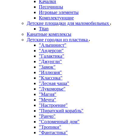
Качалки
Песочницы
Игровые элементы
Комплектующие
Детские площадки для маломобильных
Titan
Канатные комплексы
Детские городки из пластика
"Альпинист"
"Андерсон"
"Галактика"
"Джунгли"
"Замок"
"Иллюзия"
"Классика"
"Лесная чаща"
"Лукоморье"
"Магия"
"Мечта"
"Настроение"
"Пиратский корабль"
"Ранчо"
"Соломенный дом"
"Тропики"
"Фантастика"