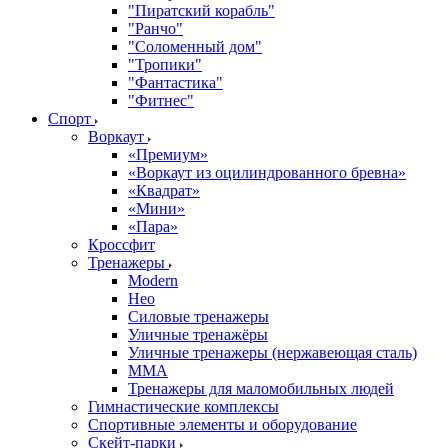
"Пиратский корабль"
"Ранчо"
"Соломенный дом"
"Тропики"
"Фантастика"
"Фитнес"
Спорт
Воркаут
«Премиум»
«Воркаут из оцилиндрованного бревна»
«Квадрат»
«Мини»
«Пара»
Кроссфит
Тренажеры
Modern
Нео
Силовые тренажеры
Уличные тренажёры
Уличные тренажеры (нержавеющая сталь)
ММА
Тренажеры для маломобильных людей
Гимнастические комплексы
Спортивные элементы и оборудование
Скейт-парки