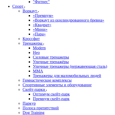
"Фитнес"
Спорт
Воркаут
«Премиум»
«Воркаут из оцилиндрованного бревна»
«Квадрат»
«Мини»
«Пара»
Кроссфит
Тренажеры
Modern
Нео
Силовые тренажеры
Уличные тренажёры
Уличные тренажеры (нержавеющая сталь)
ММА
Тренажеры для маломобильных людей
Гимнастические комплексы
Спортивные элементы и оборудование
Скейт-парки
Оптимум скейт-парк
Премиум скейт-парк
Паркур
Полоса препятствий
Dog Training