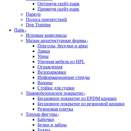
Оптимум скейт-парк
Премиум скейт-парк
Паркур
Полоса препятствий
Dog Training
Парк
Игровые комплексы
Малые архитектурные формы
Перголы, беседки и арки
Лавки
Урны
Уличная мебель из HPL
Ограждения
Велопарковки
Информационные стенды
Вазоны
Стойки для сушки
Травмобезопасное покрытие
Бесшовное покрытие из EPDM крошки
Бесшовное покрытие из резиновой крошки
Резиновая плитка
Топиар фигуры
Бабочки
Белки и зайцы
Буквы