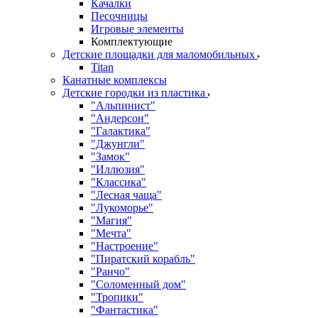
Качалки
Песочницы
Игровые элементы
Комплектующие
Детские площадки для маломобильных
Titan
Канатные комплексы
Детские городки из пластика
"Альпинист"
"Андерсон"
"Галактика"
"Джунгли"
"Замок"
"Иллюзия"
"Классика"
"Лесная чаща"
"Лукоморье"
"Магия"
"Мечта"
"Настроение"
"Пиратский корабль"
"Ранчо"
"Соломенный дом"
"Тропики"
"Фантастика"