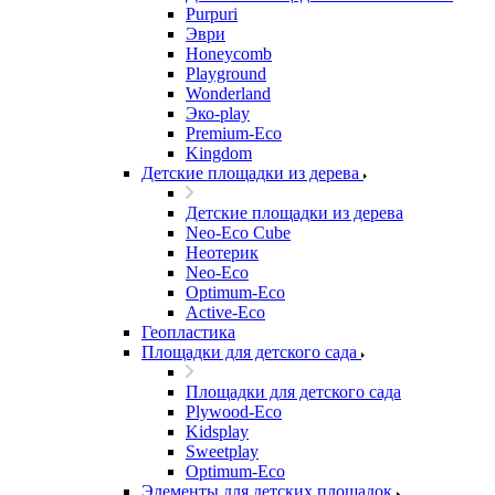
Purpuri
Эври
Honeycomb
Playground
Wonderland
Эко-play
Premium-Eco
Kingdom
Детские площадки из дерева
Детские площадки из дерева
Neo-Eco Cube
Неотерик
Neo-Eco
Оptimum-Еco
Active-Eco
Геопластика
Площадки для детского сада
Площадки для детского сада
Plywood-Eco
Kidsplay
Sweetplay
Оptimum-Еco
Элементы для детских площадок