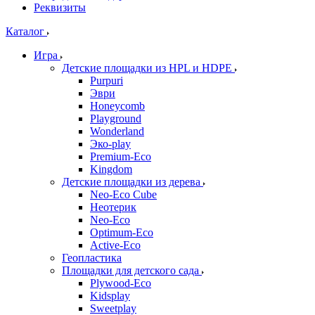
Реквизиты
Каталог
Игра
Детские площадки из HPL и HDPE
Purpuri
Эври
Honeycomb
Playground
Wonderland
Эко-play
Premium-Eco
Kingdom
Детские площадки из дерева
Neo-Eco Cube
Неотерик
Neo-Eco
Оptimum-Еco
Active-Eco
Геопластика
Площадки для детского сада
Plywood-Eco
Kidsplay
Sweetplay