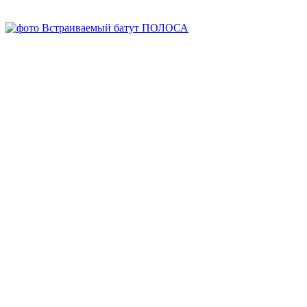
Под заказ
Заказать
Запросить КП
Запросить 3D
Спросите все, что вам нужно, у менеджера:
8-800-707-64-70