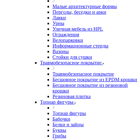
Малые архитектурные формы
Перголы, беседки и арки
Лавки
Урны
Уличная мебель из HPL
Ограждения
Велопарковки
Информационные стенды
Вазоны
Стойки для сушки
Травмобезопасное покрытие
Травмобезопасное покрытие
Бесшовное покрытие из EPDM крошки
Бесшовное покрытие из резиновой
крошки
Резиновая плитка
Топиар фигуры
Топиар фигуры
Бабочки
Белки и зайцы
Буквы
Грибы