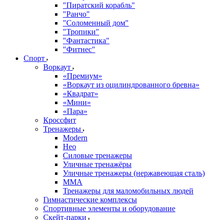
"Пиратский корабль"
"Ранчо"
"Соломенный дом"
"Тропики"
"Фантастика"
"Фитнес"
Спорт
Воркаут
«Премиум»
«Воркаут из оцилиндрованного бревна»
«Квадрат»
«Мини»
«Пара»
Кроссфит
Тренажеры
Modern
Нео
Силовые тренажеры
Уличные тренажёры
Уличные тренажеры (нержавеющая сталь)
ММА
Тренажеры для маломобильных людей
Гимнастические комплексы
Спортивные элементы и оборудование
Скейт-парки