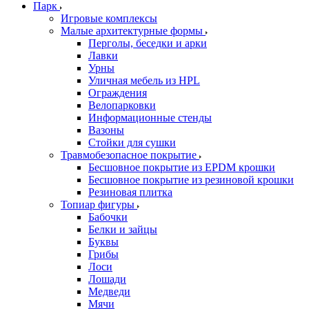
Парк
Игровые комплексы
Малые архитектурные формы
Перголы, беседки и арки
Лавки
Урны
Уличная мебель из HPL
Ограждения
Велопарковки
Информационные стенды
Вазоны
Стойки для сушки
Травмобезопасное покрытие
Бесшовное покрытие из EPDM крошки
Бесшовное покрытие из резиновой крошки
Резиновая плитка
Топиар фигуры
Бабочки
Белки и зайцы
Буквы
Грибы
Лоси
Лошади
Медведи
Мячи