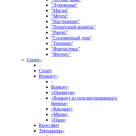
"Лукоморье"
"Магия"
"Мечта"
"Настроение"
"Пиратский корабль"
"Ранчо"
"Соломенный дом"
"Тропики"
"Фантастика"
"Фитнес"
Спорт
Спорт
Воркаут
Воркаут
«Премиум»
«Воркаут из оцилиндрованного
бревна»
«Квадрат»
«Мини»
«Пара»
Кроссфит
Тренажеры