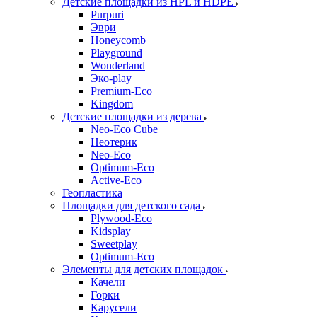
Детские площадки из HPL и HDPE
Purpuri
Эври
Honeycomb
Playground
Wonderland
Эко-play
Premium-Eco
Kingdom
Детские площадки из дерева
Neo-Eco Cube
Неотерик
Neo-Eco
Оptimum-Еco
Active-Eco
Геопластика
Площадки для детского сада
Plywood-Eco
Kidsplay
Sweetplay
Оptimum-Еco
Элементы для детских площадок
Качели
Горки
Карусели