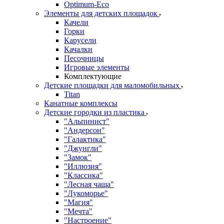
Оptimum-Еco
Элементы для детских площадок
Качели
Горки
Карусели
Качалки
Песочницы
Игровые элементы
Комплектующие
Детские площадки для маломобильных
Titan
Канатные комплексы
Детские городки из пластика
"Альпинист"
"Андерсон"
"Галактика"
"Джунгли"
"Замок"
"Иллюзия"
"Классика"
"Лесная чаща"
"Лукоморье"
"Магия"
"Мечта"
"Настроение"