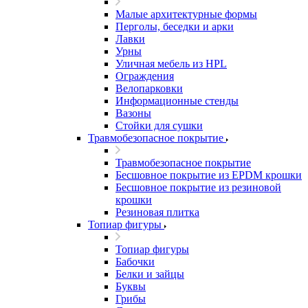
Малые архитектурные формы
Перголы, беседки и арки
Лавки
Урны
Уличная мебель из HPL
Ограждения
Велопарковки
Информационные стенды
Вазоны
Стойки для сушки
Травмобезопасное покрытие
Травмобезопасное покрытие
Бесшовное покрытие из EPDM крошки
Бесшовное покрытие из резиновой
крошки
Резиновая плитка
Топиар фигуры
Топиар фигуры
Бабочки
Белки и зайцы
Буквы
Грибы