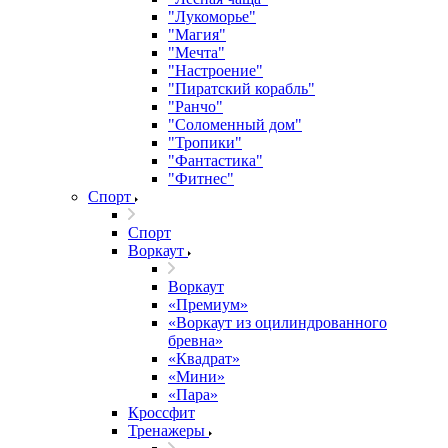
"Лукоморье"
"Магия"
"Мечта"
"Настроение"
"Пиратский корабль"
"Ранчо"
"Соломенный дом"
"Тропики"
"Фантастика"
"Фитнес"
Спорт
Спорт
Воркаут
Воркаут
«Премиум»
«Воркаут из оцилиндрованного
бревна»
«Квадрат»
«Мини»
«Пара»
Кроссфит
Тренажеры