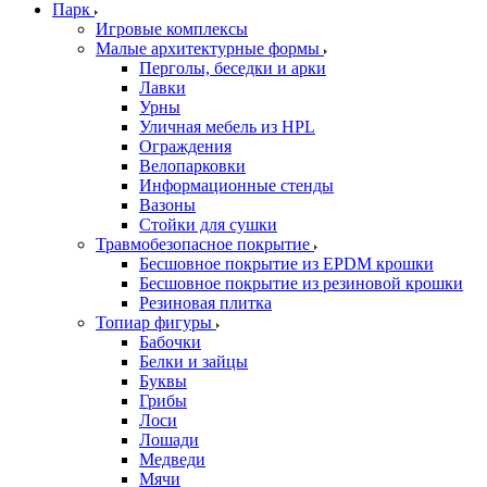
Парк
Игровые комплексы
Малые архитектурные формы
Перголы, беседки и арки
Лавки
Урны
Уличная мебель из HPL
Ограждения
Велопарковки
Информационные стенды
Вазоны
Стойки для сушки
Травмобезопасное покрытие
Бесшовное покрытие из EPDM крошки
Бесшовное покрытие из резиновой крошки
Резиновая плитка
Топиар фигуры
Бабочки
Белки и зайцы
Буквы
Грибы
Лоси
Лошади
Медведи
Мячи