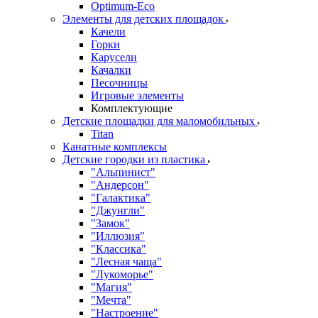
Оptimum-Еco
Элементы для детских площадок
Качели
Горки
Карусели
Качалки
Песочницы
Игровые элементы
Комплектующие
Детские площадки для маломобильных
Titan
Канатные комплексы
Детские городки из пластика
"Альпинист"
"Андерсон"
"Галактика"
"Джунгли"
"Замок"
"Иллюзия"
"Классика"
"Лесная чаща"
"Лукоморье"
"Магия"
"Мечта"
"Настроение"