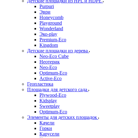
Детские площадки из HPL и HDPE
Purpuri
Эври
Honeycomb
Playground
Wonderland
Эко-play
Premium-Eco
Kingdom
Детские площадки из дерева
Neo-Eco Cube
Неотерик
Neo-Eco
Оptimum-Еco
Active-Eco
Геопластика
Площадки для детского сада
Plywood-Eco
Kidsplay
Sweetplay
Оptimum-Еco
Элементы для детских площадок
Качели
Горки
Карусели