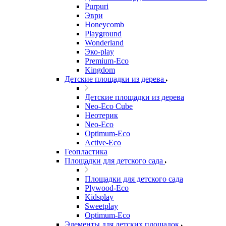
Purpuri
Эври
Honeycomb
Playground
Wonderland
Эко-play
Premium-Eco
Kingdom
Детские площадки из дерева
Детские площадки из дерева
Neo-Eco Cube
Неотерик
Neo-Eco
Оptimum-Еco
Active-Eco
Геопластика
Площадки для детского сада
Площадки для детского сада
Plywood-Eco
Kidsplay
Sweetplay
Оptimum-Еco
Элементы для детских площадок