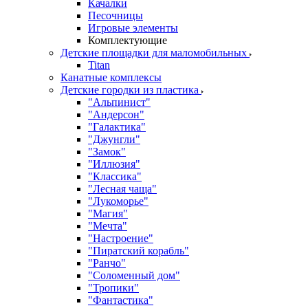
Качалки
Песочницы
Игровые элементы
Комплектующие
Детские площадки для маломобильных
Titan
Канатные комплексы
Детские городки из пластика
"Альпинист"
"Андерсон"
"Галактика"
"Джунгли"
"Замок"
"Иллюзия"
"Классика"
"Лесная чаща"
"Лукоморье"
"Магия"
"Мечта"
"Настроение"
"Пиратский корабль"
"Ранчо"
"Соломенный дом"
"Тропики"
"Фантастика"