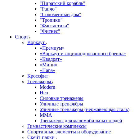
"Пиратский корабль"
"Ранчо"
"Соломенный дом"
"Тропики"
"Фантастика"
"Фитнес"
Спорт
Воркаут
«Премиум»
«Воркаут из оцилиндрованного бревна»
«Квадрат»
«Мини»
«Пара»
Кроссфит
Тренажеры
Modern
Нео
Силовые тренажеры
Уличные тренажёры
Уличные тренажеры (нержавеющая сталь)
ММА
Тренажеры для маломобильных людей
Гимнастические комплексы
Спортивные элементы и оборудование
Скейт-парки