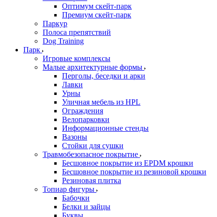
Оптимум скейт-парк
Премиум скейт-парк
Паркур
Полоса препятствий
Dog Training
Парк
Игровые комплексы
Малые архитектурные формы
Перголы, беседки и арки
Лавки
Урны
Уличная мебель из HPL
Ограждения
Велопарковки
Информационные стенды
Вазоны
Стойки для сушки
Травмобезопасное покрытие
Бесшовное покрытие из EPDM крошки
Бесшовное покрытие из резиновой крошки
Резиновая плитка
Топиар фигуры
Бабочки
Белки и зайцы
Буквы