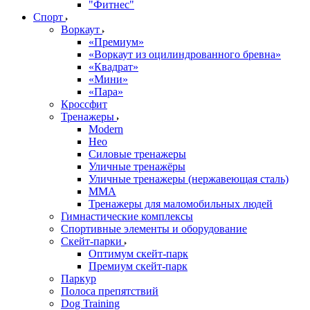
"Фитнес"
Спорт
Воркаут
«Премиум»
«Воркаут из оцилиндрованного бревна»
«Квадрат»
«Мини»
«Пара»
Кроссфит
Тренажеры
Modern
Нео
Силовые тренажеры
Уличные тренажёры
Уличные тренажеры (нержавеющая сталь)
ММА
Тренажеры для маломобильных людей
Гимнастические комплексы
Спортивные элементы и оборудование
Скейт-парки
Оптимум скейт-парк
Премиум скейт-парк
Паркур
Полоса препятствий
Dog Training