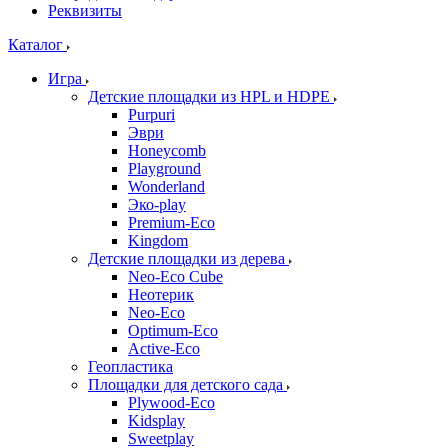
Реквизиты
Каталог
Игра
Детские площадки из HPL и HDPE
Purpuri
Эври
Honeycomb
Playground
Wonderland
Эко-play
Premium-Eco
Kingdom
Детские площадки из дерева
Neo-Eco Cube
Неотерик
Neo-Eco
Оptimum-Еco
Active-Eco
Геопластика
Площадки для детского сада
Plywood-Eco
Kidsplay
Sweetplay