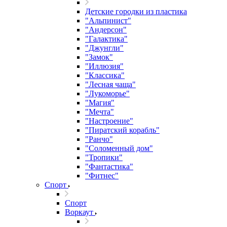
Детские городки из пластика
"Альпинист"
"Андерсон"
"Галактика"
"Джунгли"
"Замок"
"Иллюзия"
"Классика"
"Лесная чаща"
"Лукоморье"
"Магия"
"Мечта"
"Настроение"
"Пиратский корабль"
"Ранчо"
"Соломенный дом"
"Тропики"
"Фантастика"
"Фитнес"
Спорт
Спорт
Воркаут