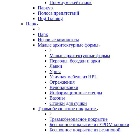
Премиум скейт-парк
Паркур
Полоса препятствий
Dog Training
Парк
Парк
Игровые комплексы
Малые архитектурные формы
Малые архитектурные формы
Перголы, беседки и арки
Лавки
Урны
Уличная мебель из HPL
Ограждения
Велопарковки
Информационные стенды
Вазоны
Стойки для сушки
Травмобезопасное покрытие
Травмобезопасное покрытие
Бесшовное покрытие из EPDM крошки
Бесшовное покрытие из резиновой