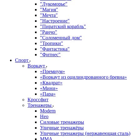
"Лукоморье"
"Магия"
"Мечта"
"Настроение"
"Пиратский корабль"
"Ранчо"
"Соломенный дом"
"Тропики"
"Фантастика"
"Фитнес"
Спорт
Воркаут
«Премиум»
«Воркаут из оцилиндрованного бревна»
«Квадрат»
«Мини»
«Пара»
Кроссфит
Тренажеры
Modern
Нео
Силовые тренажеры
Уличные тренажёры
Уличные тренажеры (нержавеющая сталь)
ММА