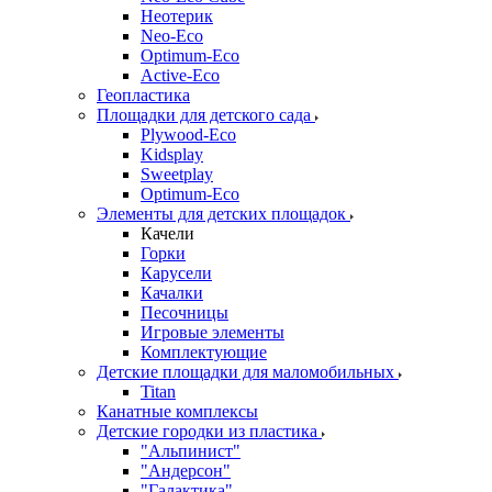
Неотерик
Neo-Eco
Оptimum-Еco
Active-Eco
Геопластика
Площадки для детского сада
Plywood-Eco
Kidsplay
Sweetplay
Оptimum-Еco
Элементы для детских площадок
Качели
Горки
Карусели
Качалки
Песочницы
Игровые элементы
Комплектующие
Детские площадки для маломобильных
Titan
Канатные комплексы
Детские городки из пластика
"Альпинист"
"Андерсон"
"Галактика"