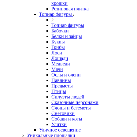
крошки
Резиновая плитка
Топиар фигуры
Топиар фигуры
Бабочки
Белки и зайцы
Буквы
Грибы
Лоси
Лошади
Медведи
Мячи
Ослы и олени
Павлины
Предметы
Птицы
Силуэты людей
Сказочные персонажи
Слоны и бегемоты
Снеговики
Собаки и коты
Улитки
Уличное освещение
Уникальные площадки