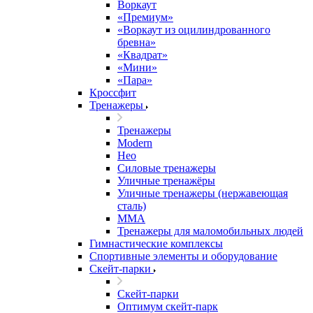
Воркаут
«Премиум»
«Воркаут из оцилиндрованного
бревна»
«Квадрат»
«Мини»
«Пара»
Кроссфит
Тренажеры
Тренажеры
Modern
Нео
Силовые тренажеры
Уличные тренажёры
Уличные тренажеры (нержавеющая
сталь)
ММА
Тренажеры для маломобильных людей
Гимнастические комплексы
Спортивные элементы и оборудование
Скейт-парки
Скейт-парки
Оптимум скейт-парк