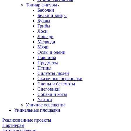
Топиар фигуры
Бабочки
Белки и зайцы
Буквы
Грибы
Лоси
Лошади
Медведи
Мячи
Ослы и олени
Павлины
Предметы
Птицы
Силуэты людей
Сказочные персонажи
Слоны и бегемоты
Снеговики
Собаки и коты
Улитки
Уличное освещение
Уникальные площадки
Реализованные проекты
Партнерам
Готовые решения