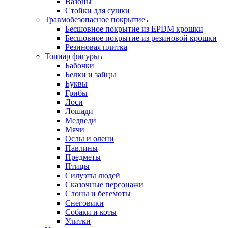
Вазоны
Стойки для сушки
Травмобезопасное покрытие
Бесшовное покрытие из EPDM крошки
Бесшовное покрытие из резиновой крошки
Резиновая плитка
Топиар фигуры
Бабочки
Белки и зайцы
Буквы
Грибы
Лоси
Лошади
Медведи
Мячи
Ослы и олени
Павлины
Предметы
Птицы
Силуэты людей
Сказочные персонажи
Слоны и бегемоты
Снеговики
Собаки и коты
Улитки