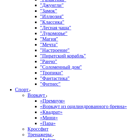
"Джунгли"
"Замок"
"Иллюзия"
"Классика"
"Лесная чаща"
"Лукоморье"
"Магия"
"Мечта"
"Настроение"
"Пиратский корабль"
"Ранчо"
"Соломенный дом"
"Тропики"
"Фантастика"
"Фитнес"
Спорт
Воркаут
«Премиум»
«Воркаут из оцилиндрованного бревна»
«Квадрат»
«Мини»
«Пара»
Кроссфит
Тренажеры