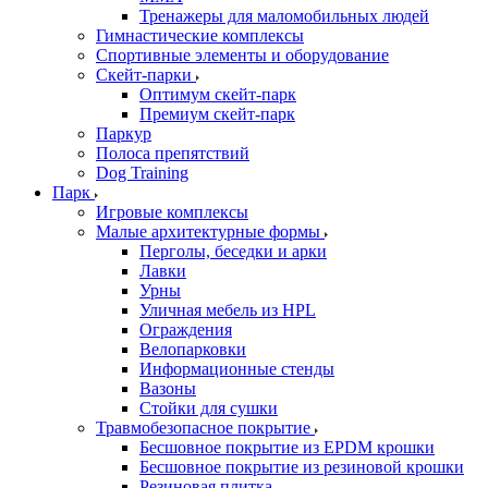
Тренажеры для маломобильных людей
Гимнастические комплексы
Спортивные элементы и оборудование
Скейт-парки
Оптимум скейт-парк
Премиум скейт-парк
Паркур
Полоса препятствий
Dog Training
Парк
Игровые комплексы
Малые архитектурные формы
Перголы, беседки и арки
Лавки
Урны
Уличная мебель из HPL
Ограждения
Велопарковки
Информационные стенды
Вазоны
Стойки для сушки
Травмобезопасное покрытие
Бесшовное покрытие из EPDM крошки
Бесшовное покрытие из резиновой крошки
Резиновая плитка