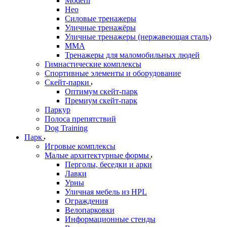
Modern
Нео
Силовые тренажеры
Уличные тренажёры
Уличные тренажеры (нержавеющая сталь)
ММА
Тренажеры для маломобильных людей
Гимнастические комплексы
Спортивные элементы и оборудование
Скейт-парки
Оптимум скейт-парк
Премиум скейт-парк
Паркур
Полоса препятствий
Dog Training
Парк
Игровые комплексы
Малые архитектурные формы
Перголы, беседки и арки
Лавки
Урны
Уличная мебель из HPL
Ограждения
Велопарковки
Информационные стенды