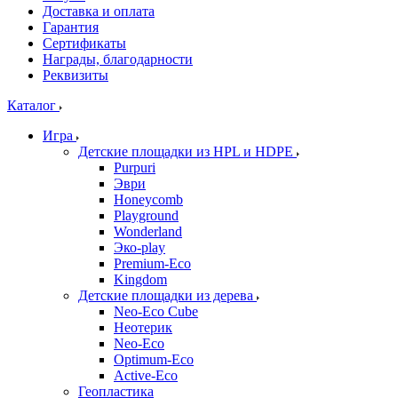
Доставка и оплата
Гарантия
Сертификаты
Награды, благодарности
Реквизиты
Каталог
Игра
Детские площадки из HPL и HDPE
Purpuri
Эври
Honeycomb
Playground
Wonderland
Эко-play
Premium-Eco
Kingdom
Детские площадки из дерева
Neo-Eco Cube
Неотерик
Neo-Eco
Оptimum-Еco
Active-Eco
Геопластика