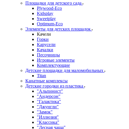
Площадки для детского сада
Plywood-Eco
Kidsplay
Sweetplay
Оptimum-Еco
Элементы для детских площадок
Качели
Горки
Карусели
Качалки
Песочницы
Игровые элементы
Комплектующие
Детские площадки для маломобильных
Titan
Канатные комплексы
Детские городки из пластика
"Альпинист"
"Андерсон"
"Галактика"
"Джунгли"
"Замок"
"Иллюзия"
"Классика"
"Лесная чаща"