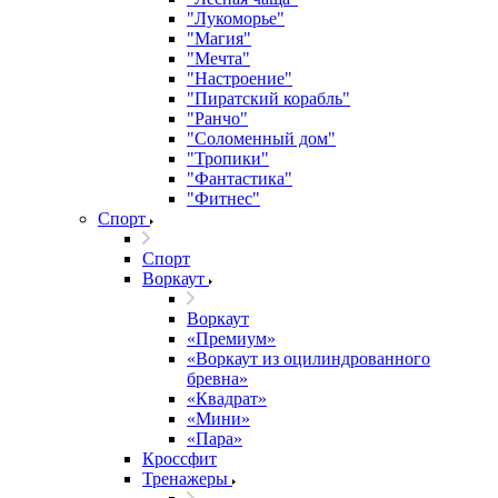
"Лукоморье"
"Магия"
"Мечта"
"Настроение"
"Пиратский корабль"
"Ранчо"
"Соломенный дом"
"Тропики"
"Фантастика"
"Фитнес"
Спорт
Спорт
Воркаут
Воркаут
«Премиум»
«Воркаут из оцилиндрованного
бревна»
«Квадрат»
«Мини»
«Пара»
Кроссфит
Тренажеры