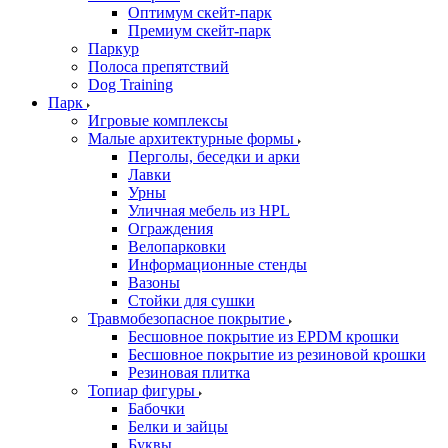
Оптимум скейт-парк
Премиум скейт-парк
Паркур
Полоса препятствий
Dog Training
Парк
Игровые комплексы
Малые архитектурные формы
Перголы, беседки и арки
Лавки
Урны
Уличная мебель из HPL
Ограждения
Велопарковки
Информационные стенды
Вазоны
Стойки для сушки
Травмобезопасное покрытие
Бесшовное покрытие из EPDM крошки
Бесшовное покрытие из резиновой крошки
Резиновая плитка
Топиар фигуры
Бабочки
Белки и зайцы
Буквы