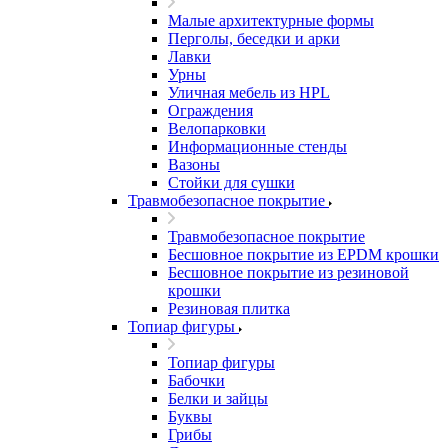
Малые архитектурные формы
Перголы, беседки и арки
Лавки
Урны
Уличная мебель из HPL
Ограждения
Велопарковки
Информационные стенды
Вазоны
Стойки для сушки
Травмобезопасное покрытие
Травмобезопасное покрытие
Бесшовное покрытие из EPDM крошки
Бесшовное покрытие из резиновой
крошки
Резиновая плитка
Топиар фигуры
Топиар фигуры
Бабочки
Белки и зайцы
Буквы
Грибы