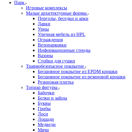
Парк
Игровые комплексы
Малые архитектурные формы
Перголы, беседки и арки
Лавки
Урны
Уличная мебель из HPL
Ограждения
Велопарковки
Информационные стенды
Вазоны
Стойки для сушки
Травмобезопасное покрытие
Бесшовное покрытие из EPDM крошки
Бесшовное покрытие из резиновой крошки
Резиновая плитка
Топиар фигуры
Бабочки
Белки и зайцы
Буквы
Грибы
Лоси
Лошади
Медведи
Мячи