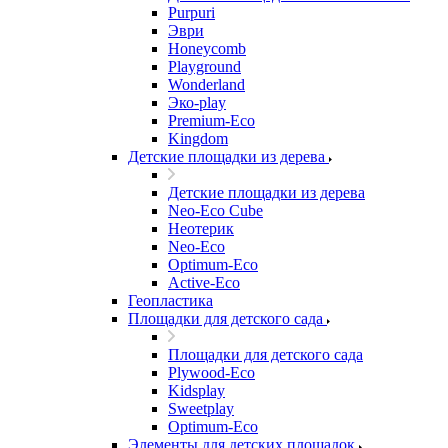
Purpuri
Эври
Honeycomb
Playground
Wonderland
Эко-play
Premium-Eco
Kingdom
Детские площадки из дерева
Детские площадки из дерева
Neo-Eco Cube
Неотерик
Neo-Eco
Оptimum-Еco
Active-Eco
Геопластика
Площадки для детского сада
Площадки для детского сада
Plywood-Eco
Kidsplay
Sweetplay
Оptimum-Еco
Элементы для детских площадок