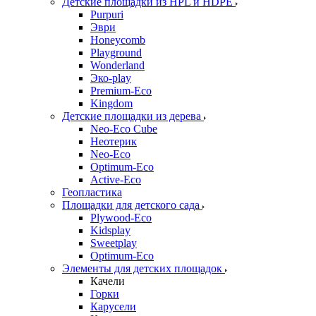
Детские площадки из HPL и HDPE
Purpuri
Эври
Honeycomb
Playground
Wonderland
Эко-play
Premium-Eco
Kingdom
Детские площадки из дерева
Neo-Eco Cube
Неотерик
Neo-Eco
Оptimum-Еco
Active-Eco
Геопластика
Площадки для детского сада
Plywood-Eco
Kidsplay
Sweetplay
Оptimum-Еco
Элементы для детских площадок
Качели
Горки
Карусели