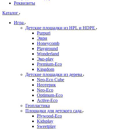
Реквизиты
Каталог
Игра
Детские площадки из HPL и HDPE
Purpuri
Эври
Honeycomb
Playground
Wonderland
Эко-play
Premium-Eco
Kingdom
Детские площадки из дерева
Neo-Eco Cube
Неотерик
Neo-Eco
Оptimum-Еco
Active-Eco
Геопластика
Площадки для детского сада
Plywood-Eco
Kidsplay
Sweetplay