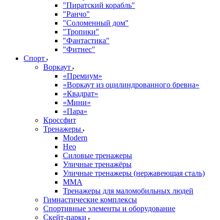
"Пиратский корабль"
"Ранчо"
"Соломенный дом"
"Тропики"
"Фантастика"
"Фитнес"
Спорт
Воркаут
«Премиум»
«Воркаут из оцилиндрованного бревна»
«Квадрат»
«Мини»
«Пара»
Кроссфит
Тренажеры
Modern
Нео
Силовые тренажеры
Уличные тренажёры
Уличные тренажеры (нержавеющая сталь)
ММА
Тренажеры для маломобильных людей
Гимнастические комплексы
Спортивные элементы и оборудование
Скейт-парки