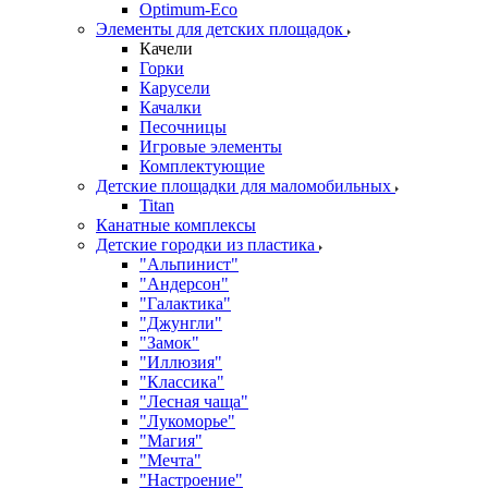
Оptimum-Еco
Элементы для детских площадок
Качели
Горки
Карусели
Качалки
Песочницы
Игровые элементы
Комплектующие
Детские площадки для маломобильных
Titan
Канатные комплексы
Детские городки из пластика
"Альпинист"
"Андерсон"
"Галактика"
"Джунгли"
"Замок"
"Иллюзия"
"Классика"
"Лесная чаща"
"Лукоморье"
"Магия"
"Мечта"
"Настроение"