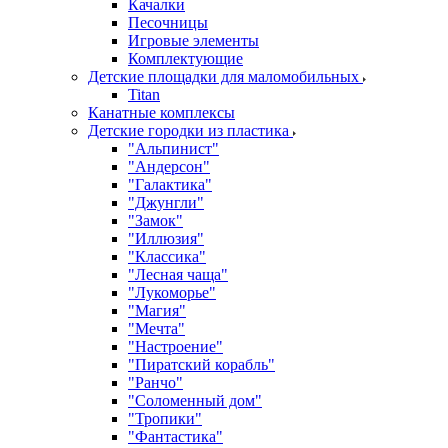
Качалки
Песочницы
Игровые элементы
Комплектующие
Детские площадки для маломобильных
Titan
Канатные комплексы
Детские городки из пластика
"Альпинист"
"Андерсон"
"Галактика"
"Джунгли"
"Замок"
"Иллюзия"
"Классика"
"Лесная чаща"
"Лукоморье"
"Магия"
"Мечта"
"Настроение"
"Пиратский корабль"
"Ранчо"
"Соломенный дом"
"Тропики"
"Фантастика"