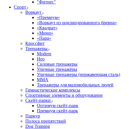
"Фитнес"
Спорт
Воркаут
«Премиум»
«Воркаут из оцилиндрованного бревна»
«Квадрат»
«Мини»
«Пара»
Кроссфит
Тренажеры
Modern
Нео
Силовые тренажеры
Уличные тренажёры
Уличные тренажеры (нержавеющая сталь)
ММА
Тренажеры для маломобильных людей
Гимнастические комплексы
Спортивные элементы и оборудование
Скейт-парки
Оптимум скейт-парк
Премиум скейт-парк
Паркур
Полоса препятствий
Dog Training