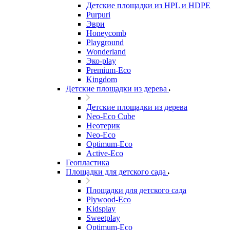
Детские площадки из HPL и HDPE
Purpuri
Эври
Honeycomb
Playground
Wonderland
Эко-play
Premium-Eco
Kingdom
Детские площадки из дерева
Детские площадки из дерева
Neo-Eco Cube
Неотерик
Neo-Eco
Оptimum-Еco
Active-Eco
Геопластика
Площадки для детского сада
Площадки для детского сада
Plywood-Eco
Kidsplay
Sweetplay
Оptimum-Еco