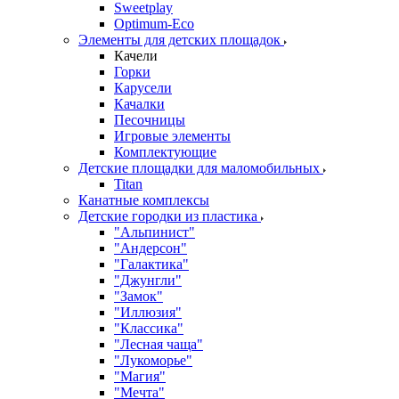
Sweetplay
Оptimum-Еco
Элементы для детских площадок
Качели
Горки
Карусели
Качалки
Песочницы
Игровые элементы
Комплектующие
Детские площадки для маломобильных
Titan
Канатные комплексы
Детские городки из пластика
"Альпинист"
"Андерсон"
"Галактика"
"Джунгли"
"Замок"
"Иллюзия"
"Классика"
"Лесная чаща"
"Лукоморье"
"Магия"
"Мечта"