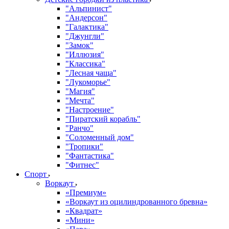
"Альпинист"
"Андерсон"
"Галактика"
"Джунгли"
"Замок"
"Иллюзия"
"Классика"
"Лесная чаща"
"Лукоморье"
"Магия"
"Мечта"
"Настроение"
"Пиратский корабль"
"Ранчо"
"Соломенный дом"
"Тропики"
"Фантастика"
"Фитнес"
Спорт
Воркаут
«Премиум»
«Воркаут из оцилиндрованного бревна»
«Квадрат»
«Мини»