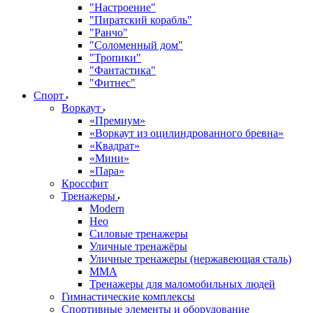
"Настроение"
"Пиратский корабль"
"Ранчо"
"Соломенный дом"
"Тропики"
"Фантастика"
"Фитнес"
Спорт
Воркаут
«Премиум»
«Воркаут из оцилиндрованного бревна»
«Квадрат»
«Мини»
«Пара»
Кроссфит
Тренажеры
Modern
Нео
Силовые тренажеры
Уличные тренажёры
Уличные тренажеры (нержавеющая сталь)
ММА
Тренажеры для маломобильных людей
Гимнастические комплексы
Спортивные элементы и оборудование