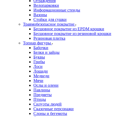
Ограждения
Велопарковки
Информационные стенды
Вазоны
Стойки для сушки
Травмобезопасное покрытие
Бесшовное покрытие из EPDM крошки
Бесшовное покрытие из резиновой крошки
Резиновая плитка
Топиар фигуры
Бабочки
Белки и зайцы
Буквы
Грибы
Лоси
Лошади
Медведи
Мячи
Ослы и олени
Павлины
Предметы
Птицы
Силуэты людей
Сказочные персонажи
Слоны и бегемоты