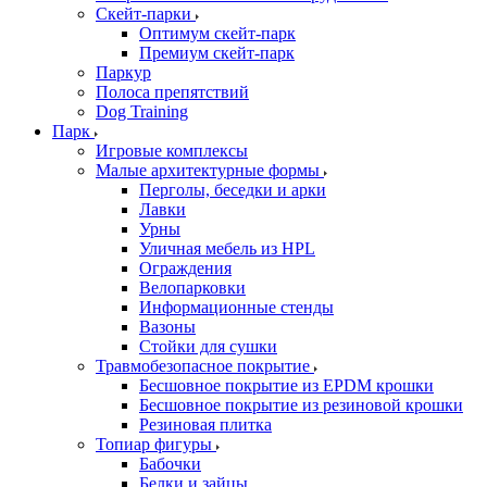
Скейт-парки
Оптимум скейт-парк
Премиум скейт-парк
Паркур
Полоса препятствий
Dog Training
Парк
Игровые комплексы
Малые архитектурные формы
Перголы, беседки и арки
Лавки
Урны
Уличная мебель из HPL
Ограждения
Велопарковки
Информационные стенды
Вазоны
Стойки для сушки
Травмобезопасное покрытие
Бесшовное покрытие из EPDM крошки
Бесшовное покрытие из резиновой крошки
Резиновая плитка
Топиар фигуры
Бабочки
Белки и зайцы