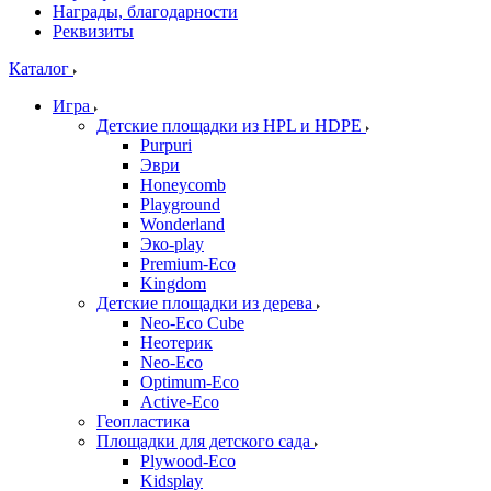
Награды, благодарности
Реквизиты
Каталог
Игра
Детские площадки из HPL и HDPE
Purpuri
Эври
Honeycomb
Playground
Wonderland
Эко-play
Premium-Eco
Kingdom
Детские площадки из дерева
Neo-Eco Cube
Неотерик
Neo-Eco
Оptimum-Еco
Active-Eco
Геопластика
Площадки для детского сада
Plywood-Eco
Kidsplay