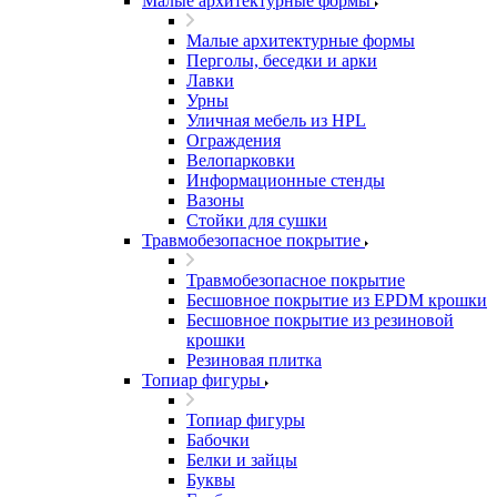
Малые архитектурные формы
Малые архитектурные формы
Перголы, беседки и арки
Лавки
Урны
Уличная мебель из HPL
Ограждения
Велопарковки
Информационные стенды
Вазоны
Стойки для сушки
Травмобезопасное покрытие
Травмобезопасное покрытие
Бесшовное покрытие из EPDM крошки
Бесшовное покрытие из резиновой
крошки
Резиновая плитка
Топиар фигуры
Топиар фигуры
Бабочки
Белки и зайцы
Буквы