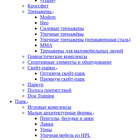
«Пара»
Кроссфит
Тренажеры
Modern
Нео
Силовые тренажеры
Уличные тренажёры
Уличные тренажеры (нержавеющая сталь)
ММА
Тренажеры для маломобильных людей
Гимнастические комплексы
Спортивные элементы и оборудование
Скейт-парки
Оптимум скейт-парк
Премиум скейт-парк
Паркур
Полоса препятствий
Dog Training
Парк
Игровые комплексы
Малые архитектурные формы
Перголы, беседки и арки
Лавки
Урны
Уличная мебель из HPL