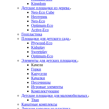
Kingdom
Детские площадки из дерева
Neo-Eco Cube
Неотерик
Neo-Eco
Оptimum-Еco
Active-Eco
Геопластика
Площадки для детского сада
Plywood-Eco
Kidsplay
Sweetplay
Оptimum-Еco
Элементы для детских площадок
Качели
Горки
Карусели
Качалки
Песочницы
Игровые элементы
Комплектующие
Детские площадки для маломобильных
Titan
Канатные комплексы
Детские городки из пластика