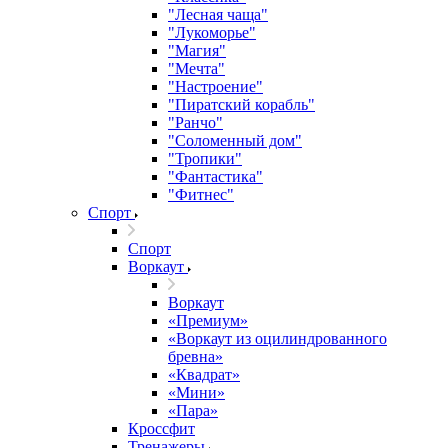
"Лесная чаща"
"Лукоморье"
"Магия"
"Мечта"
"Настроение"
"Пиратский корабль"
"Ранчо"
"Соломенный дом"
"Тропики"
"Фантастика"
"Фитнес"
Спорт
Спорт
Воркаут
Воркаут
«Премиум»
«Воркаут из оцилиндрованного
бревна»
«Квадрат»
«Мини»
«Пара»
Кроссфит
Тренажеры