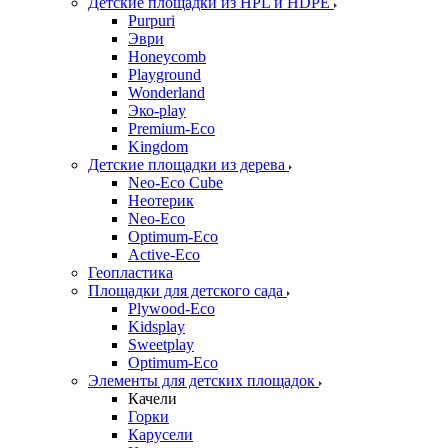
Детские площадки из HPL и HDPE
Purpuri
Эври
Honeycomb
Playground
Wonderland
Эко-play
Premium-Eco
Kingdom
Детские площадки из дерева
Neo-Eco Cube
Неотерик
Neo-Eco
Оptimum-Еco
Active-Eco
Геопластика
Площадки для детского сада
Plywood-Eco
Kidsplay
Sweetplay
Оptimum-Еco
Элементы для детских площадок
Качели
Горки
Карусели