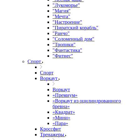
"Лукоморье"
"Магия"
"Мечта"
"Настроение"
"Пиратский корабль"
"Ранчо"
"Соломенный дом"
"Тропики"
"Фантастика"
"Фитнес"
Спорт
Спорт
Воркаут
Воркаут
«Премиум»
«Воркаут из оцилиндрованного
бревна»
«Квадрат»
«Мини»
«Пара»
Кроссфит
Тренажеры