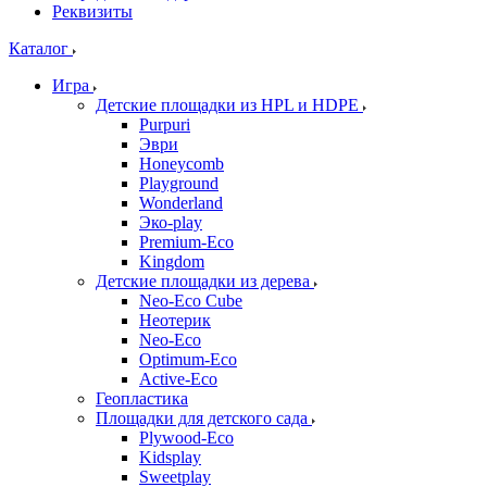
Реквизиты
Каталог
Игра
Детские площадки из HPL и HDPE
Purpuri
Эври
Honeycomb
Playground
Wonderland
Эко-play
Premium-Eco
Kingdom
Детские площадки из дерева
Neo-Eco Cube
Неотерик
Neo-Eco
Оptimum-Еco
Active-Eco
Геопластика
Площадки для детского сада
Plywood-Eco
Kidsplay
Sweetplay