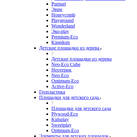
Purpuri
Эври
Honeycomb
Playground
Wonderland
Эко-play
Premium-Eco
Kingdom
Детские площадки из дерева
Детские площадки из дерева
Neo-Eco Cube
Неотерик
Neo-Eco
Оptimum-Еco
Active-Eco
Геопластика
Площадки для детского сада
Площадки для детского сада
Plywood-Eco
Kidsplay
Sweetplay
Оptimum-Еco
Элементы для детских площадок