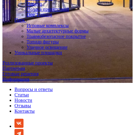
Паркур
Полоса препятствий
Dog Training
Парк
Игровые комплексы
Малые архитектурные формы
Травмобезопасное покрытие
Топиар фигуры
Уличное освещение
Уникальные площадки
Реализованные проекты
Партнерам
Готовые решения
Информация
Вопросы и ответы
Статьи
Новости
Отзывы
Контакты