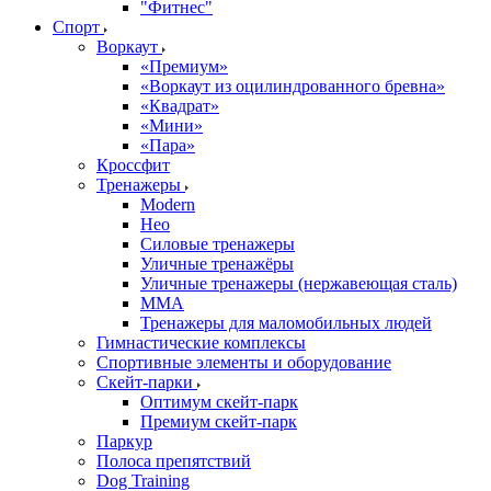
"Фитнес"
Спорт
Воркаут
«Премиум»
«Воркаут из оцилиндрованного бревна»
«Квадрат»
«Мини»
«Пара»
Кроссфит
Тренажеры
Modern
Нео
Силовые тренажеры
Уличные тренажёры
Уличные тренажеры (нержавеющая сталь)
ММА
Тренажеры для маломобильных людей
Гимнастические комплексы
Спортивные элементы и оборудование
Скейт-парки
Оптимум скейт-парк
Премиум скейт-парк
Паркур
Полоса препятствий
Dog Training