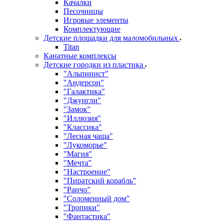
Качалки
Песочницы
Игровые элементы
Комплектующие
Детские площадки для маломобильных
Titan
Канатные комплексы
Детские городки из пластика
"Альпинист"
"Андерсон"
"Галактика"
"Джунгли"
"Замок"
"Иллюзия"
"Классика"
"Лесная чаща"
"Лукоморье"
"Магия"
"Мечта"
"Настроение"
"Пиратский корабль"
"Ранчо"
"Соломенный дом"
"Тропики"
"Фантастика"