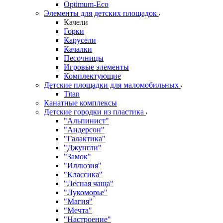
Оptimum-Еco
Элементы для детских площадок
Качели
Горки
Карусели
Качалки
Песочницы
Игровые элементы
Комплектующие
Детские площадки для маломобильных
Titan
Канатные комплексы
Детские городки из пластика
"Альпинист"
"Андерсон"
"Галактика"
"Джунгли"
"Замок"
"Иллюзия"
"Классика"
"Лесная чаща"
"Лукоморье"
"Магия"
"Мечта"
"Настроение"