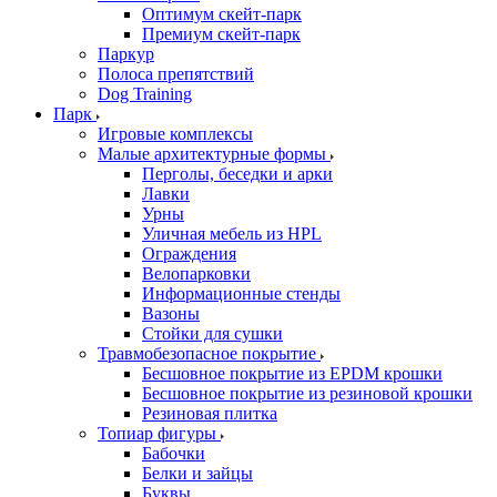
Оптимум скейт-парк
Премиум скейт-парк
Паркур
Полоса препятствий
Dog Training
Парк
Игровые комплексы
Малые архитектурные формы
Перголы, беседки и арки
Лавки
Урны
Уличная мебель из HPL
Ограждения
Велопарковки
Информационные стенды
Вазоны
Стойки для сушки
Травмобезопасное покрытие
Бесшовное покрытие из EPDM крошки
Бесшовное покрытие из резиновой крошки
Резиновая плитка
Топиар фигуры
Бабочки
Белки и зайцы
Буквы