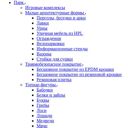
Парк
Игровые комплексы
Малые архитектурные формы
Перголы, беседки и арки
Лавки
Урны
Уличная мебель из HPL
Ограждения
Велопарковки
Информационные стенды
Вазоны
Стойки для сушки
Травмобезопасное покрытие
Бесшовное покрытие из EPDM крошки
Бесшовное покрытие из резиновой крошки
Резиновая плитка
Топиар фигуры
Бабочки
Белки и зайцы
Буквы
Грибы
Лоси
Лошади
Медведи
Мячи