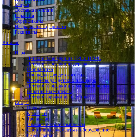
Услуги
Доставка и оплата
Гарантия
Сертификаты
Награды, благодарности
Реквизиты
Каталог
Игра
Детские площадки из HPL и HDPE
Детские площадки из дерева
Геопластика
Площадки для детского сада
Элементы для детских площадок
Детские площадки для маломобильных
Канатные комплексы
Детские городки из пластика
Спорт
Воркаут
Кроссфит
Тренажеры
Гимнастические комплексы
Спортивные элементы и оборудование
Скейт-парки