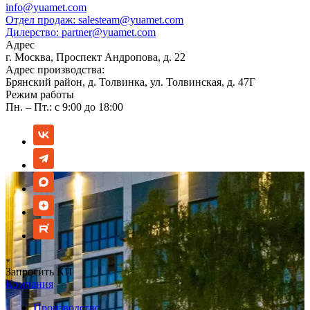
info@yuamet.com
Отдел продаж:
salesteam@yuamet.com
Дилерство:
partner@yuamet.com
Адрес
г. Москва, Проспект Андропова, д. 22
Адрес производства:
Брянский район, д. Толвинка, ул. Толвинская, д. 47Г
Режим работы
Пн. – Пт.: с 9:00 до 18:00
Запросить КП
Компания
Производство