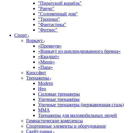
"Пиратский корабль"
"Ранчо"
"Соломенный дом"
"Тропики"
"Фантастика"
"Фитнес"
Спорт
Воркаут
«Премиум»
«Воркаут из оцилиндрованного бревна»
«Квадрат»
«Мини»
«Пара»
Кроссфит
Тренажеры
Modern
Нео
Силовые тренажеры
Уличные тренажёры
Уличные тренажеры (нержавеющая сталь)
ММА
Тренажеры для маломобильных людей
Гимнастические комплексы
Спортивные элементы и оборудование
Скейт-парки