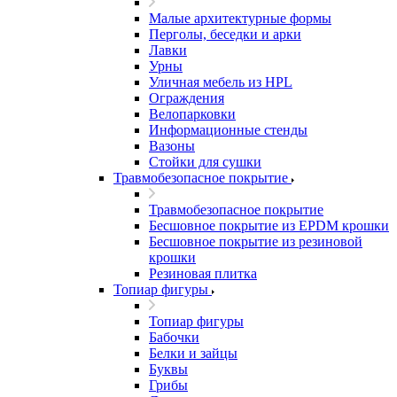
Малые архитектурные формы
Перголы, беседки и арки
Лавки
Урны
Уличная мебель из HPL
Ограждения
Велопарковки
Информационные стенды
Вазоны
Стойки для сушки
Травмобезопасное покрытие
Травмобезопасное покрытие
Бесшовное покрытие из EPDM крошки
Бесшовное покрытие из резиновой
крошки
Резиновая плитка
Топиар фигуры
Топиар фигуры
Бабочки
Белки и зайцы
Буквы
Грибы