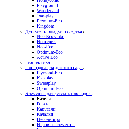
Honeycomb
Playground
Wonderland
Эко-play
Premium-Eco
Kingdom
Детские площадки из дерева
Neo-Eco Cube
Неотерик
Neo-Eco
Оptimum-Еco
Active-Eco
Геопластика
Площадки для детского сада
Plywood-Eco
Kidsplay
Sweetplay
Оptimum-Еco
Элементы для детских площадок
Качели
Горки
Карусели
Качалки
Песочницы
Игровые элементы