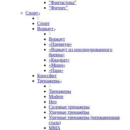
"Фантастика"
"Фитнес"
Спорт
Спорт
Воркаут
Воркаут
«Премиум»
«Воркаут из оцилиндрованного
бревна»
«Квадрат»
«Мини»
«Пара»
Кроссфит
Тренажеры
Тренажеры
Modern
Нео
Силовые тренажеры
Уличные тренажёры
Уличные тренажеры (нержавеющая
сталь)
ММА