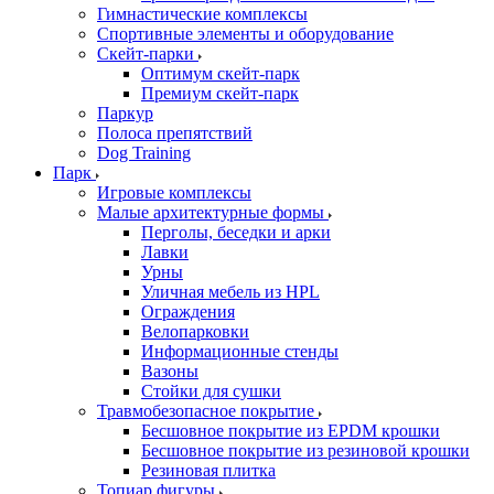
Гимнастические комплексы
Спортивные элементы и оборудование
Скейт-парки
Оптимум скейт-парк
Премиум скейт-парк
Паркур
Полоса препятствий
Dog Training
Парк
Игровые комплексы
Малые архитектурные формы
Перголы, беседки и арки
Лавки
Урны
Уличная мебель из HPL
Ограждения
Велопарковки
Информационные стенды
Вазоны
Стойки для сушки
Травмобезопасное покрытие
Бесшовное покрытие из EPDM крошки
Бесшовное покрытие из резиновой крошки
Резиновая плитка
Топиар фигуры