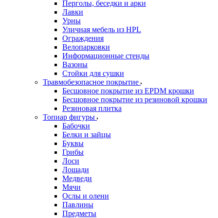
Перголы, беседки и арки
Лавки
Урны
Уличная мебель из HPL
Ограждения
Велопарковки
Информационные стенды
Вазоны
Стойки для сушки
Травмобезопасное покрытие
Бесшовное покрытие из EPDM крошки
Бесшовное покрытие из резиновой крошки
Резиновая плитка
Топиар фигуры
Бабочки
Белки и зайцы
Буквы
Грибы
Лоси
Лошади
Медведи
Мячи
Ослы и олени
Павлины
Предметы