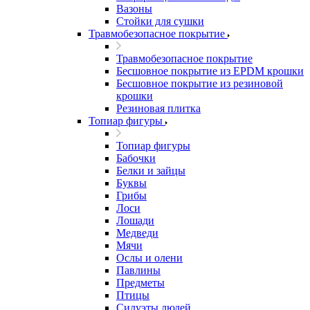
Вазоны
Стойки для сушки
Травмобезопасное покрытие
Травмобезопасное покрытие
Бесшовное покрытие из EPDM крошки
Бесшовное покрытие из резиновой
крошки
Резиновая плитка
Топиар фигуры
Топиар фигуры
Бабочки
Белки и зайцы
Буквы
Грибы
Лоси
Лошади
Медведи
Мячи
Ослы и олени
Павлины
Предметы
Птицы
Силуэты людей