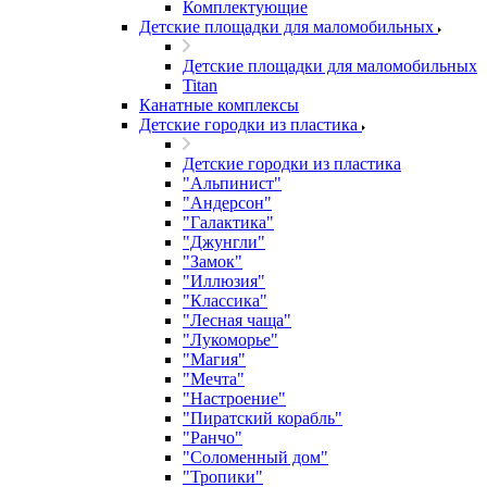
Комплектующие
Детские площадки для маломобильных
Детские площадки для маломобильных
Titan
Канатные комплексы
Детские городки из пластика
Детские городки из пластика
"Альпинист"
"Андерсон"
"Галактика"
"Джунгли"
"Замок"
"Иллюзия"
"Классика"
"Лесная чаща"
"Лукоморье"
"Магия"
"Мечта"
"Настроение"
"Пиратский корабль"
"Ранчо"
"Соломенный дом"
"Тропики"