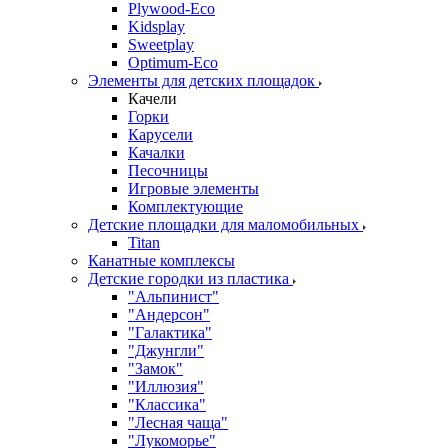
Plywood-Eco
Kidsplay
Sweetplay
Оptimum-Еco
Элементы для детских площадок
Качели
Горки
Карусели
Качалки
Песочницы
Игровые элементы
Комплектующие
Детские площадки для маломобильных
Titan
Канатные комплексы
Детские городки из пластика
"Альпинист"
"Андерсон"
"Галактика"
"Джунгли"
"Замок"
"Иллюзия"
"Классика"
"Лесная чаща"
"Лукоморье"