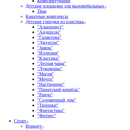
Комплектующие
Детские площадки для маломобильных
Titan
Канатные комплексы
Детские городки из пластика
"Альпинист"
"Андерсон"
"Галактика"
"Джунгли"
"Замок"
"Иллюзия"
"Классика"
"Лесная чаща"
"Лукоморье"
"Магия"
"Мечта"
"Настроение"
"Пиратский корабль"
"Ранчо"
"Соломенный дом"
"Тропики"
"Фантастика"
"Фитнес"
Спорт
Воркаут