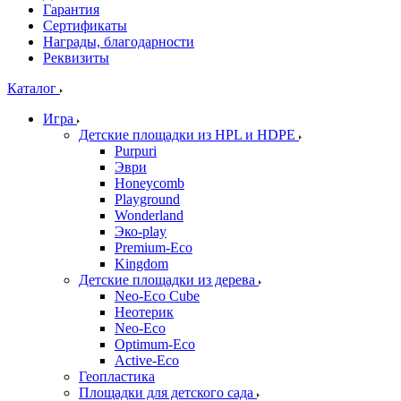
Гарантия
Сертификаты
Награды, благодарности
Реквизиты
Каталог
Игра
Детские площадки из HPL и HDPE
Purpuri
Эври
Honeycomb
Playground
Wonderland
Эко-play
Premium-Eco
Kingdom
Детские площадки из дерева
Neo-Eco Cube
Неотерик
Neo-Eco
Оptimum-Еco
Active-Eco
Геопластика
Площадки для детского сада