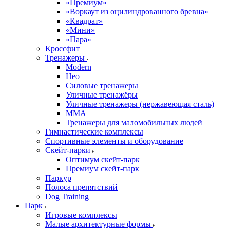
«Премиум»
«Воркаут из оцилиндрованного бревна»
«Квадрат»
«Мини»
«Пара»
Кроссфит
Тренажеры
Modern
Нео
Силовые тренажеры
Уличные тренажёры
Уличные тренажеры (нержавеющая сталь)
ММА
Тренажеры для маломобильных людей
Гимнастические комплексы
Спортивные элементы и оборудование
Скейт-парки
Оптимум скейт-парк
Премиум скейт-парк
Паркур
Полоса препятствий
Dog Training
Парк
Игровые комплексы
Малые архитектурные формы