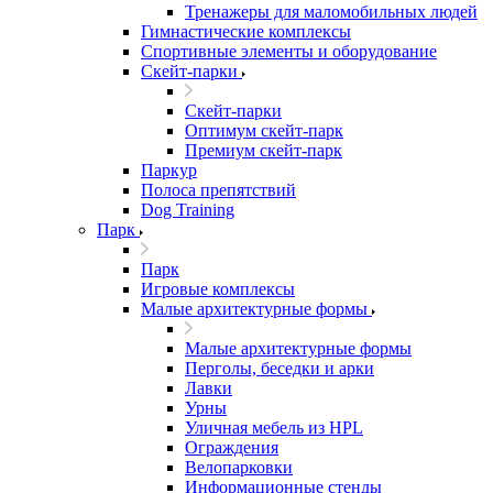
Тренажеры для маломобильных людей
Гимнастические комплексы
Спортивные элементы и оборудование
Скейт-парки
Скейт-парки
Оптимум скейт-парк
Премиум скейт-парк
Паркур
Полоса препятствий
Dog Training
Парк
Парк
Игровые комплексы
Малые архитектурные формы
Малые архитектурные формы
Перголы, беседки и арки
Лавки
Урны
Уличная мебель из HPL
Ограждения
Велопарковки
Информационные стенды