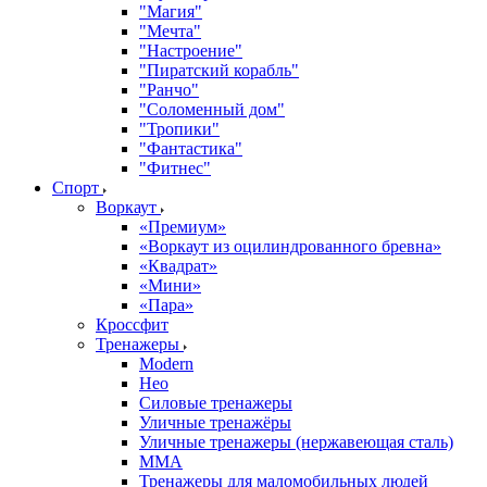
"Магия"
"Мечта"
"Настроение"
"Пиратский корабль"
"Ранчо"
"Соломенный дом"
"Тропики"
"Фантастика"
"Фитнес"
Спорт
Воркаут
«Премиум»
«Воркаут из оцилиндрованного бревна»
«Квадрат»
«Мини»
«Пара»
Кроссфит
Тренажеры
Modern
Нео
Силовые тренажеры
Уличные тренажёры
Уличные тренажеры (нержавеющая сталь)
ММА
Тренажеры для маломобильных людей