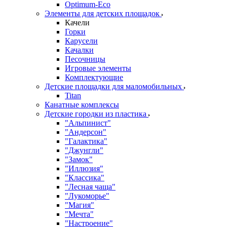
Оptimum-Еco
Элементы для детских площадок
Качели
Горки
Карусели
Качалки
Песочницы
Игровые элементы
Комплектующие
Детские площадки для маломобильных
Titan
Канатные комплексы
Детские городки из пластика
"Альпинист"
"Андерсон"
"Галактика"
"Джунгли"
"Замок"
"Иллюзия"
"Классика"
"Лесная чаща"
"Лукоморье"
"Магия"
"Мечта"
"Настроение"