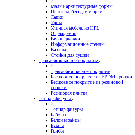
Малые архитектурные формы
Перголы, беседки и арки
Лавки
Урны
Уличная мебель из HPL
Ограждения
Велопарковки
Информационные стенды
Вазоны
Стойки для сушки
Травмобезопасное покрытие
Травмобезопасное покрытие
Бесшовное покрытие из EPDM крошки
Бесшовное покрытие из резиновой
крошки
Резиновая плитка
Топиар фигуры
Топиар фигуры
Бабочки
Белки и зайцы
Буквы
Грибы