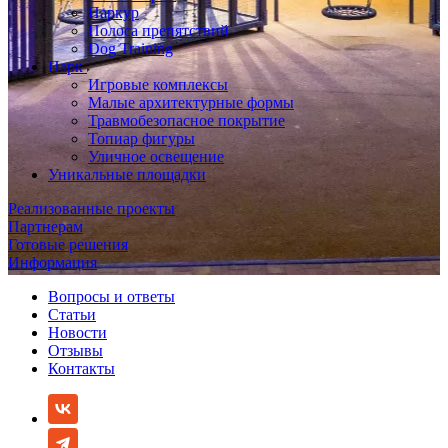
Паркур
Полоса препятствий
Dog Training
Парк
Игровые комплексы
Малые архитектурные формы
Травмобезопасное покрытие
Топиар фигуры
Уличное освещение
Уникальные площадки
Реализованные проекты
Партнерам
Готовые решения
Информация
Вопросы и ответы
Статьи
Новости
Отзывы
Контакты