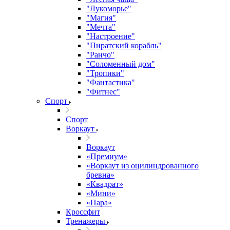
"Лукоморье"
"Магия"
"Мечта"
"Настроение"
"Пиратский корабль"
"Ранчо"
"Соломенный дом"
"Тропики"
"Фантастика"
"Фитнес"
Спорт
Спорт
Воркаут
Воркаут
«Премиум»
«Воркаут из оцилиндрованного
бревна»
«Квадрат»
«Мини»
«Пара»
Кроссфит
Тренажеры