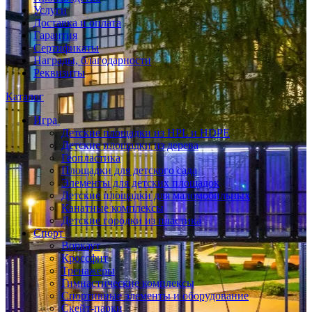
Услуги
Доставка и оплата
Гарантия
Сертификаты
Награды, благодарности
Реквизиты
Каталог
Игра
Детские площадки из HPL и HDPE
Детские площадки из дерева
Геопластика
Площадки для детского сада
Элементы для детских площадок
Детские площадки для маломобильных
Канатные комплексы
Детские городки из пластика
Спорт
Воркаут
Кроссфит
Тренажеры
Гимнастические комплексы
Спортивные элементы и оборудование
Скейт-парки