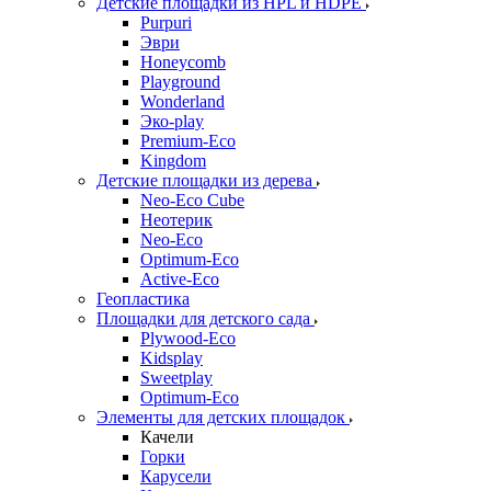
Детские площадки из HPL и HDPE
Purpuri
Эври
Honeycomb
Playground
Wonderland
Эко-play
Premium-Eco
Kingdom
Детские площадки из дерева
Neo-Eco Cube
Неотерик
Neo-Eco
Оptimum-Еco
Active-Eco
Геопластика
Площадки для детского сада
Plywood-Eco
Kidsplay
Sweetplay
Оptimum-Еco
Элементы для детских площадок
Качели
Горки
Карусели