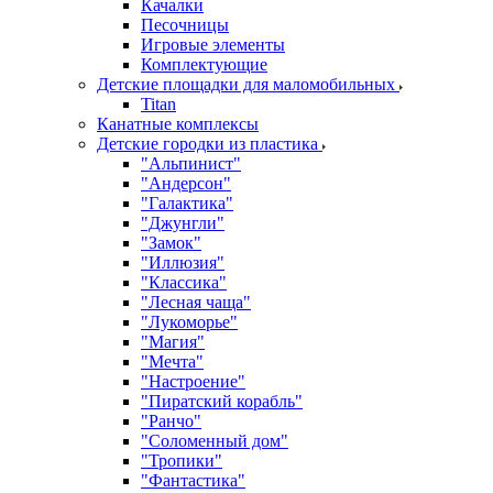
Качалки
Песочницы
Игровые элементы
Комплектующие
Детские площадки для маломобильных
Titan
Канатные комплексы
Детские городки из пластика
"Альпинист"
"Андерсон"
"Галактика"
"Джунгли"
"Замок"
"Иллюзия"
"Классика"
"Лесная чаща"
"Лукоморье"
"Магия"
"Мечта"
"Настроение"
"Пиратский корабль"
"Ранчо"
"Соломенный дом"
"Тропики"
"Фантастика"