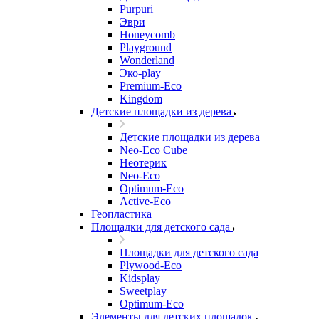
Purpuri
Эври
Honeycomb
Playground
Wonderland
Эко-play
Premium-Eco
Kingdom
Детские площадки из дерева
Детские площадки из дерева
Neo-Eco Cube
Неотерик
Neo-Eco
Оptimum-Еco
Active-Eco
Геопластика
Площадки для детского сада
Площадки для детского сада
Plywood-Eco
Kidsplay
Sweetplay
Оptimum-Еco
Элементы для детских площадок