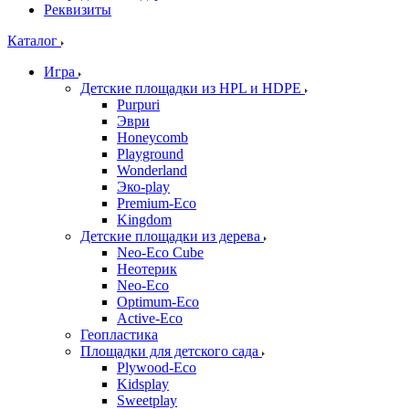
Реквизиты
Каталог
Игра
Детские площадки из HPL и HDPE
Purpuri
Эври
Honeycomb
Playground
Wonderland
Эко-play
Premium-Eco
Kingdom
Детские площадки из дерева
Neo-Eco Cube
Неотерик
Neo-Eco
Оptimum-Еco
Active-Eco
Геопластика
Площадки для детского сада
Plywood-Eco
Kidsplay
Sweetplay