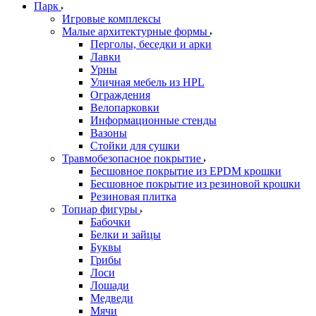
Парк
Игровые комплексы
Малые архитектурные формы
Перголы, беседки и арки
Лавки
Урны
Уличная мебель из HPL
Ограждения
Велопарковки
Информационные стенды
Вазоны
Стойки для сушки
Травмобезопасное покрытие
Бесшовное покрытие из EPDM крошки
Бесшовное покрытие из резиновой крошки
Резиновая плитка
Топиар фигуры
Бабочки
Белки и зайцы
Буквы
Грибы
Лоси
Лошади
Медведи
Мячи