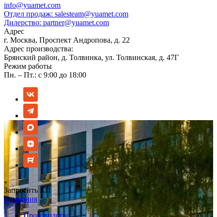
info@yuamet.com
Отдел продаж:
salesteam@yuamet.com
Дилерство:
partner@yuamet.com
Адрес
г. Москва, Проспект Андропова, д. 22
Адрес производства:
Брянский район, д. Толвинка, ул. Толвинская, д. 47Г
Режим работы
Пн. – Пт.: с 9:00 до 18:00
Запросить КП
Компания
Производство