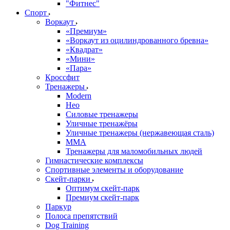
"Фитнес"
Спорт
Воркаут
«Премиум»
«Воркаут из оцилиндрованного бревна»
«Квадрат»
«Мини»
«Пара»
Кроссфит
Тренажеры
Modern
Нео
Силовые тренажеры
Уличные тренажёры
Уличные тренажеры (нержавеющая сталь)
ММА
Тренажеры для маломобильных людей
Гимнастические комплексы
Спортивные элементы и оборудование
Скейт-парки
Оптимум скейт-парк
Премиум скейт-парк
Паркур
Полоса препятствий
Dog Training