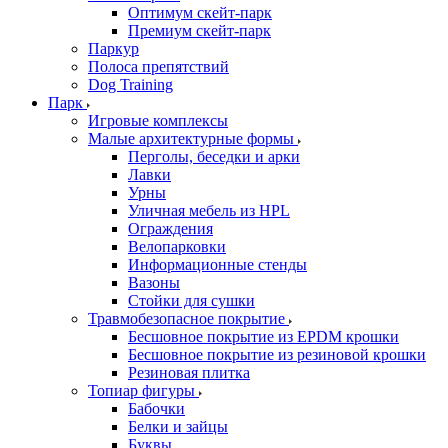
Оптимум скейт-парк
Премиум скейт-парк
Паркур
Полоса препятствий
Dog Training
Парк
Игровые комплексы
Малые архитектурные формы
Перголы, беседки и арки
Лавки
Урны
Уличная мебель из HPL
Ограждения
Велопарковки
Информационные стенды
Вазоны
Стойки для сушки
Травмобезопасное покрытие
Бесшовное покрытие из EPDM крошки
Бесшовное покрытие из резиновой крошки
Резиновая плитка
Топиар фигуры
Бабочки
Белки и зайцы
Буквы