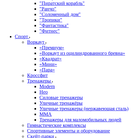
"Пиратский корабль"
"Ранчо"
"Соломенный дом"
"Тропики"
"Фантастика"
"Фитнес"
Спорт
Воркаут
«Премиум»
«Воркаут из оцилиндрованного бревна»
«Квадрат»
«Мини»
«Пара»
Кроссфит
Тренажеры
Modern
Нео
Силовые тренажеры
Уличные тренажёры
Уличные тренажеры (нержавеющая сталь)
ММА
Тренажеры для маломобильных людей
Гимнастические комплексы
Спортивные элементы и оборудование
Скейт-парки