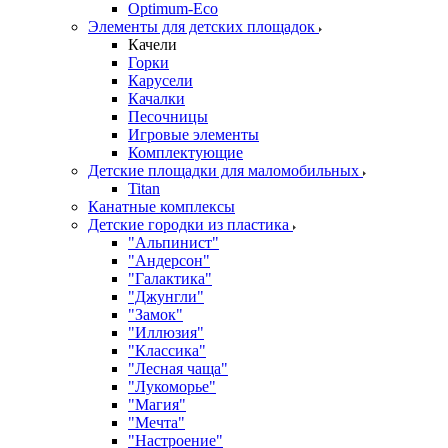
Оptimum-Еco
Элементы для детских площадок
Качели
Горки
Карусели
Качалки
Песочницы
Игровые элементы
Комплектующие
Детские площадки для маломобильных
Titan
Канатные комплексы
Детские городки из пластика
"Альпинист"
"Андерсон"
"Галактика"
"Джунгли"
"Замок"
"Иллюзия"
"Классика"
"Лесная чаща"
"Лукоморье"
"Магия"
"Мечта"
"Настроение"