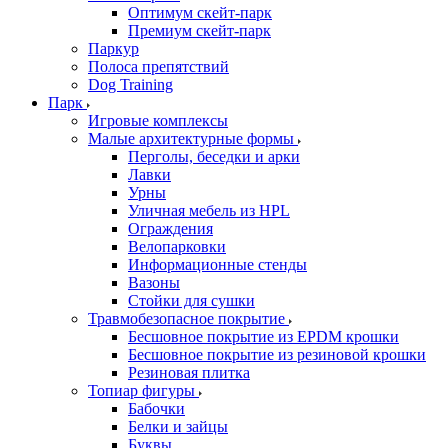
Оптимум скейт-парк
Премиум скейт-парк
Паркур
Полоса препятствий
Dog Training
Парк
Игровые комплексы
Малые архитектурные формы
Перголы, беседки и арки
Лавки
Урны
Уличная мебель из HPL
Ограждения
Велопарковки
Информационные стенды
Вазоны
Стойки для сушки
Травмобезопасное покрытие
Бесшовное покрытие из EPDM крошки
Бесшовное покрытие из резиновой крошки
Резиновая плитка
Топиар фигуры
Бабочки
Белки и зайцы
Буквы