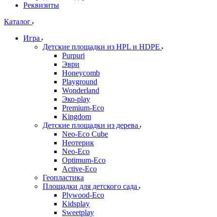
Реквизиты
Каталог
Игра
Детские площадки из HPL и HDPE
Purpuri
Эври
Honeycomb
Playground
Wonderland
Эко-play
Premium-Eco
Kingdom
Детские площадки из дерева
Neo-Eco Cube
Неотерик
Neo-Eco
Оptimum-Еco
Active-Eco
Геопластика
Площадки для детского сада
Plywood-Eco
Kidsplay
Sweetplay