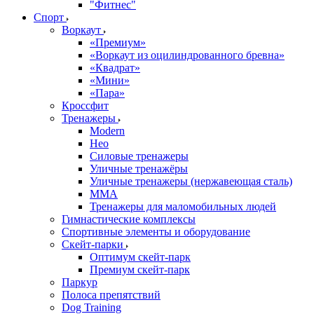
"Фитнес"
Спорт
Воркаут
«Премиум»
«Воркаут из оцилиндрованного бревна»
«Квадрат»
«Мини»
«Пара»
Кроссфит
Тренажеры
Modern
Нео
Силовые тренажеры
Уличные тренажёры
Уличные тренажеры (нержавеющая сталь)
ММА
Тренажеры для маломобильных людей
Гимнастические комплексы
Спортивные элементы и оборудование
Скейт-парки
Оптимум скейт-парк
Премиум скейт-парк
Паркур
Полоса препятствий
Dog Training