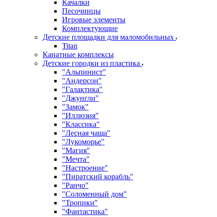
Качалки
Песочницы
Игровые элементы
Комплектующие
Детские площадки для маломобильных
Titan
Канатные комплексы
Детские городки из пластика
"Альпинист"
"Андерсон"
"Галактика"
"Джунгли"
"Замок"
"Иллюзия"
"Классика"
"Лесная чаща"
"Лукоморье"
"Магия"
"Мечта"
"Настроение"
"Пиратский корабль"
"Ранчо"
"Соломенный дом"
"Тропики"
"Фантастика"