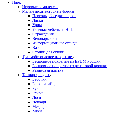
Парк
Игровые комплексы
Малые архитектурные формы
Перголы, беседки и арки
Лавки
Урны
Уличная мебель из HPL
Ограждения
Велопарковки
Информационные стенды
Вазоны
Стойки для сушки
Травмобезопасное покрытие
Бесшовное покрытие из EPDM крошки
Бесшовное покрытие из резиновой крошки
Резиновая плитка
Топиар фигуры
Бабочки
Белки и зайцы
Буквы
Грибы
Лоси
Лошади
Медведи
Мячи