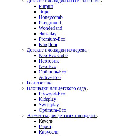
Детские площадки из HPL и HDPE
Purpuri
Эври
Honeycomb
Playground
Wonderland
Эко-play
Premium-Eco
Kingdom
Детские площадки из дерева
Neo-Eco Cube
Неотерик
Neo-Eco
Оptimum-Еco
Active-Eco
Геопластика
Площадки для детского сада
Plywood-Eco
Kidsplay
Sweetplay
Оptimum-Еco
Элементы для детских площадок
Качели
Горки
Карусели