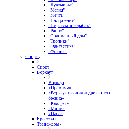
"Лукоморье"
"Магия"
"Мечта"
"Настроение"
"Пиратский корабль"
"Ранчо"
"Соломенный дом"
"Тропики"
"Фантастика"
"Фитнес"
Спорт
Спорт
Воркаут
Воркаут
«Премиум»
«Воркаут из оцилиндрованного
бревна»
«Квадрат»
«Мини»
«Пара»
Кроссфит
Тренажеры