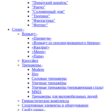
"Пиратский корабль"
"Ранчо"
"Соломенный дом"
"Тропики"
"Фантастика"
"Фитнес"
Спорт
Воркаут
«Премиум»
«Воркаут из оцилиндрованного бревна»
«Квадрат»
«Мини»
«Пара»
Кроссфит
Тренажеры
Modern
Нео
Силовые тренажеры
Уличные тренажёры
Уличные тренажеры (нержавеющая сталь)
ММА
Тренажеры для маломобильных людей
Гимнастические комплексы
Спортивные элементы и оборудование
Скейт-парки