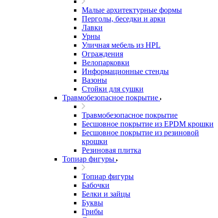
Малые архитектурные формы
Перголы, беседки и арки
Лавки
Урны
Уличная мебель из HPL
Ограждения
Велопарковки
Информационные стенды
Вазоны
Стойки для сушки
Травмобезопасное покрытие
Травмобезопасное покрытие
Бесшовное покрытие из EPDM крошки
Бесшовное покрытие из резиновой
крошки
Резиновая плитка
Топиар фигуры
Топиар фигуры
Бабочки
Белки и зайцы
Буквы
Грибы