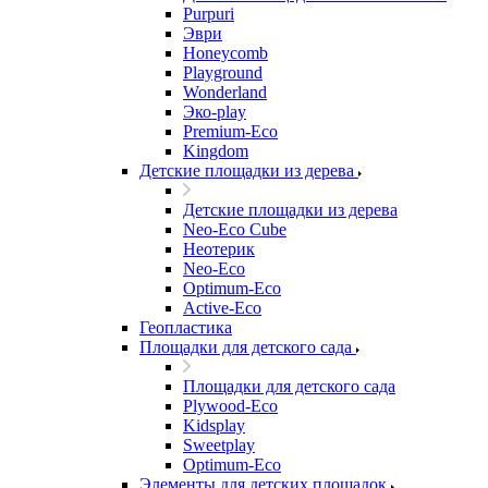
Purpuri
Эври
Honeycomb
Playground
Wonderland
Эко-play
Premium-Eco
Kingdom
Детские площадки из дерева
Детские площадки из дерева
Neo-Eco Cube
Неотерик
Neo-Eco
Оptimum-Еco
Active-Eco
Геопластика
Площадки для детского сада
Площадки для детского сада
Plywood-Eco
Kidsplay
Sweetplay
Оptimum-Еco
Элементы для детских площадок