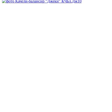
В наличии
Арт.
КЧБл.Дж10
Заказать
Запросить КП
Скачать DWG
Запросить 3D
Спросите все, что вам нужно, у менеджера:
8-800-707-64-70