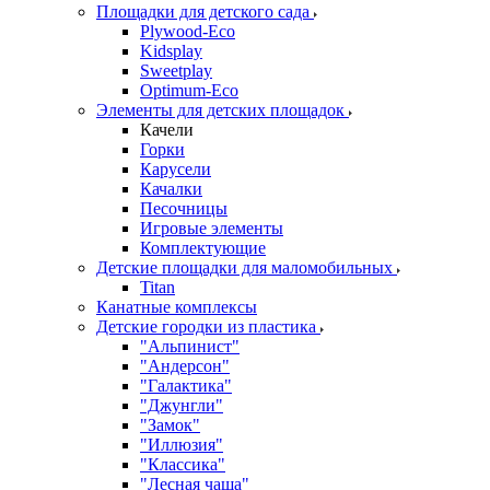
Площадки для детского сада
Plywood-Eco
Kidsplay
Sweetplay
Оptimum-Еco
Элементы для детских площадок
Качели
Горки
Карусели
Качалки
Песочницы
Игровые элементы
Комплектующие
Детские площадки для маломобильных
Titan
Канатные комплексы
Детские городки из пластика
"Альпинист"
"Андерсон"
"Галактика"
"Джунгли"
"Замок"
"Иллюзия"
"Классика"
"Лесная чаща"