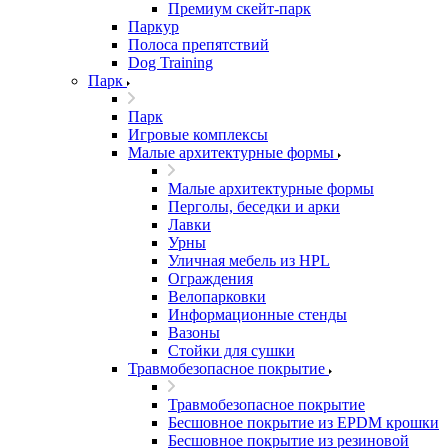
Премиум скейт-парк
Паркур
Полоса препятствий
Dog Training
Парк
Парк
Игровые комплексы
Малые архитектурные формы
Малые архитектурные формы
Перголы, беседки и арки
Лавки
Урны
Уличная мебель из HPL
Ограждения
Велопарковки
Информационные стенды
Вазоны
Стойки для сушки
Травмобезопасное покрытие
Травмобезопасное покрытие
Бесшовное покрытие из EPDM крошки
Бесшовное покрытие из резиновой