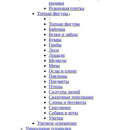
крошки
Резиновая плитка
Топиар фигуры
Топиар фигуры
Бабочки
Белки и зайцы
Буквы
Грибы
Лоси
Лошади
Медведи
Мячи
Ослы и олени
Павлины
Предметы
Птицы
Силуэты людей
Сказочные персонажи
Слоны и бегемоты
Снеговики
Собаки и коты
Улитки
Уличное освещение
Уникальные площадки