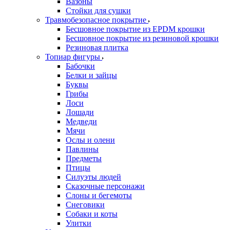
Вазоны
Стойки для сушки
Травмобезопасное покрытие
Бесшовное покрытие из EPDM крошки
Бесшовное покрытие из резиновой крошки
Резиновая плитка
Топиар фигуры
Бабочки
Белки и зайцы
Буквы
Грибы
Лоси
Лошади
Медведи
Мячи
Ослы и олени
Павлины
Предметы
Птицы
Силуэты людей
Сказочные персонажи
Слоны и бегемоты
Снеговики
Собаки и коты
Улитки