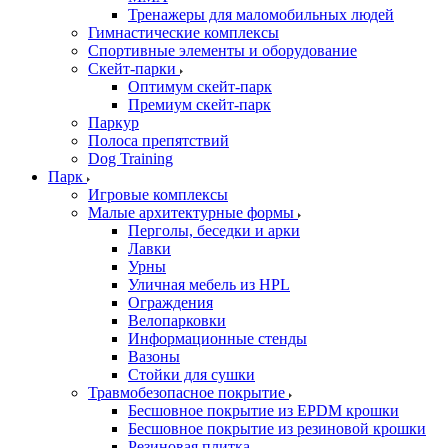
Тренажеры для маломобильных людей
Гимнастические комплексы
Спортивные элементы и оборудование
Скейт-парки
Оптимум скейт-парк
Премиум скейт-парк
Паркур
Полоса препятствий
Dog Training
Парк
Игровые комплексы
Малые архитектурные формы
Перголы, беседки и арки
Лавки
Урны
Уличная мебель из HPL
Ограждения
Велопарковки
Информационные стенды
Вазоны
Стойки для сушки
Травмобезопасное покрытие
Бесшовное покрытие из EPDM крошки
Бесшовное покрытие из резиновой крошки
Резиновая плитка