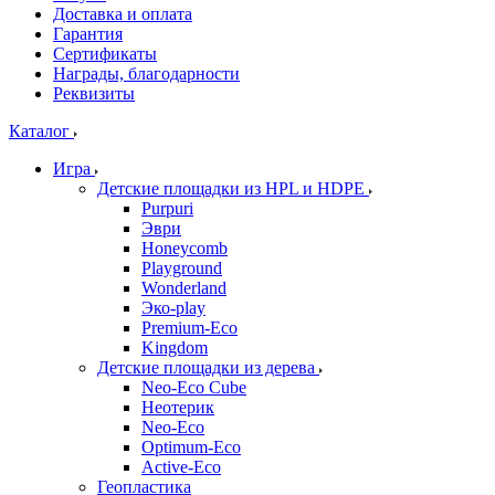
Доставка и оплата
Гарантия
Сертификаты
Награды, благодарности
Реквизиты
Каталог
Игра
Детские площадки из HPL и HDPE
Purpuri
Эври
Honeycomb
Playground
Wonderland
Эко-play
Premium-Eco
Kingdom
Детские площадки из дерева
Neo-Eco Cube
Неотерик
Neo-Eco
Оptimum-Еco
Active-Eco
Геопластика