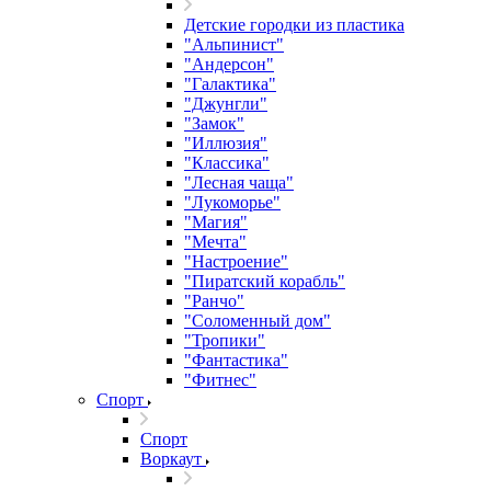
Детские городки из пластика
"Альпинист"
"Андерсон"
"Галактика"
"Джунгли"
"Замок"
"Иллюзия"
"Классика"
"Лесная чаща"
"Лукоморье"
"Магия"
"Мечта"
"Настроение"
"Пиратский корабль"
"Ранчо"
"Соломенный дом"
"Тропики"
"Фантастика"
"Фитнес"
Спорт
Спорт
Воркаут