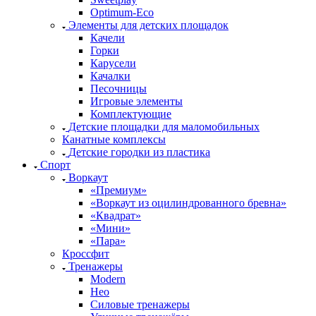
Оptimum-Еco
Элементы для детских площадок
Качели
Горки
Карусели
Качалки
Песочницы
Игровые элементы
Комплектующие
Детские площадки для маломобильных
Канатные комплексы
Детские городки из пластика
Спорт
Воркаут
«Премиум»
«Воркаут из оцилиндрованного бревна»
«Квадрат»
«Мини»
«Пара»
Кроссфит
Тренажеры
Modern
Нео
Силовые тренажеры