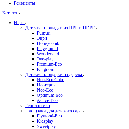
Реквизиты
Каталог
Игра
Детские площадки из HPL и HDPE
Purpuri
Эври
Honeycomb
Playground
Wonderland
Эко-play
Premium-Eco
Kingdom
Детские площадки из дерева
Neo-Eco Cube
Неотерик
Neo-Eco
Оptimum-Еco
Active-Eco
Геопластика
Площадки для детского сада
Plywood-Eco
Kidsplay
Sweetplay