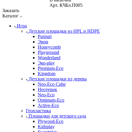
Арт.
КЧБл.П005
Заказать
Каталог
Игра
Детские площадки из HPL и HDPE
Purpuri
Эври
Honeycomb
Playground
Wonderland
Эко-play
Premium-Eco
Kingdom
Детские площадки из дерева
Neo-Eco Cube
Неотерик
Neo-Eco
Оptimum-Еco
Active-Eco
Геопластика
Площадки для детского сада
Plywood-Eco
Kidsplay
Sweetplay