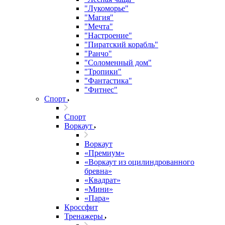
"Лукоморье"
"Магия"
"Мечта"
"Настроение"
"Пиратский корабль"
"Ранчо"
"Соломенный дом"
"Тропики"
"Фантастика"
"Фитнес"
Спорт
Спорт
Воркаут
Воркаут
«Премиум»
«Воркаут из оцилиндрованного
бревна»
«Квадрат»
«Мини»
«Пара»
Кроссфит
Тренажеры