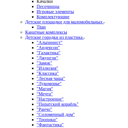
Качалки
Песочницы
Игровые элементы
Комплектующие
Детские площадки для маломобильных
Titan
Канатные комплексы
Детские городки из пластика
"Альпинист"
"Андерсон"
"Галактика"
"Джунгли"
"Замок"
"Иллюзия"
"Классика"
"Лесная чаща"
"Лукоморье"
"Магия"
"Мечта"
"Настроение"
"Пиратский корабль"
"Ранчо"
"Соломенный дом"
"Тропики"
"Фантастика"