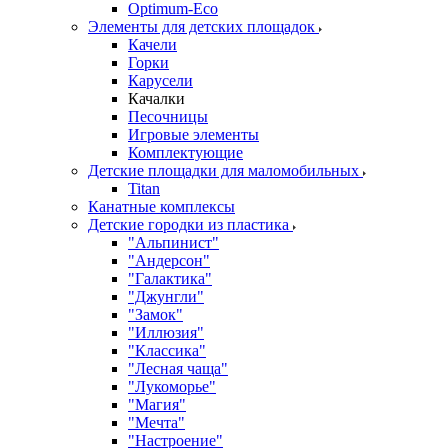
Оptimum-Еco
Элементы для детских площадок
Качели
Горки
Карусели
Качалки
Песочницы
Игровые элементы
Комплектующие
Детские площадки для маломобильных
Titan
Канатные комплексы
Детские городки из пластика
"Альпинист"
"Андерсон"
"Галактика"
"Джунгли"
"Замок"
"Иллюзия"
"Классика"
"Лесная чаща"
"Лукоморье"
"Магия"
"Мечта"
"Настроение"