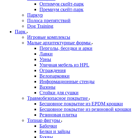
Оптимум скейт-парк
Премиум скейт-парк
Паркур
Полоса препятствий
Dog Training
Парк
Игровые комплексы
Малые архитектурные формы
Перголы, беседки и арки
Лавки
Урны
Уличная мебель из HPL
Ограждения
Велопарковки
Информационные стенды
Вазоны
Стойки для сушки
Травмобезопасное покрытие
Бесшовное покрытие из EPDM крошки
Бесшовное покрытие из резиновой крошки
Резиновая плитка
Топиар фигуры
Бабочки
Белки и зайцы
Буквы