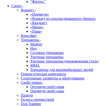
"Фитнес"
Спорт
Воркаут
«Премиум»
«Воркаут из оцилиндрованного бревна»
«Квадрат»
«Мини»
«Пара»
Кроссфит
Тренажеры
Modern
Нео
Силовые тренажеры
Уличные тренажёры
Уличные тренажеры (нержавеющая сталь)
ММА
Тренажеры для маломобильных людей
Гимнастические комплексы
Спортивные элементы и оборудование
Скейт-парки
Оптимум скейт-парк
Премиум скейт-парк
Паркур
Полоса препятствий
Dog Training