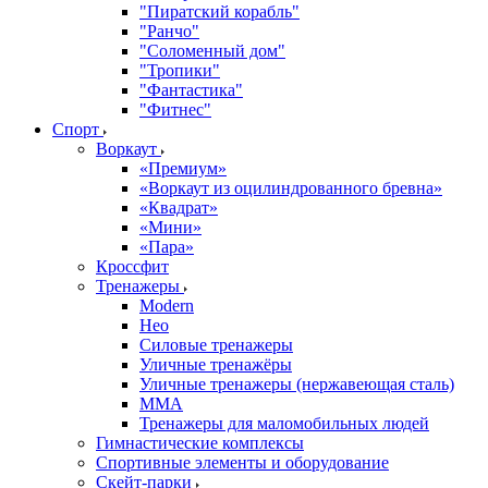
"Пиратский корабль"
"Ранчо"
"Соломенный дом"
"Тропики"
"Фантастика"
"Фитнес"
Спорт
Воркаут
«Премиум»
«Воркаут из оцилиндрованного бревна»
«Квадрат»
«Мини»
«Пара»
Кроссфит
Тренажеры
Modern
Нео
Силовые тренажеры
Уличные тренажёры
Уличные тренажеры (нержавеющая сталь)
ММА
Тренажеры для маломобильных людей
Гимнастические комплексы
Спортивные элементы и оборудование
Скейт-парки