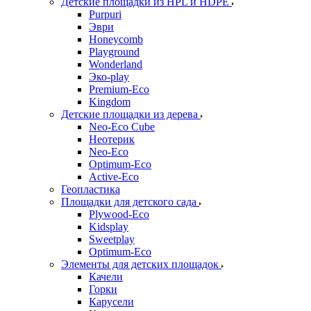
Детские площадки из HPL и HDPE
Purpuri
Эври
Honeycomb
Playground
Wonderland
Эко-play
Premium-Eco
Kingdom
Детские площадки из дерева
Neo-Eco Cube
Неотерик
Neo-Eco
Оptimum-Еco
Active-Eco
Геопластика
Площадки для детского сада
Plywood-Eco
Kidsplay
Sweetplay
Оptimum-Еco
Элементы для детских площадок
Качели
Горки
Карусели