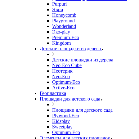
Purpuri
Эври
Honeycomb
Playground
Wonderland
Эко-play
Premium-Eco
Kingdom
Детские площадки из дерева
Детские площадки из дерева
Neo-Eco Cube
Неотерик
Neo-Eco
Оptimum-Еco
Active-Eco
Геопластика
Площадки для детского сада
Площадки для детского сада
Plywood-Eco
Kidsplay
Sweetplay
Оptimum-Еco
Элементы для детских площадок