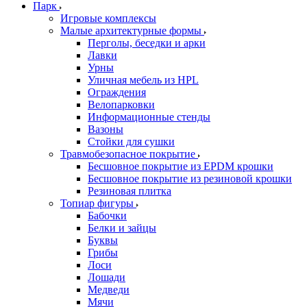
Парк
Игровые комплексы
Малые архитектурные формы
Перголы, беседки и арки
Лавки
Урны
Уличная мебель из HPL
Ограждения
Велопарковки
Информационные стенды
Вазоны
Стойки для сушки
Травмобезопасное покрытие
Бесшовное покрытие из EPDM крошки
Бесшовное покрытие из резиновой крошки
Резиновая плитка
Топиар фигуры
Бабочки
Белки и зайцы
Буквы
Грибы
Лоси
Лошади
Медведи
Мячи