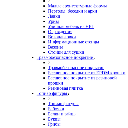
Малые архитектурные формы
Перголы, беседки и арки
Лавки
Урны
Уличная мебель из HPL
Ограждения
Велопарковки
Информационные стенды
Вазоны
Стойки для сушки
Травмобезопасное покрытие
Травмобезопасное покрытие
Бесшовное покрытие из EPDM крошки
Бесшовное покрытие из резиновой
крошки
Резиновая плитка
Топиар фигуры
Топиар фигуры
Бабочки
Белки и зайцы
Буквы
Грибы