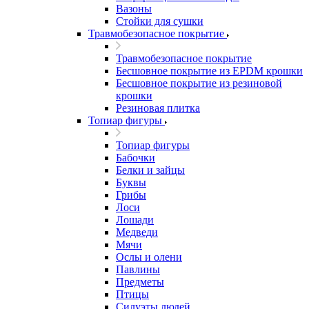
Вазоны
Стойки для сушки
Травмобезопасное покрытие
Травмобезопасное покрытие
Бесшовное покрытие из EPDM крошки
Бесшовное покрытие из резиновой
крошки
Резиновая плитка
Топиар фигуры
Топиар фигуры
Бабочки
Белки и зайцы
Буквы
Грибы
Лоси
Лошади
Медведи
Мячи
Ослы и олени
Павлины
Предметы
Птицы
Силуэты людей