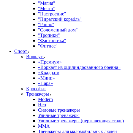
"Магия"
"Мечта"
"Настроение"
"Пиратский корабль"
"Ранчо"
"Соломенный дом"
"Тропики"
"Фантастика"
"Фитнес"
Спорт
Воркаут
«Премиум»
«Воркаут из оцилиндрованного бревна»
«Квадрат»
«Мини»
«Пара»
Кроссфит
Тренажеры
Modern
Нео
Силовые тренажеры
Уличные тренажёры
Уличные тренажеры (нержавеющая сталь)
ММА
Тренажеры для маломобильных людей