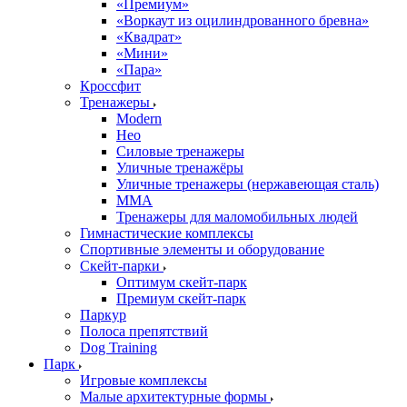
«Премиум»
«Воркаут из оцилиндрованного бревна»
«Квадрат»
«Мини»
«Пара»
Кроссфит
Тренажеры
Modern
Нео
Силовые тренажеры
Уличные тренажёры
Уличные тренажеры (нержавеющая сталь)
ММА
Тренажеры для маломобильных людей
Гимнастические комплексы
Спортивные элементы и оборудование
Скейт-парки
Оптимум скейт-парк
Премиум скейт-парк
Паркур
Полоса препятствий
Dog Training
Парк
Игровые комплексы
Малые архитектурные формы