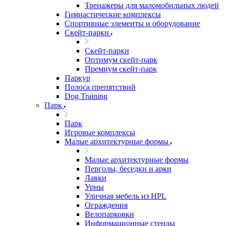
Тренажеры для маломобильных людей
Гимнастические комплексы
Спортивные элементы и оборудование
Скейт-парки
Скейт-парки
Оптимум скейт-парк
Премиум скейт-парк
Паркур
Полоса препятствий
Dog Training
Парк
Парк
Игровые комплексы
Малые архитектурные формы
Малые архитектурные формы
Перголы, беседки и арки
Лавки
Урны
Уличная мебель из HPL
Ограждения
Велопарковки
Информационные стенды