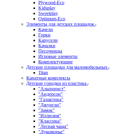
Plywood-Eco
Kidsplay
Sweetplay
Оptimum-Еco
Элементы для детских площадок
Качели
Горки
Карусели
Качалки
Песочницы
Игровые элементы
Комплектующие
Детские площадки для маломобильных
Titan
Канатные комплексы
Детские городки из пластика
"Альпинист"
"Андерсон"
"Галактика"
"Джунгли"
"Замок"
"Иллюзия"
"Классика"
"Лесная чаща"
"Лукоморье"