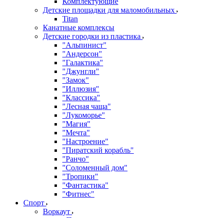
Комплектующие
Детские площадки для маломобильных
Titan
Канатные комплексы
Детские городки из пластика
"Альпинист"
"Андерсон"
"Галактика"
"Джунгли"
"Замок"
"Иллюзия"
"Классика"
"Лесная чаща"
"Лукоморье"
"Магия"
"Мечта"
"Настроение"
"Пиратский корабль"
"Ранчо"
"Соломенный дом"
"Тропики"
"Фантастика"
"Фитнес"
Спорт
Воркаут