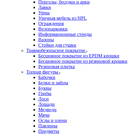
Перголы, беседки и арки
Лавки
Урны
Уличная мебель из HPL
Ограждения
Велопарковки
Информационные стенды
Вазоны
Стойки для сушки
Травмобезопасное покрытие
Бесшовное покрытие из EPDM крошки
Бесшовное покрытие из резиновой крошки
Резиновая плитка
Топиар фигуры
Бабочки
Белки и зайцы
Буквы
Грибы
Лоси
Лошади
Медведи
Мячи
Ослы и олени
Павлины
Предметы