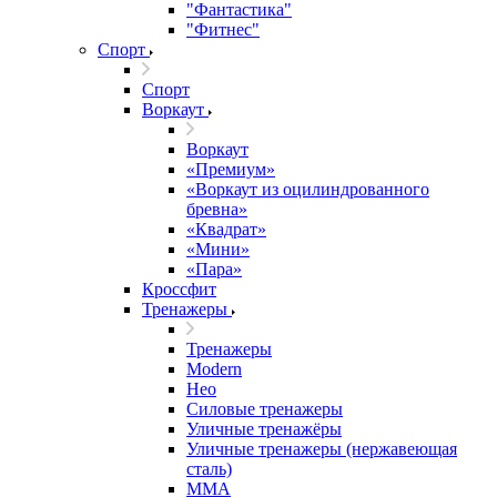
"Фантастика"
"Фитнес"
Спорт
Спорт
Воркаут
Воркаут
«Премиум»
«Воркаут из оцилиндрованного
бревна»
«Квадрат»
«Мини»
«Пара»
Кроссфит
Тренажеры
Тренажеры
Modern
Нео
Силовые тренажеры
Уличные тренажёры
Уличные тренажеры (нержавеющая
сталь)
ММА