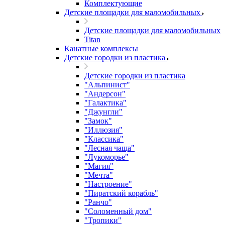
Комплектующие
Детские площадки для маломобильных
Детские площадки для маломобильных
Titan
Канатные комплексы
Детские городки из пластика
Детские городки из пластика
"Альпинист"
"Андерсон"
"Галактика"
"Джунгли"
"Замок"
"Иллюзия"
"Классика"
"Лесная чаща"
"Лукоморье"
"Магия"
"Мечта"
"Настроение"
"Пиратский корабль"
"Ранчо"
"Соломенный дом"
"Тропики"