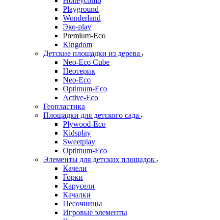
Honeycomb
Playground
Wonderland
Эко-play
Premium-Eco
Kingdom
Детские площадки из дерева
Neo-Eco Cube
Неотерик
Neo-Eco
Оptimum-Еco
Active-Eco
Геопластика
Площадки для детского сада
Plywood-Eco
Kidsplay
Sweetplay
Оptimum-Еco
Элементы для детских площадок
Качели
Горки
Карусели
Качалки
Песочницы
Игровые элементы