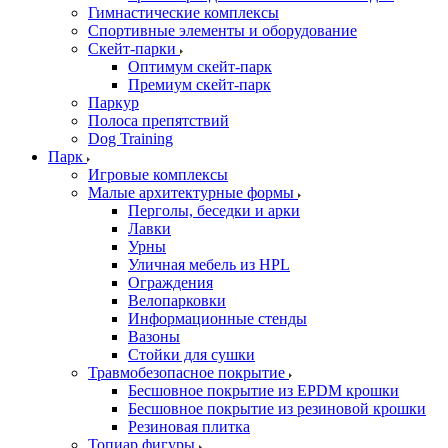
Гимнастические комплексы
Спортивные элементы и оборудование
Скейт-парки
Оптимум скейт-парк
Премиум скейт-парк
Паркур
Полоса препятствий
Dog Training
Парк
Игровые комплексы
Малые архитектурные формы
Перголы, беседки и арки
Лавки
Урны
Уличная мебель из HPL
Ограждения
Велопарковки
Информационные стенды
Вазоны
Стойки для сушки
Травмобезопасное покрытие
Бесшовное покрытие из EPDM крошки
Бесшовное покрытие из резиновой крошки
Резиновая плитка
Топиар фигуры