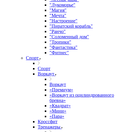
"Лукоморье"
"Магия"
"Мечта"
"Настроение"
"Пиратский корабль"
"Ранчо"
"Соломенный дом"
"Тропики"
"Фантастика"
"Фитнес"
Спорт
Спорт
Воркаут
Воркаут
«Премиум»
«Воркаут из оцилиндрованного
бревна»
«Квадрат»
«Мини»
«Пара»
Кроссфит
Тренажеры