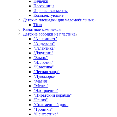
Качалки
Песочницы
Игровые элементы
Комплектующие
Детские площадки для маломобильных
Titan
Канатные комплексы
Детские городки из пластика
"Альпинист"
"Андерсон"
"Галактика"
"Джунгли"
"Замок"
"Иллюзия"
"Классика"
"Лесная чаща"
"Лукоморье"
"Магия"
"Мечта"
"Настроение"
"Пиратский корабль"
"Ранчо"
"Соломенный дом"
"Тропики"
"Фантастика"