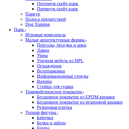
Оптимум скейт-парк
Премиум скейт-парк
Паркур
Полоса препятствий
Dog Training
Парк
Игровые комплексы
Малые архитектурные формы
Перголы, беседки и арки
Лавки
Урны
Уличная мебель из HPL
Ограждения
Велопарковки
Информационные стенды
Вазоны
Стойки для сушки
Травмобезопасное покрытие
Бесшовное покрытие из EPDM крошки
Бесшовное покрытие из резиновой крошки
Резиновая плитка
Топиар фигуры
Бабочки
Белки и зайцы
Буквы