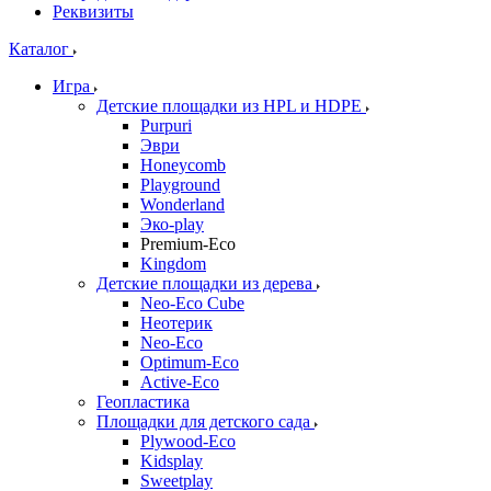
Реквизиты
Каталог
Игра
Детские площадки из HPL и HDPE
Purpuri
Эври
Honeycomb
Playground
Wonderland
Эко-play
Premium-Eco
Kingdom
Детские площадки из дерева
Neo-Eco Cube
Неотерик
Neo-Eco
Оptimum-Еco
Active-Eco
Геопластика
Площадки для детского сада
Plywood-Eco
Kidsplay
Sweetplay