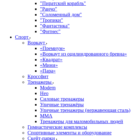
"Пиратский корабль"
"Ранчо"
"Соломенный дом"
"Тропики"
"Фантастика"
"Фитнес"
Спорт
Воркаут
«Премиум»
«Воркаут из оцилиндрованного бревна»
«Квадрат»
«Мини»
«Пара»
Кроссфит
Тренажеры
Modern
Нео
Силовые тренажеры
Уличные тренажёры
Уличные тренажеры (нержавеющая сталь)
ММА
Тренажеры для маломобильных людей
Гимнастические комплексы
Спортивные элементы и оборудование
Скейт-парки