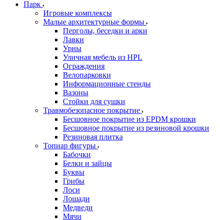
Парк
Игровые комплексы
Малые архитектурные формы
Перголы, беседки и арки
Лавки
Урны
Уличная мебель из HPL
Ограждения
Велопарковки
Информационные стенды
Вазоны
Стойки для сушки
Травмобезопасное покрытие
Бесшовное покрытие из EPDM крошки
Бесшовное покрытие из резиновой крошки
Резиновая плитка
Топиар фигуры
Бабочки
Белки и зайцы
Буквы
Грибы
Лоси
Лошади
Медведи
Мячи