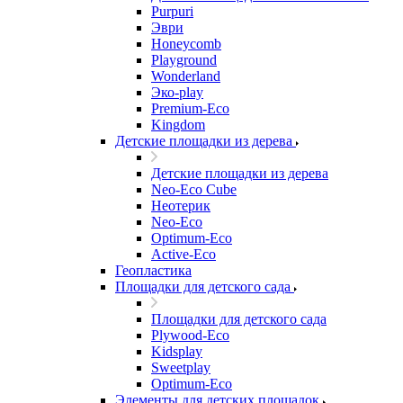
Purpuri
Эври
Honeycomb
Playground
Wonderland
Эко-play
Premium-Eco
Kingdom
Детские площадки из дерева
Детские площадки из дерева
Neo-Eco Cube
Неотерик
Neo-Eco
Оptimum-Еco
Active-Eco
Геопластика
Площадки для детского сада
Площадки для детского сада
Plywood-Eco
Kidsplay
Sweetplay
Оptimum-Еco
Элементы для детских площадок