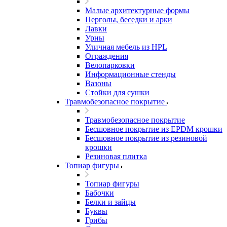
Малые архитектурные формы
Перголы, беседки и арки
Лавки
Урны
Уличная мебель из HPL
Ограждения
Велопарковки
Информационные стенды
Вазоны
Стойки для сушки
Травмобезопасное покрытие
Травмобезопасное покрытие
Бесшовное покрытие из EPDM крошки
Бесшовное покрытие из резиновой
крошки
Резиновая плитка
Топиар фигуры
Топиар фигуры
Бабочки
Белки и зайцы
Буквы
Грибы