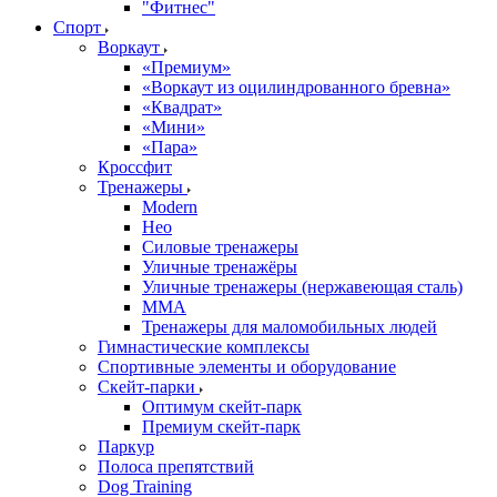
"Фитнес"
Спорт
Воркаут
«Премиум»
«Воркаут из оцилиндрованного бревна»
«Квадрат»
«Мини»
«Пара»
Кроссфит
Тренажеры
Modern
Нео
Силовые тренажеры
Уличные тренажёры
Уличные тренажеры (нержавеющая сталь)
ММА
Тренажеры для маломобильных людей
Гимнастические комплексы
Спортивные элементы и оборудование
Скейт-парки
Оптимум скейт-парк
Премиум скейт-парк
Паркур
Полоса препятствий
Dog Training