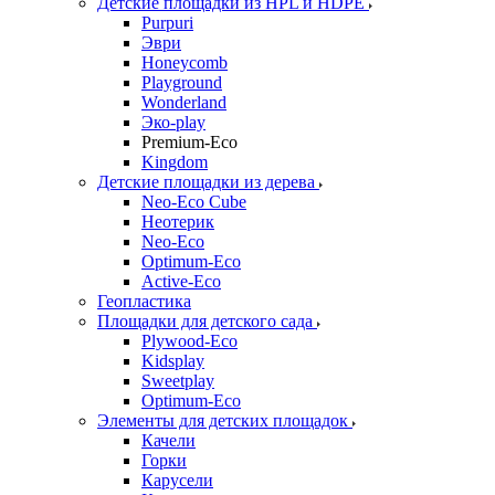
Детские площадки из HPL и HDPE
Purpuri
Эври
Honeycomb
Playground
Wonderland
Эко-play
Premium-Eco
Kingdom
Детские площадки из дерева
Neo-Eco Cube
Неотерик
Neo-Eco
Оptimum-Еco
Active-Eco
Геопластика
Площадки для детского сада
Plywood-Eco
Kidsplay
Sweetplay
Оptimum-Еco
Элементы для детских площадок
Качели
Горки
Карусели