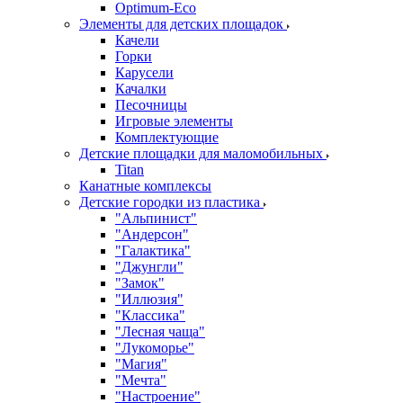
Оptimum-Еco
Элементы для детских площадок
Качели
Горки
Карусели
Качалки
Песочницы
Игровые элементы
Комплектующие
Детские площадки для маломобильных
Titan
Канатные комплексы
Детские городки из пластика
"Альпинист"
"Андерсон"
"Галактика"
"Джунгли"
"Замок"
"Иллюзия"
"Классика"
"Лесная чаща"
"Лукоморье"
"Магия"
"Мечта"
"Настроение"