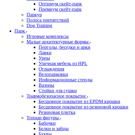
Оптимум скейт-парк
Премиум скейт-парк
Паркур
Полоса препятствий
Dog Training
Парк
Игровые комплексы
Малые архитектурные формы
Перголы, беседки и арки
Лавки
Урны
Уличная мебель из HPL
Ограждения
Велопарковки
Информационные стенды
Вазоны
Стойки для сушки
Травмобезопасное покрытие
Бесшовное покрытие из EPDM крошки
Бесшовное покрытие из резиновой крошки
Резиновая плитка
Топиар фигуры
Бабочки
Белки и зайцы
Буквы