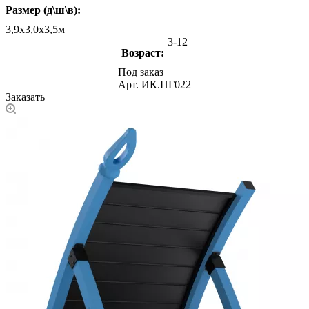
Размер (д\ш\в):
3,9х3,0х3,5м
3-12
Возраст:
Под заказ
Арт.
ИК.ПГ022
Заказать