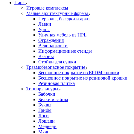
Парк
Игровые комплексы
Малые архитектурные формы
Перголы, беседки и арки
Лавки
Урны
Уличная мебель из HPL
Ограждения
Велопарковки
Информационные стенды
Вазоны
Стойки для сушки
Травмобезопасное покрытие
Бесшовное покрытие из EPDM крошки
Бесшовное покрытие из резиновой крошки
Резиновая плитка
Топиар фигуры
Бабочки
Белки и зайцы
Буквы
Грибы
Лоси
Лошади
Медведи
Мячи