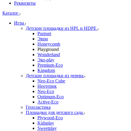
Реквизиты
Каталог
Игра
Детские площадки из HPL и HDPE
Purpuri
Эври
Honeycomb
Playground
Wonderland
Эко-play
Premium-Eco
Kingdom
Детские площадки из дерева
Neo-Eco Cube
Неотерик
Neo-Eco
Оptimum-Еco
Active-Eco
Геопластика
Площадки для детского сада
Plywood-Eco
Kidsplay
Sweetplay