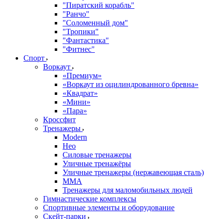
"Пиратский корабль"
"Ранчо"
"Соломенный дом"
"Тропики"
"Фантастика"
"Фитнес"
Спорт
Воркаут
«Премиум»
«Воркаут из оцилиндрованного бревна»
«Квадрат»
«Мини»
«Пара»
Кроссфит
Тренажеры
Modern
Нео
Силовые тренажеры
Уличные тренажёры
Уличные тренажеры (нержавеющая сталь)
ММА
Тренажеры для маломобильных людей
Гимнастические комплексы
Спортивные элементы и оборудование
Скейт-парки