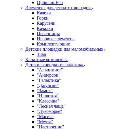
Оptimum-Еco
Элементы для детских площадок
Качели
Горки
Карусели
Качалки
Песочницы
Игровые элементы
Комплектующие
Детские площадки для маломобильных
Titan
Канатные комплексы
Детские городки из пластика
"Альпинист"
"Андерсон"
"Галактика"
"Джунгли"
"Замок"
"Иллюзия"
"Классика"
"Лесная чаща"
"Лукоморье"
"Магия"
"Мечта"
"Настроение"