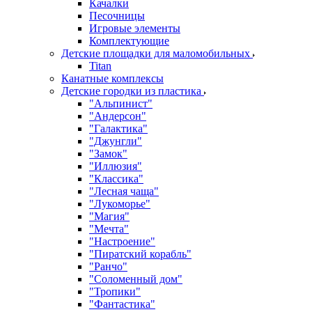
Качалки
Песочницы
Игровые элементы
Комплектующие
Детские площадки для маломобильных
Titan
Канатные комплексы
Детские городки из пластика
"Альпинист"
"Андерсон"
"Галактика"
"Джунгли"
"Замок"
"Иллюзия"
"Классика"
"Лесная чаща"
"Лукоморье"
"Магия"
"Мечта"
"Настроение"
"Пиратский корабль"
"Ранчо"
"Соломенный дом"
"Тропики"
"Фантастика"