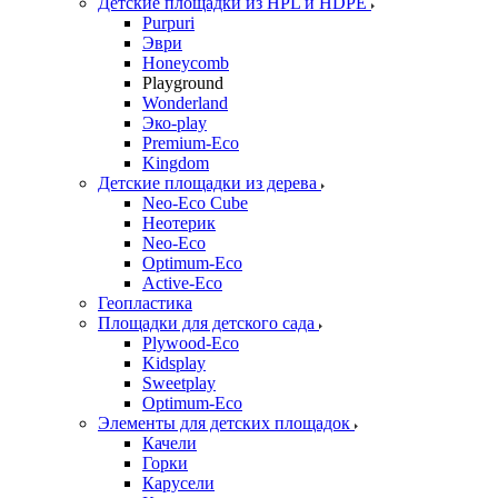
Детские площадки из HPL и HDPE
Purpuri
Эври
Honeycomb
Playground
Wonderland
Эко-play
Premium-Eco
Kingdom
Детские площадки из дерева
Neo-Eco Cube
Неотерик
Neo-Eco
Оptimum-Еco
Active-Eco
Геопластика
Площадки для детского сада
Plywood-Eco
Kidsplay
Sweetplay
Оptimum-Еco
Элементы для детских площадок
Качели
Горки
Карусели