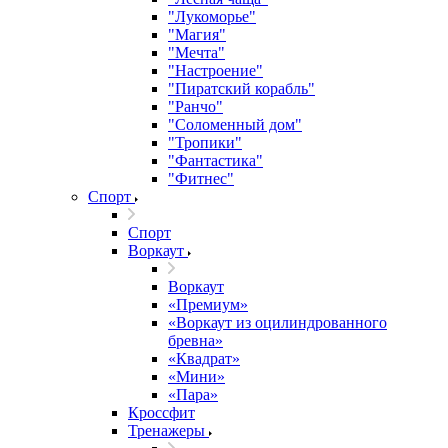
"Лукоморье"
"Магия"
"Мечта"
"Настроение"
"Пиратский корабль"
"Ранчо"
"Соломенный дом"
"Тропики"
"Фантастика"
"Фитнес"
Спорт
Спорт
Воркаут
Воркаут
«Премиум»
«Воркаут из оцилиндрованного
бревна»
«Квадрат»
«Мини»
«Пара»
Кроссфит
Тренажеры