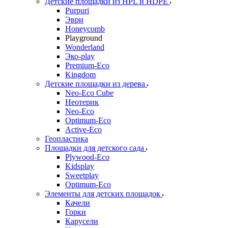
Детские площадки из HPL и HDPE
Purpuri
Эври
Honeycomb
Playground
Wonderland
Эко-play
Premium-Eco
Kingdom
Детские площадки из дерева
Neo-Eco Cube
Неотерик
Neo-Eco
Оptimum-Еco
Active-Eco
Геопластика
Площадки для детского сада
Plywood-Eco
Kidsplay
Sweetplay
Оptimum-Еco
Элементы для детских площадок
Качели
Горки
Карусели