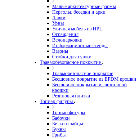
Малые архитектурные формы
Перголы, беседки и арки
Лавки
Урны
Уличная мебель из HPL
Ограждения
Велопарковки
Информационные стенды
Вазоны
Стойки для сушки
Травмобезопасное покрытие
Травмобезопасное покрытие
Бесшовное покрытие из EPDM крошки
Бесшовное покрытие из резиновой
крошки
Резиновая плитка
Топиар фигуры
Топиар фигуры
Бабочки
Белки и зайцы
Буквы
Грибы