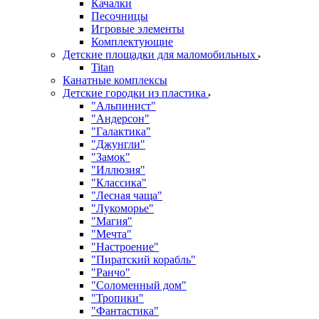
Качалки
Песочницы
Игровые элементы
Комплектующие
Детские площадки для маломобильных
Titan
Канатные комплексы
Детские городки из пластика
"Альпинист"
"Андерсон"
"Галактика"
"Джунгли"
"Замок"
"Иллюзия"
"Классика"
"Лесная чаща"
"Лукоморье"
"Магия"
"Мечта"
"Настроение"
"Пиратский корабль"
"Ранчо"
"Соломенный дом"
"Тропики"
"Фантастика"