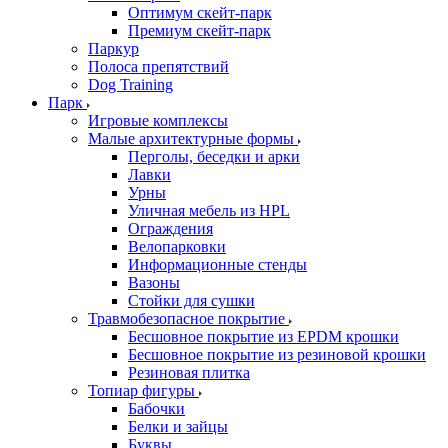
Оптимум скейт-парк
Премиум скейт-парк
Паркур
Полоса препятствий
Dog Training
Парк
Игровые комплексы
Малые архитектурные формы
Перголы, беседки и арки
Лавки
Урны
Уличная мебель из HPL
Ограждения
Велопарковки
Информационные стенды
Вазоны
Стойки для сушки
Травмобезопасное покрытие
Бесшовное покрытие из EPDM крошки
Бесшовное покрытие из резиновой крошки
Резиновая плитка
Топиар фигуры
Бабочки
Белки и зайцы
Буквы