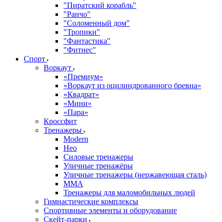
"Пиратский корабль"
"Ранчо"
"Соломенный дом"
"Тропики"
"Фантастика"
"Фитнес"
Спорт
Воркаут
«Премиум»
«Воркаут из оцилиндрованного бревна»
«Квадрат»
«Мини»
«Пара»
Кроссфит
Тренажеры
Modern
Нео
Силовые тренажеры
Уличные тренажёры
Уличные тренажеры (нержавеющая сталь)
ММА
Тренажеры для маломобильных людей
Гимнастические комплексы
Спортивные элементы и оборудование
Скейт-парки