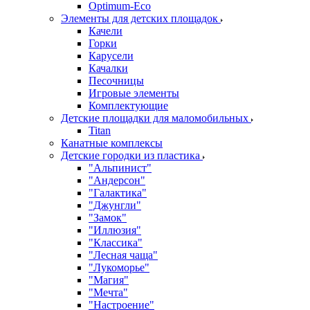
Оptimum-Еco
Элементы для детских площадок
Качели
Горки
Карусели
Качалки
Песочницы
Игровые элементы
Комплектующие
Детские площадки для маломобильных
Titan
Канатные комплексы
Детские городки из пластика
"Альпинист"
"Андерсон"
"Галактика"
"Джунгли"
"Замок"
"Иллюзия"
"Классика"
"Лесная чаща"
"Лукоморье"
"Магия"
"Мечта"
"Настроение"