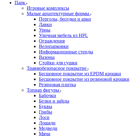
Парк
Игровые комплексы
Малые архитектурные формы
Перголы, беседки и арки
Лавки
Урны
Уличная мебель из HPL
Ограждения
Велопарковки
Информационные стенды
Вазоны
Стойки для сушки
Травмобезопасное покрытие
Бесшовное покрытие из EPDM крошки
Бесшовное покрытие из резиновой крошки
Резиновая плитка
Топиар фигуры
Бабочки
Белки и зайцы
Буквы
Грибы
Лоси
Лошади
Медведи
Мячи