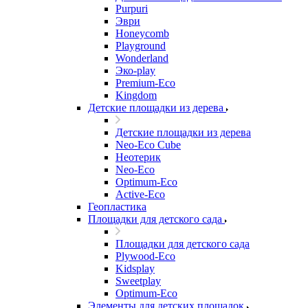
Purpuri
Эври
Honeycomb
Playground
Wonderland
Эко-play
Premium-Eco
Kingdom
Детские площадки из дерева
Детские площадки из дерева
Neo-Eco Cube
Неотерик
Neo-Eco
Оptimum-Еco
Active-Eco
Геопластика
Площадки для детского сада
Площадки для детского сада
Plywood-Eco
Kidsplay
Sweetplay
Оptimum-Еco
Элементы для детских площадок