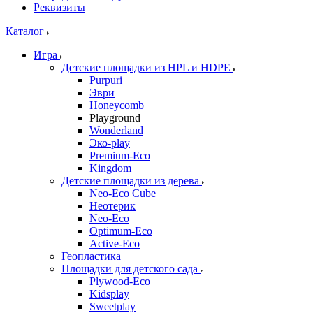
Реквизиты
Каталог
Игра
Детские площадки из HPL и HDPE
Purpuri
Эври
Honeycomb
Playground
Wonderland
Эко-play
Premium-Eco
Kingdom
Детские площадки из дерева
Neo-Eco Cube
Неотерик
Neo-Eco
Оptimum-Еco
Active-Eco
Геопластика
Площадки для детского сада
Plywood-Eco
Kidsplay
Sweetplay