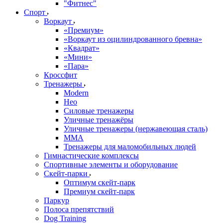
"Фитнес"
Спорт
Воркаут
«Премиум»
«Воркаут из оцилиндрованного бревна»
«Квадрат»
«Мини»
«Пара»
Кроссфит
Тренажеры
Modern
Нео
Силовые тренажеры
Уличные тренажёры
Уличные тренажеры (нержавеющая сталь)
ММА
Тренажеры для маломобильных людей
Гимнастические комплексы
Спортивные элементы и оборудование
Скейт-парки
Оптимум скейт-парк
Премиум скейт-парк
Паркур
Полоса препятствий
Dog Training