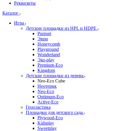
Реквизиты
Каталог
Игра
Детские площадки из HPL и HDPE
Purpuri
Эври
Honeycomb
Playground
Wonderland
Эко-play
Premium-Eco
Kingdom
Детские площадки из дерева
Neo-Eco Cube
Неотерик
Neo-Eco
Оptimum-Еco
Active-Eco
Геопластика
Площадки для детского сада
Plywood-Eco
Kidsplay
Sweetplay