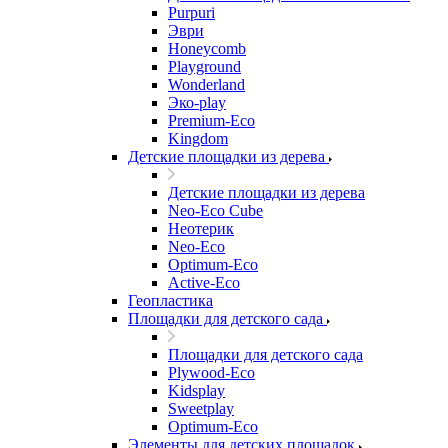
Purpuri
Эври
Honeycomb
Playground
Wonderland
Эко-play
Premium-Eco
Kingdom
Детские площадки из дерева
Детские площадки из дерева
Neo-Eco Cube
Неотерик
Neo-Eco
Оptimum-Еco
Active-Eco
Геопластика
Площадки для детского сада
Площадки для детского сада
Plywood-Eco
Kidsplay
Sweetplay
Оptimum-Еco
Элементы для детских площадок