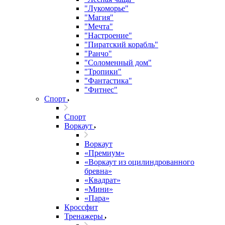
"Лукоморье"
"Магия"
"Мечта"
"Настроение"
"Пиратский корабль"
"Ранчо"
"Соломенный дом"
"Тропики"
"Фантастика"
"Фитнес"
Спорт
Спорт
Воркаут
Воркаут
«Премиум»
«Воркаут из оцилиндрованного
бревна»
«Квадрат»
«Мини»
«Пара»
Кроссфит
Тренажеры