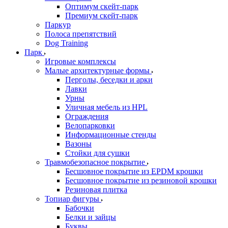
Оптимум скейт-парк
Премиум скейт-парк
Паркур
Полоса препятствий
Dog Training
Парк
Игровые комплексы
Малые архитектурные формы
Перголы, беседки и арки
Лавки
Урны
Уличная мебель из HPL
Ограждения
Велопарковки
Информационные стенды
Вазоны
Стойки для сушки
Травмобезопасное покрытие
Бесшовное покрытие из EPDM крошки
Бесшовное покрытие из резиновой крошки
Резиновая плитка
Топиар фигуры
Бабочки
Белки и зайцы
Буквы