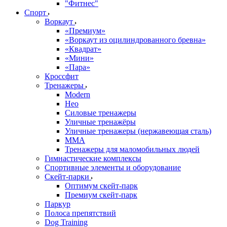
"Фитнес"
Спорт
Воркаут
«Премиум»
«Воркаут из оцилиндрованного бревна»
«Квадрат»
«Мини»
«Пара»
Кроссфит
Тренажеры
Modern
Нео
Силовые тренажеры
Уличные тренажёры
Уличные тренажеры (нержавеющая сталь)
ММА
Тренажеры для маломобильных людей
Гимнастические комплексы
Спортивные элементы и оборудование
Скейт-парки
Оптимум скейт-парк
Премиум скейт-парк
Паркур
Полоса препятствий
Dog Training