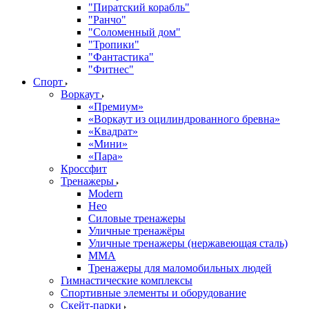
"Пиратский корабль"
"Ранчо"
"Соломенный дом"
"Тропики"
"Фантастика"
"Фитнес"
Спорт
Воркаут
«Премиум»
«Воркаут из оцилиндрованного бревна»
«Квадрат»
«Мини»
«Пара»
Кроссфит
Тренажеры
Modern
Нео
Силовые тренажеры
Уличные тренажёры
Уличные тренажеры (нержавеющая сталь)
ММА
Тренажеры для маломобильных людей
Гимнастические комплексы
Спортивные элементы и оборудование
Скейт-парки