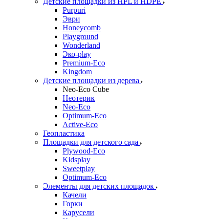
Детские площадки из HPL и HDPE
Purpuri
Эври
Honeycomb
Playground
Wonderland
Эко-play
Premium-Eco
Kingdom
Детские площадки из дерева
Neo-Eco Cube
Неотерик
Neo-Eco
Оptimum-Еco
Active-Eco
Геопластика
Площадки для детского сада
Plywood-Eco
Kidsplay
Sweetplay
Оptimum-Еco
Элементы для детских площадок
Качели
Горки
Карусели