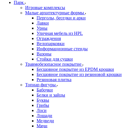
Парк
Игровые комплексы
Малые архитектурные формы
Перголы, беседки и арки
Лавки
Урны
Уличная мебель из HPL
Ограждения
Велопарковки
Информационные стенды
Вазоны
Стойки для сушки
Травмобезопасное покрытие
Бесшовное покрытие из EPDM крошки
Бесшовное покрытие из резиновой крошки
Резиновая плитка
Топиар фигуры
Бабочки
Белки и зайцы
Буквы
Грибы
Лоси
Лошади
Медведи
Мячи