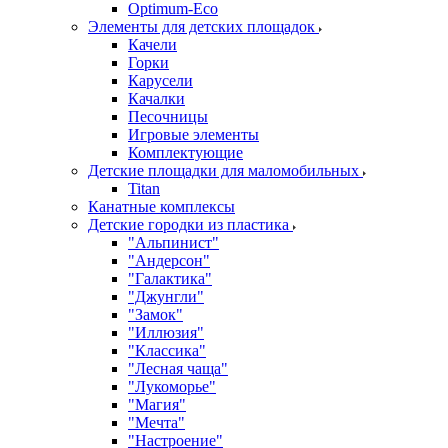
Оptimum-Еco
Элементы для детских площадок
Качели
Горки
Карусели
Качалки
Песочницы
Игровые элементы
Комплектующие
Детские площадки для маломобильных
Titan
Канатные комплексы
Детские городки из пластика
"Альпинист"
"Андерсон"
"Галактика"
"Джунгли"
"Замок"
"Иллюзия"
"Классика"
"Лесная чаща"
"Лукоморье"
"Магия"
"Мечта"
"Настроение"