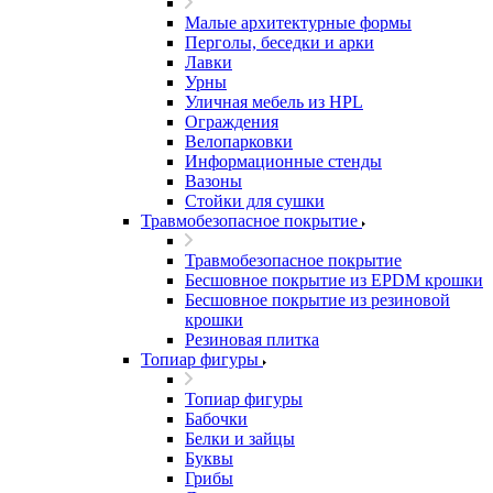
Малые архитектурные формы
Перголы, беседки и арки
Лавки
Урны
Уличная мебель из HPL
Ограждения
Велопарковки
Информационные стенды
Вазоны
Стойки для сушки
Травмобезопасное покрытие
Травмобезопасное покрытие
Бесшовное покрытие из EPDM крошки
Бесшовное покрытие из резиновой
крошки
Резиновая плитка
Топиар фигуры
Топиар фигуры
Бабочки
Белки и зайцы
Буквы
Грибы