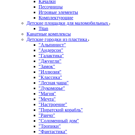
Качалки
Песочницы
Игровые элементы
Комплектующие
Детские площадки для маломобильных
Titan
Канатные комплексы
Детские городки из пластика
"Альпинист"
"Андерсон"
"Галактика"
"Джунгли"
"Замок"
"Иллюзия"
"Классика"
"Лесная чаща"
"Лукоморье"
"Магия"
"Мечта"
"Настроение"
"Пиратский корабль"
"Ранчо"
"Соломенный дом"
"Тропики"
"Фантастика"