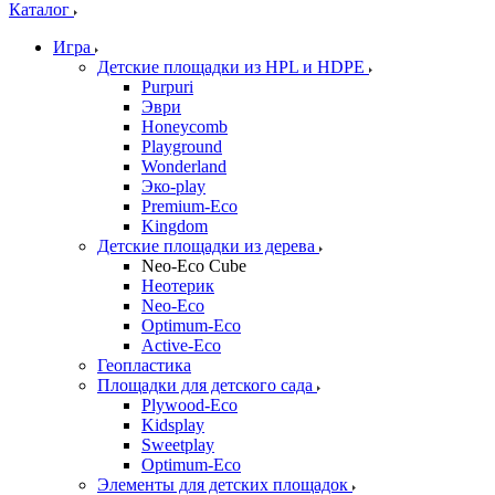
Каталог
Игра
Детские площадки из HPL и HDPE
Purpuri
Эври
Honeycomb
Playground
Wonderland
Эко-play
Premium-Eco
Kingdom
Детские площадки из дерева
Neo-Eco Cube
Неотерик
Neo-Eco
Оptimum-Еco
Active-Eco
Геопластика
Площадки для детского сада
Plywood-Eco
Kidsplay
Sweetplay
Оptimum-Еco
Элементы для детских площадок