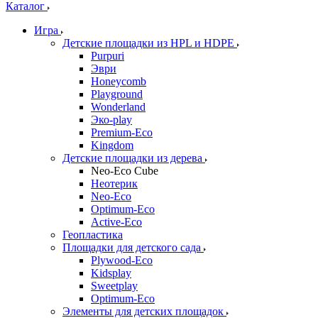
Каталог
Игра
Детские площадки из HPL и HDPE
Purpuri
Эври
Honeycomb
Playground
Wonderland
Эко-play
Premium-Eco
Kingdom
Детские площадки из дерева
Neo-Eco Cube
Неотерик
Neo-Eco
Оptimum-Еco
Active-Eco
Геопластика
Площадки для детского сада
Plywood-Eco
Kidsplay
Sweetplay
Оptimum-Еco
Элементы для детских площадок