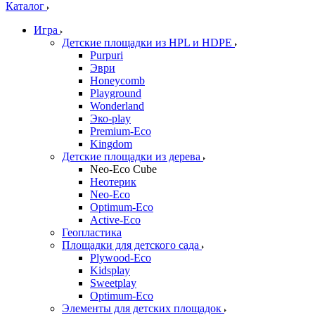
Каталог
Игра
Детские площадки из HPL и HDPE
Purpuri
Эври
Honeycomb
Playground
Wonderland
Эко-play
Premium-Eco
Kingdom
Детские площадки из дерева
Neo-Eco Cube
Неотерик
Neo-Eco
Оptimum-Еco
Active-Eco
Геопластика
Площадки для детского сада
Plywood-Eco
Kidsplay
Sweetplay
Оptimum-Еco
Элементы для детских площадок