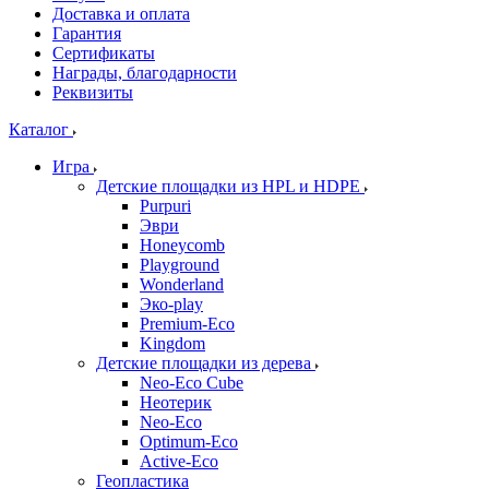
Доставка и оплата
Гарантия
Сертификаты
Награды, благодарности
Реквизиты
Каталог
Игра
Детские площадки из HPL и HDPE
Purpuri
Эври
Honeycomb
Playground
Wonderland
Эко-play
Premium-Eco
Kingdom
Детские площадки из дерева
Neo-Eco Cube
Неотерик
Neo-Eco
Оptimum-Еco
Active-Eco
Геопластика