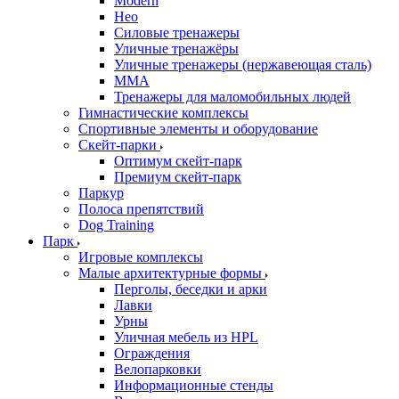
Modern
Нео
Силовые тренажеры
Уличные тренажёры
Уличные тренажеры (нержавеющая сталь)
ММА
Тренажеры для маломобильных людей
Гимнастические комплексы
Спортивные элементы и оборудование
Скейт-парки
Оптимум скейт-парк
Премиум скейт-парк
Паркур
Полоса препятствий
Dog Training
Парк
Игровые комплексы
Малые архитектурные формы
Перголы, беседки и арки
Лавки
Урны
Уличная мебель из HPL
Ограждения
Велопарковки
Информационные стенды