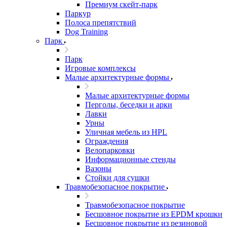
Премиум скейт-парк
Паркур
Полоса препятствий
Dog Training
Парк
Парк
Игровые комплексы
Малые архитектурные формы
Малые архитектурные формы
Перголы, беседки и арки
Лавки
Урны
Уличная мебель из HPL
Ограждения
Велопарковки
Информационные стенды
Вазоны
Стойки для сушки
Травмобезопасное покрытие
Травмобезопасное покрытие
Бесшовное покрытие из EPDM крошки
Бесшовное покрытие из резиновой