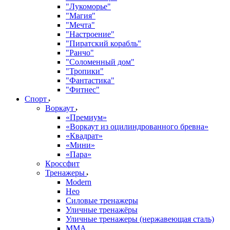
"Лукоморье"
"Магия"
"Мечта"
"Настроение"
"Пиратский корабль"
"Ранчо"
"Соломенный дом"
"Тропики"
"Фантастика"
"Фитнес"
Спорт
Воркаут
«Премиум»
«Воркаут из оцилиндрованного бревна»
«Квадрат»
«Мини»
«Пара»
Кроссфит
Тренажеры
Modern
Нео
Силовые тренажеры
Уличные тренажёры
Уличные тренажеры (нержавеющая сталь)
ММА