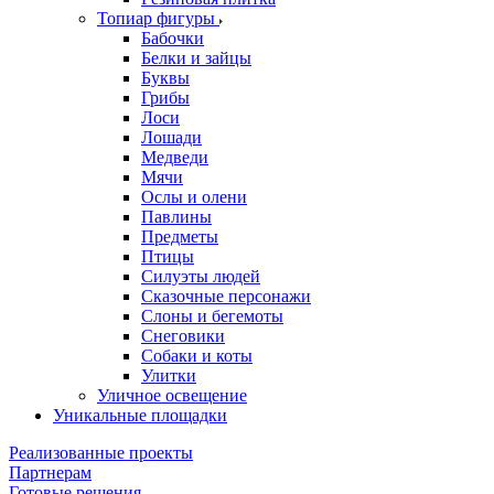
Топиар фигуры
Бабочки
Белки и зайцы
Буквы
Грибы
Лоси
Лошади
Медведи
Мячи
Ослы и олени
Павлины
Предметы
Птицы
Силуэты людей
Сказочные персонажи
Слоны и бегемоты
Снеговики
Собаки и коты
Улитки
Уличное освещение
Уникальные площадки
Реализованные проекты
Партнерам
Готовые решения