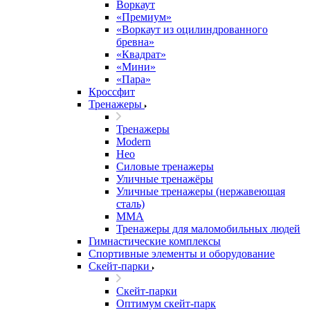
Воркаут
«Премиум»
«Воркаут из оцилиндрованного
бревна»
«Квадрат»
«Мини»
«Пара»
Кроссфит
Тренажеры
Тренажеры
Modern
Нео
Силовые тренажеры
Уличные тренажёры
Уличные тренажеры (нержавеющая
сталь)
ММА
Тренажеры для маломобильных людей
Гимнастические комплексы
Спортивные элементы и оборудование
Скейт-парки
Скейт-парки
Оптимум скейт-парк