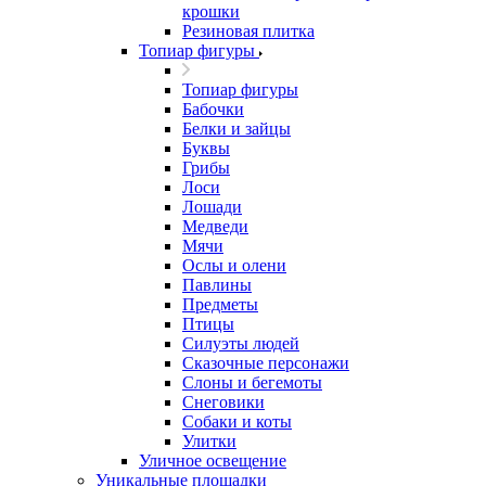
крошки
Резиновая плитка
Топиар фигуры
Топиар фигуры
Бабочки
Белки и зайцы
Буквы
Грибы
Лоси
Лошади
Медведи
Мячи
Ослы и олени
Павлины
Предметы
Птицы
Силуэты людей
Сказочные персонажи
Слоны и бегемоты
Снеговики
Собаки и коты
Улитки
Уличное освещение
Уникальные площадки