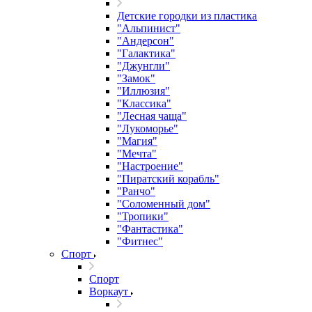
Детские городки из пластика
"Альпинист"
"Андерсон"
"Галактика"
"Джунгли"
"Замок"
"Иллюзия"
"Классика"
"Лесная чаща"
"Лукоморье"
"Магия"
"Мечта"
"Настроение"
"Пиратский корабль"
"Ранчо"
"Соломенный дом"
"Тропики"
"Фантастика"
"Фитнес"
Спорт
Спорт
Воркаут