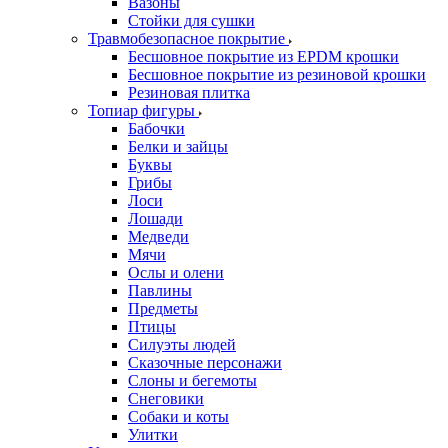
Вазоны
Стойки для сушки
Травмобезопасное покрытие
Бесшовное покрытие из EPDM крошки
Бесшовное покрытие из резиновой крошки
Резиновая плитка
Топиар фигуры
Бабочки
Белки и зайцы
Буквы
Грибы
Лоси
Лошади
Медведи
Мячи
Ослы и олени
Павлины
Предметы
Птицы
Силуэты людей
Сказочные персонажи
Слоны и бегемоты
Снеговики
Собаки и коты
Улитки