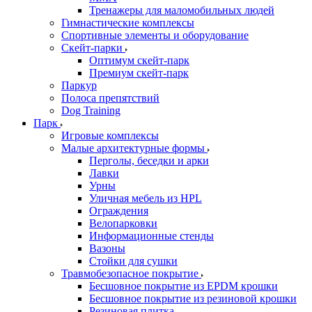
Тренажеры для маломобильных людей
Гимнастические комплексы
Спортивные элементы и оборудование
Скейт-парки
Оптимум скейт-парк
Премиум скейт-парк
Паркур
Полоса препятствий
Dog Training
Парк
Игровые комплексы
Малые архитектурные формы
Перголы, беседки и арки
Лавки
Урны
Уличная мебель из HPL
Ограждения
Велопарковки
Информационные стенды
Вазоны
Стойки для сушки
Травмобезопасное покрытие
Бесшовное покрытие из EPDM крошки
Бесшовное покрытие из резиновой крошки
Резиновая плитка