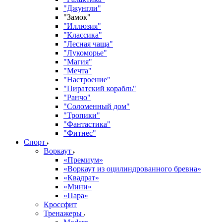
"Джунгли"
"Замок"
"Иллюзия"
"Классика"
"Лесная чаща"
"Лукоморье"
"Магия"
"Мечта"
"Настроение"
"Пиратский корабль"
"Ранчо"
"Соломенный дом"
"Тропики"
"Фантастика"
"Фитнес"
Спорт
Воркаут
«Премиум»
«Воркаут из оцилиндрованного бревна»
«Квадрат»
«Мини»
«Пара»
Кроссфит
Тренажеры