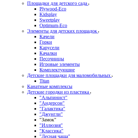
Площадки для детского сада
Plywood-Eco
Kidsplay
Sweetplay
Оptimum-Еco
Элементы для детских площадок
Качели
Горки
Карусели
Качалки
Песочницы
Игровые элементы
Комплектующие
Детские площадки для маломобильных
Titan
Канатные комплексы
Детские городки из пластика
"Альпинист"
"Андерсон"
"Галактика"
"Джунгли"
"Замок"
"Иллюзия"
"Классика"
"Лесная чаща"