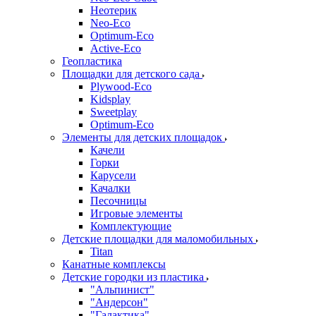
Неотерик
Neo-Eco
Оptimum-Еco
Active-Eco
Геопластика
Площадки для детского сада
Plywood-Eco
Kidsplay
Sweetplay
Оptimum-Еco
Элементы для детских площадок
Качели
Горки
Карусели
Качалки
Песочницы
Игровые элементы
Комплектующие
Детские площадки для маломобильных
Titan
Канатные комплексы
Детские городки из пластика
"Альпинист"
"Андерсон"
"Галактика"