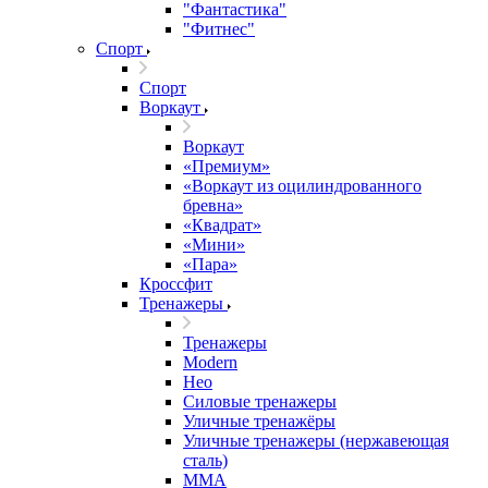
"Фантастика"
"Фитнес"
Спорт
Спорт
Воркаут
Воркаут
«Премиум»
«Воркаут из оцилиндрованного
бревна»
«Квадрат»
«Мини»
«Пара»
Кроссфит
Тренажеры
Тренажеры
Modern
Нео
Силовые тренажеры
Уличные тренажёры
Уличные тренажеры (нержавеющая
сталь)
ММА