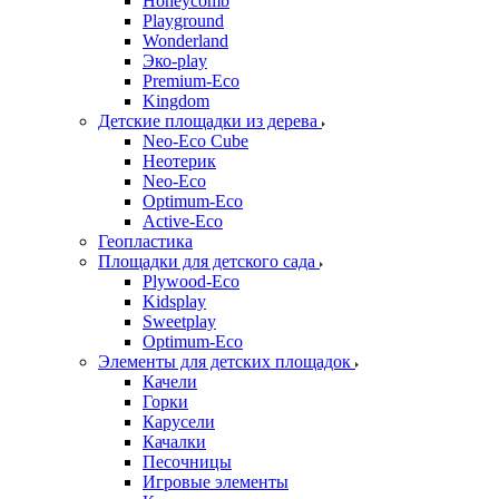
Honeycomb
Playground
Wonderland
Эко-play
Premium-Eco
Kingdom
Детские площадки из дерева
Neo-Eco Cube
Неотерик
Neo-Eco
Оptimum-Еco
Active-Eco
Геопластика
Площадки для детского сада
Plywood-Eco
Kidsplay
Sweetplay
Оptimum-Еco
Элементы для детских площадок
Качели
Горки
Карусели
Качалки
Песочницы
Игровые элементы