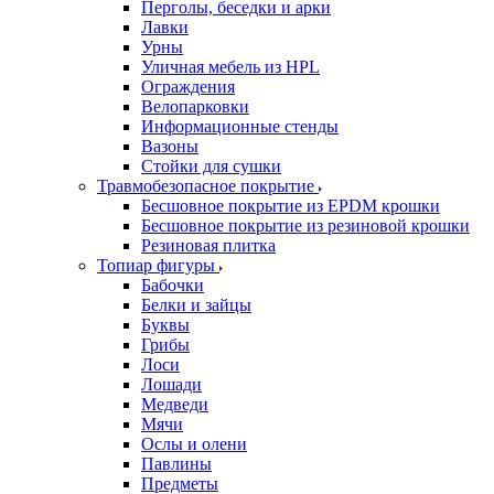
Перголы, беседки и арки
Лавки
Урны
Уличная мебель из HPL
Ограждения
Велопарковки
Информационные стенды
Вазоны
Стойки для сушки
Травмобезопасное покрытие
Бесшовное покрытие из EPDM крошки
Бесшовное покрытие из резиновой крошки
Резиновая плитка
Топиар фигуры
Бабочки
Белки и зайцы
Буквы
Грибы
Лоси
Лошади
Медведи
Мячи
Ослы и олени
Павлины
Предметы