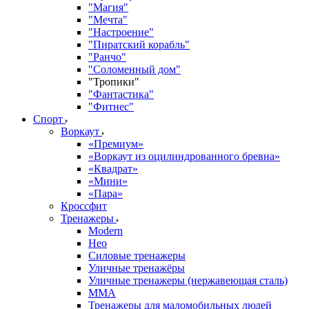
"Магия"
"Мечта"
"Настроение"
"Пиратский корабль"
"Ранчо"
"Соломенный дом"
"Тропики"
"Фантастика"
"Фитнес"
Спорт
Воркаут
«Премиум»
«Воркаут из оцилиндрованного бревна»
«Квадрат»
«Мини»
«Пара»
Кроссфит
Тренажеры
Modern
Нео
Силовые тренажеры
Уличные тренажёры
Уличные тренажеры (нержавеющая сталь)
ММА
Тренажеры для маломобильных людей