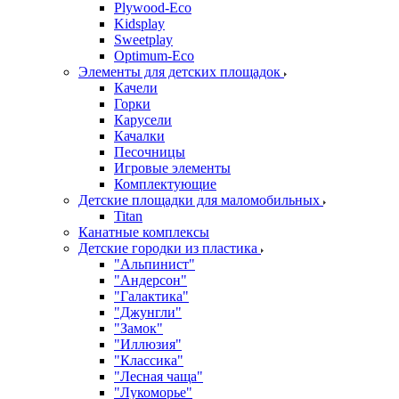
Plywood-Eco
Kidsplay
Sweetplay
Оptimum-Еco
Элементы для детских площадок
Качели
Горки
Карусели
Качалки
Песочницы
Игровые элементы
Комплектующие
Детские площадки для маломобильных
Titan
Канатные комплексы
Детские городки из пластика
"Альпинист"
"Андерсон"
"Галактика"
"Джунгли"
"Замок"
"Иллюзия"
"Классика"
"Лесная чаща"
"Лукоморье"