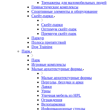
Тренажеры для маломобильных людей
Гимнастические комплексы
Спортивные элементы и оборудование
Скейт-парки
Скейт-парки
Оптимум скейт-парк
Премиум скейт-парк
Паркур
Полоса препятствий
Dog Training
Парк
Парк
Игровые комплексы
Малые архитектурные формы
Малые архитектурные формы
Перголы, беседки и арки
Лавки
Урны
Уличная мебель из HPL
Ограждения
Велопарковки
Информационные стенды