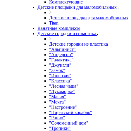
Комплектующие
Детские площадки для маломобильных
Детские площадки для маломобильных
Titan
Канатные комплексы
Детские городки из пластика
Детские городки из пластика
"Альпинист"
"Андерсон"
"Галактика"
"Джунгли"
"Замок"
"Иллюзия"
"Классика"
"Лесная чаща"
"Лукоморье"
"Магия"
"Мечта"
"Настроение"
"Пиратский корабль"
"Ранчо"
"Соломенный дом"
"Тропики"