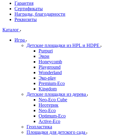
Гарантия
Сертификаты
Награды, благодарности
Реквизиты
Каталог
Игра
Детские площадки из HPL и HDPE
Purpuri
Эври
Honeycomb
Playground
Wonderland
Эко-play
Premium-Eco
Kingdom
Детские площадки из дерева
Neo-Eco Cube
Неотерик
Neo-Eco
Оptimum-Еco
Active-Eco
Геопластика
Площадки для детского сада