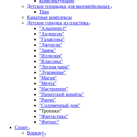
Комплектующие
Детские площадки для маломобильных
Titan
Канатные комплексы
Детские городки из пластика
"Альпинист"
"Андерсон"
"Галактика"
"Джунгли"
"Замок"
"Иллюзия"
"Классика"
"Лесная чаща"
"Лукоморье"
"Магия"
"Мечта"
"Настроение"
"Пиратский корабль"
"Ранчо"
"Соломенный дом"
"Тропики"
"Фантастика"
"Фитнес"
Спорт
Воркаут