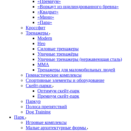
«Премиум»
«Воркаут из оцилиндрованного бревна»
«Квадрат»
«Мини»
«Пара»
Кроссфит
Тренажеры
Modern
Нео
Силовые тренажеры
Уличные тренажёры
Уличные тренажеры (нержавеющая сталь)
ММА
Тренажеры для маломобильных людей
Гимнастические комплексы
Спортивные элементы и оборудование
Скейт-парки
Оптимум скейт-парк
Премиум скейт-парк
Паркур
Полоса препятствий
Dog Training
Парк
Игровые комплексы
Малые архитектурные формы