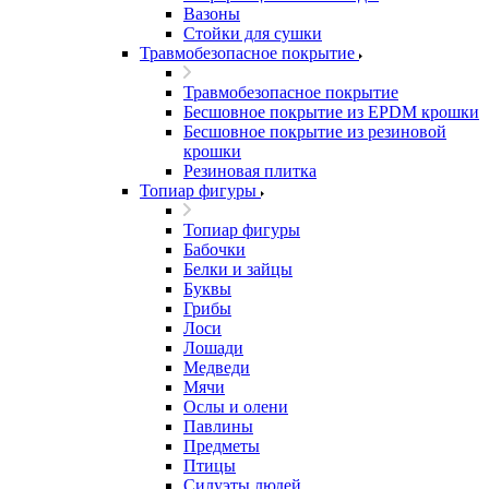
Вазоны
Стойки для сушки
Травмобезопасное покрытие
Травмобезопасное покрытие
Бесшовное покрытие из EPDM крошки
Бесшовное покрытие из резиновой
крошки
Резиновая плитка
Топиар фигуры
Топиар фигуры
Бабочки
Белки и зайцы
Буквы
Грибы
Лоси
Лошади
Медведи
Мячи
Ослы и олени
Павлины
Предметы
Птицы
Силуэты людей