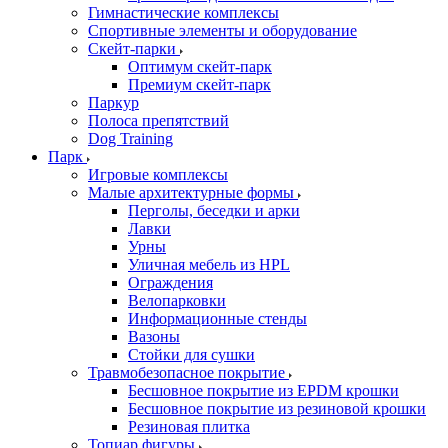
Гимнастические комплексы
Спортивные элементы и оборудование
Скейт-парки
Оптимум скейт-парк
Премиум скейт-парк
Паркур
Полоса препятствий
Dog Training
Парк
Игровые комплексы
Малые архитектурные формы
Перголы, беседки и арки
Лавки
Урны
Уличная мебель из HPL
Ограждения
Велопарковки
Информационные стенды
Вазоны
Стойки для сушки
Травмобезопасное покрытие
Бесшовное покрытие из EPDM крошки
Бесшовное покрытие из резиновой крошки
Резиновая плитка
Топиар фигуры