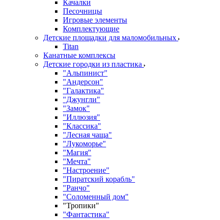
Качалки
Песочницы
Игровые элементы
Комплектующие
Детские площадки для маломобильных
Titan
Канатные комплексы
Детские городки из пластика
"Альпинист"
"Андерсон"
"Галактика"
"Джунгли"
"Замок"
"Иллюзия"
"Классика"
"Лесная чаща"
"Лукоморье"
"Магия"
"Мечта"
"Настроение"
"Пиратский корабль"
"Ранчо"
"Соломенный дом"
"Тропики"
"Фантастика"