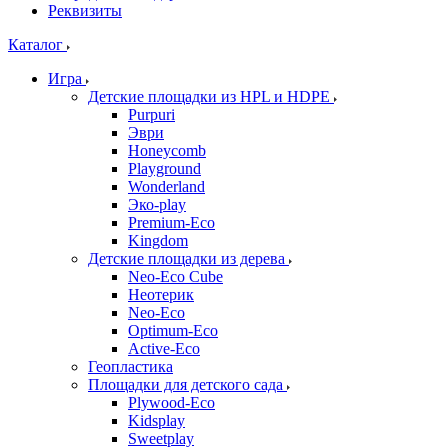
Реквизиты
Каталог
Игра
Детские площадки из HPL и HDPE
Purpuri
Эври
Honeycomb
Playground
Wonderland
Эко-play
Premium-Eco
Kingdom
Детские площадки из дерева
Neo-Eco Cube
Неотерик
Neo-Eco
Оptimum-Еco
Active-Eco
Геопластика
Площадки для детского сада
Plywood-Eco
Kidsplay
Sweetplay