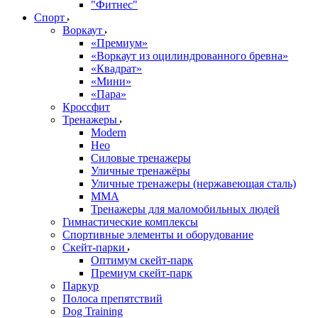
"Фитнес"
Спорт
Воркаут
«Премиум»
«Воркаут из оцилиндрованного бревна»
«Квадрат»
«Мини»
«Пара»
Кроссфит
Тренажеры
Modern
Нео
Силовые тренажеры
Уличные тренажёры
Уличные тренажеры (нержавеющая сталь)
ММА
Тренажеры для маломобильных людей
Гимнастические комплексы
Спортивные элементы и оборудование
Скейт-парки
Оптимум скейт-парк
Премиум скейт-парк
Паркур
Полоса препятствий
Dog Training