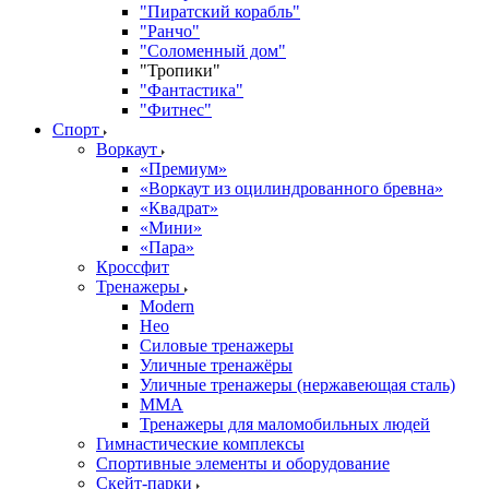
"Пиратский корабль"
"Ранчо"
"Соломенный дом"
"Тропики"
"Фантастика"
"Фитнес"
Спорт
Воркаут
«Премиум»
«Воркаут из оцилиндрованного бревна»
«Квадрат»
«Мини»
«Пара»
Кроссфит
Тренажеры
Modern
Нео
Силовые тренажеры
Уличные тренажёры
Уличные тренажеры (нержавеющая сталь)
ММА
Тренажеры для маломобильных людей
Гимнастические комплексы
Спортивные элементы и оборудование
Скейт-парки