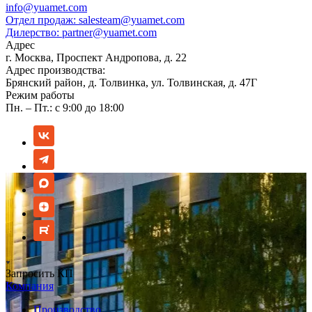
info@yuamet.com
Отдел продаж:
salesteam@yuamet.com
Дилерство:
partner@yuamet.com
Адрес
г. Москва, Проспект Андропова, д. 22
Адрес производства:
Брянский район, д. Толвинка, ул. Толвинская, д. 47Г
Режим работы
Пн. – Пт.: с 9:00 до 18:00
Запросить КП
Компания
Производство