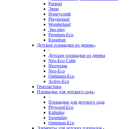
Purpuri
Эври
Honeycomb
Playground
Wonderland
Эко-play
Premium-Eco
Kingdom
Детские площадки из дерева
Детские площадки из дерева
Neo-Eco Cube
Неотерик
Neo-Eco
Оptimum-Еco
Active-Eco
Геопластика
Площадки для детского сада
Площадки для детского сада
Plywood-Eco
Kidsplay
Sweetplay
Оptimum-Еco
Элементы для детских площадок