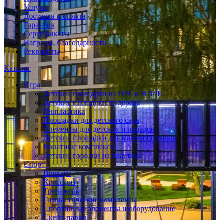
Услуги
Доставка и оплата
Гарантия
Сертификаты
Награды, благодарности
Реквизиты
Каталог
Игра
Детские площадки из HPL и HDPE
Детские площадки из дерева
Геопластика
Площадки для детского сада
Элементы для детских площадок
Детские площадки для маломобильных
Канатные комплексы
Детские городки из пластика
Спорт
Воркаут
Кроссфит
Тренажеры
Гимнастические комплексы
Спортивные элементы и оборудование
Скейт-парки