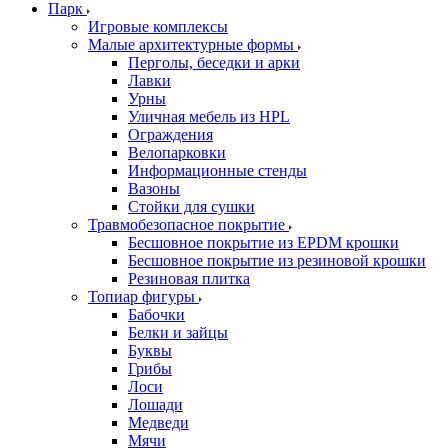
Парк
Игровые комплексы
Малые архитектурные формы
Перголы, беседки и арки
Лавки
Урны
Уличная мебель из HPL
Ограждения
Велопарковки
Информационные стенды
Вазоны
Стойки для сушки
Травмобезопасное покрытие
Бесшовное покрытие из EPDM крошки
Бесшовное покрытие из резиновой крошки
Резиновая плитка
Топиар фигуры
Бабочки
Белки и зайцы
Буквы
Грибы
Лоси
Лошади
Медведи
Мячи