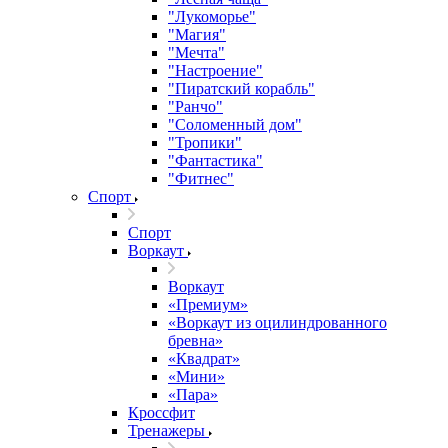
"Лукоморье"
"Магия"
"Мечта"
"Настроение"
"Пиратский корабль"
"Ранчо"
"Соломенный дом"
"Тропики"
"Фантастика"
"Фитнес"
Спорт
Спорт
Воркаут
Воркаут
«Премиум»
«Воркаут из оцилиндрованного
бревна»
«Квадрат»
«Мини»
«Пара»
Кроссфит
Тренажеры