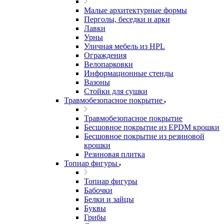
Малые архитектурные формы
Перголы, беседки и арки
Лавки
Урны
Уличная мебель из HPL
Ограждения
Велопарковки
Информационные стенды
Вазоны
Стойки для сушки
Травмобезопасное покрытие
Травмобезопасное покрытие
Бесшовное покрытие из EPDM крошки
Бесшовное покрытие из резиновой
крошки
Резиновая плитка
Топиар фигуры
Топиар фигуры
Бабочки
Белки и зайцы
Буквы
Грибы