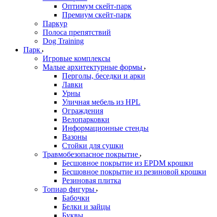
Оптимум скейт-парк
Премиум скейт-парк
Паркур
Полоса препятствий
Dog Training
Парк
Игровые комплексы
Малые архитектурные формы
Перголы, беседки и арки
Лавки
Урны
Уличная мебель из HPL
Ограждения
Велопарковки
Информационные стенды
Вазоны
Стойки для сушки
Травмобезопасное покрытие
Бесшовное покрытие из EPDM крошки
Бесшовное покрытие из резиновой крошки
Резиновая плитка
Топиар фигуры
Бабочки
Белки и зайцы
Буквы