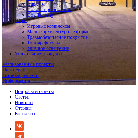
Паркур
Полоса препятствий
Dog Training
Парк
Игровые комплексы
Малые архитектурные формы
Травмобезопасное покрытие
Топиар фигуры
Уличное освещение
Уникальные площадки
Реализованные проекты
Партнерам
Готовые решения
Информация
Вопросы и ответы
Статьи
Новости
Отзывы
Контакты