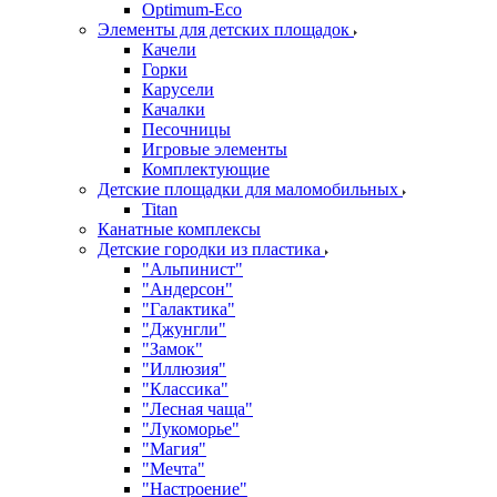
Оptimum-Еco
Элементы для детских площадок
Качели
Горки
Карусели
Качалки
Песочницы
Игровые элементы
Комплектующие
Детские площадки для маломобильных
Titan
Канатные комплексы
Детские городки из пластика
"Альпинист"
"Андерсон"
"Галактика"
"Джунгли"
"Замок"
"Иллюзия"
"Классика"
"Лесная чаща"
"Лукоморье"
"Магия"
"Мечта"
"Настроение"