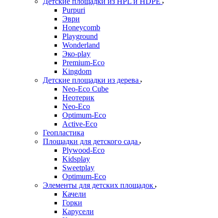
Детские площадки из HPL и HDPE
Purpuri
Эври
Honeycomb
Playground
Wonderland
Эко-play
Premium-Eco
Kingdom
Детские площадки из дерева
Neo-Eco Cube
Неотерик
Neo-Eco
Оptimum-Еco
Active-Eco
Геопластика
Площадки для детского сада
Plywood-Eco
Kidsplay
Sweetplay
Оptimum-Еco
Элементы для детских площадок
Качели
Горки
Карусели