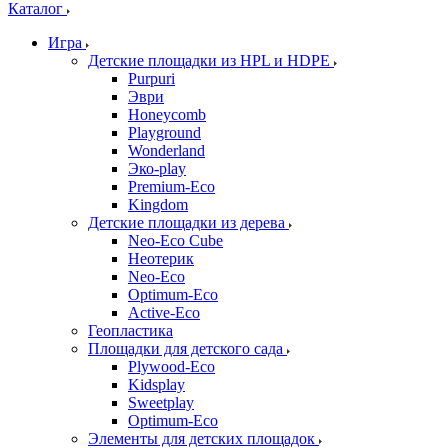
Каталог
Игра
Детские площадки из HPL и HDPE
Purpuri
Эври
Honeycomb
Playground
Wonderland
Эко-play
Premium-Eco
Kingdom
Детские площадки из дерева
Neo-Eco Cube
Неотерик
Neo-Eco
Оptimum-Еco
Active-Eco
Геопластика
Площадки для детского сада
Plywood-Eco
Kidsplay
Sweetplay
Оptimum-Еco
Элементы для детских площадок