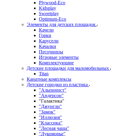
Plywood-Eco
Kidsplay
Sweetplay
Оptimum-Еco
Элементы для детских площадок
Качели
Горки
Карусели
Качалки
Песочницы
Игровые элементы
Комплектующие
Детские площадки для маломобильных
Titan
Канатные комплексы
Детские городки из пластика
"Альпинист"
"Андерсон"
"Галактика"
"Джунгли"
"Замок"
"Иллюзия"
"Классика"
"Лесная чаща"
"Лукоморье"