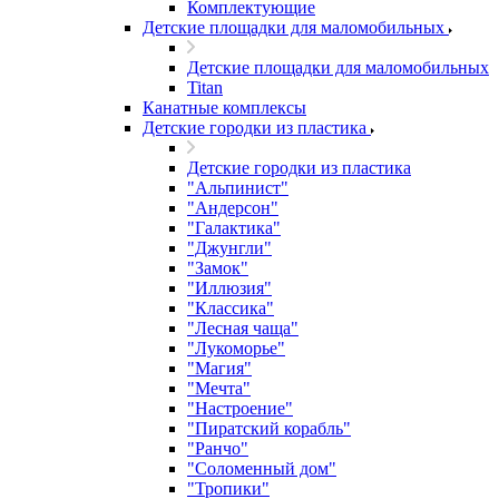
Комплектующие
Детские площадки для маломобильных
Детские площадки для маломобильных
Titan
Канатные комплексы
Детские городки из пластика
Детские городки из пластика
"Альпинист"
"Андерсон"
"Галактика"
"Джунгли"
"Замок"
"Иллюзия"
"Классика"
"Лесная чаща"
"Лукоморье"
"Магия"
"Мечта"
"Настроение"
"Пиратский корабль"
"Ранчо"
"Соломенный дом"
"Тропики"