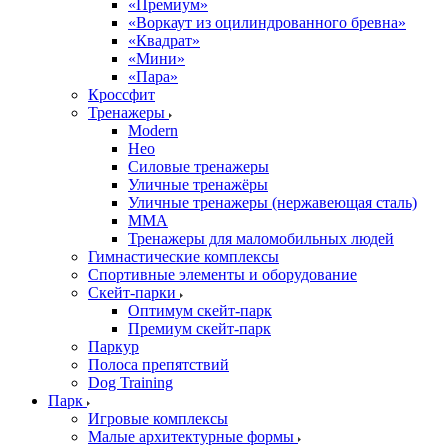
«Премиум»
«Воркаут из оцилиндрованного бревна»
«Квадрат»
«Мини»
«Пара»
Кроссфит
Тренажеры
Modern
Нео
Силовые тренажеры
Уличные тренажёры
Уличные тренажеры (нержавеющая сталь)
ММА
Тренажеры для маломобильных людей
Гимнастические комплексы
Спортивные элементы и оборудование
Скейт-парки
Оптимум скейт-парк
Премиум скейт-парк
Паркур
Полоса препятствий
Dog Training
Парк
Игровые комплексы
Малые архитектурные формы