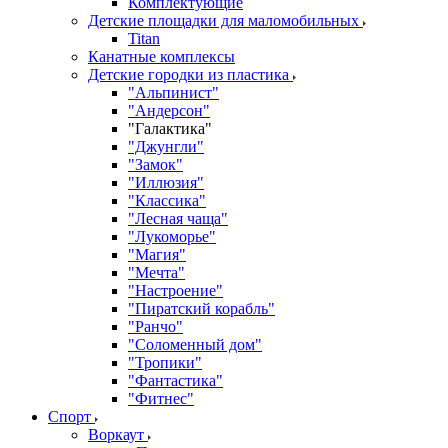
Комплектующие
Детские площадки для маломобильных
Titan
Канатные комплексы
Детские городки из пластика
"Альпинист"
"Андерсон"
"Галактика"
"Джунгли"
"Замок"
"Иллюзия"
"Классика"
"Лесная чаща"
"Лукоморье"
"Магия"
"Мечта"
"Настроение"
"Пиратский корабль"
"Ранчо"
"Соломенный дом"
"Тропики"
"Фантастика"
"Фитнес"
Спорт
Воркаут