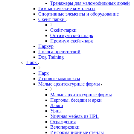
Тренажеры для маломобильных людей
Гимнастические комплексы
Спортивные элементы и оборудование
Скейт-парки
Скейт-парки
Оптимум скейт-парк
Премиум скейт-парк
Паркур
Полоса препятствий
Dog Training
Парк
Парк
Игровые комплексы
Малые архитектурные формы
Малые архитектурные формы
Перголы, беседки и арки
Лавки
Урны
Уличная мебель из HPL
Ограждения
Велопарковки
Информационные стенды