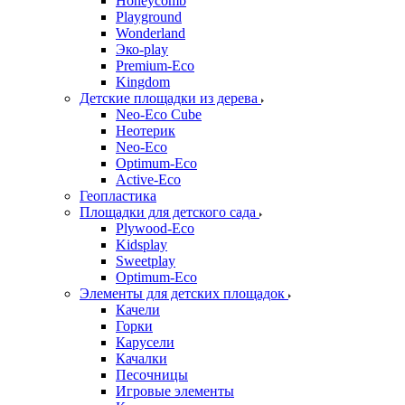
Honeycomb
Playground
Wonderland
Эко-play
Premium-Eco
Kingdom
Детские площадки из дерева
Neo-Eco Cube
Неотерик
Neo-Eco
Оptimum-Еco
Active-Eco
Геопластика
Площадки для детского сада
Plywood-Eco
Kidsplay
Sweetplay
Оptimum-Еco
Элементы для детских площадок
Качели
Горки
Карусели
Качалки
Песочницы
Игровые элементы