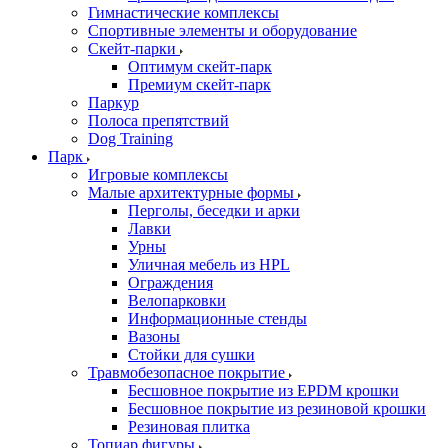
Гимнастические комплексы
Спортивные элементы и оборудование
Скейт-парки
Оптимум скейт-парк
Премиум скейт-парк
Паркур
Полоса препятствий
Dog Training
Парк
Игровые комплексы
Малые архитектурные формы
Перголы, беседки и арки
Лавки
Урны
Уличная мебель из HPL
Ограждения
Велопарковки
Информационные стенды
Вазоны
Стойки для сушки
Травмобезопасное покрытие
Бесшовное покрытие из EPDM крошки
Бесшовное покрытие из резиновой крошки
Резиновая плитка
Топиар фигуры