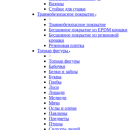
Вазоны
Стойки для сушки
Травмобезопасное покрытие
Травмобезопасное покрытие
Бесшовное покрытие из EPDM крошки
Бесшовное покрытие из резиновой
крошки
Резиновая плитка
Топиар фигуры
Топиар фигуры
Бабочки
Белки и зайцы
Буквы
Грибы
Лоси
Лошади
Медведи
Мячи
Ослы и олени
Павлины
Предметы
Птицы
Силуэты людей