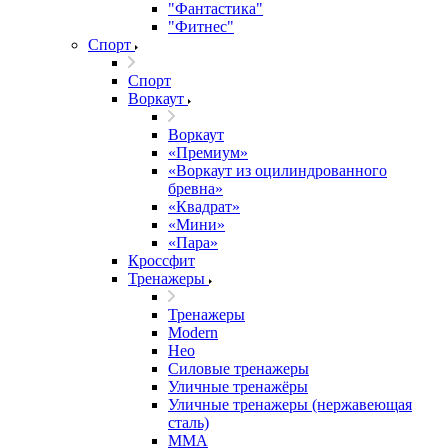
"Фантастика"
"Фитнес"
Спорт
Спорт
Воркаут
Воркаут
«Премиум»
«Воркаут из оцилиндрованного
бревна»
«Квадрат»
«Мини»
«Пара»
Кроссфит
Тренажеры
Тренажеры
Modern
Нео
Силовые тренажеры
Уличные тренажёры
Уличные тренажеры (нержавеющая
сталь)
ММА