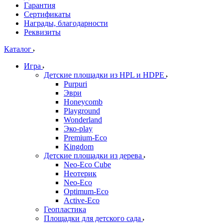
Гарантия
Сертификаты
Награды, благодарности
Реквизиты
Каталог
Игра
Детские площадки из HPL и HDPE
Purpuri
Эври
Honeycomb
Playground
Wonderland
Эко-play
Premium-Eco
Kingdom
Детские площадки из дерева
Neo-Eco Cube
Неотерик
Neo-Eco
Оptimum-Еco
Active-Eco
Геопластика
Площадки для детского сада