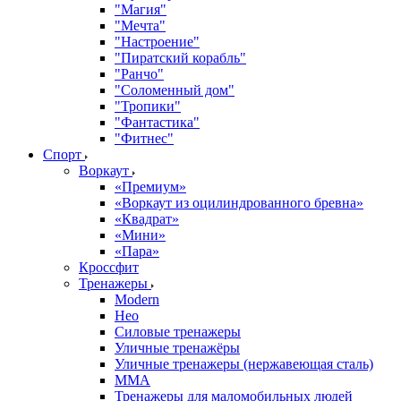
"Магия"
"Мечта"
"Настроение"
"Пиратский корабль"
"Ранчо"
"Соломенный дом"
"Тропики"
"Фантастика"
"Фитнес"
Спорт
Воркаут
«Премиум»
«Воркаут из оцилиндрованного бревна»
«Квадрат»
«Мини»
«Пара»
Кроссфит
Тренажеры
Modern
Нео
Силовые тренажеры
Уличные тренажёры
Уличные тренажеры (нержавеющая сталь)
ММА
Тренажеры для маломобильных людей