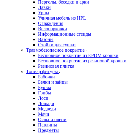
Перголы, беседки и арки
Лавки
Урны
Уличная мебель из HPL
Ограждения
Велопарковки
Информационные стенды
Вазоны
Стойки для сушки
Травмобезопасное покрытие
Бесшовное покрытие из EPDM крошки
Бесшовное покрытие из резиновой крошки
Резиновая плитка
Топиар фигуры
Бабочки
Белки и зайцы
Буквы
Грибы
Лоси
Лошади
Медведи
Мячи
Ослы и олени
Павлины
Предметы